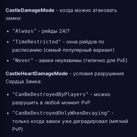
CastleDamageMode
- когда можно атаковать
замки:
- рейды 24/7
"Always"
- окна рейдов по
"TimeRestricted"
расписанию (самый популярный вариант)
- замки неуязвимы (типично для PvE)
"Never"
CastleHeartDamageMode
- условия разрушения
Сердца Замка:
- можно
"CanBeDestroyedByPlayers"
разрушить в любой момент PvP
-
"CanBeDestroyedOnlyWhenDecaying"
только когда замок уже деградировал (мягкий
PvP)