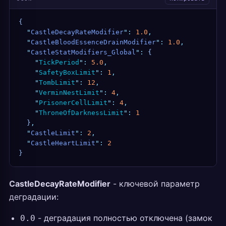
{
  "
CastleDecayRateModifier
"
:
 1.0
,
  "
CastleBloodEssenceDrainModifier
"
:
 1.0
,
  "
CastleStatModifiers_Global
"
:
 {
    "
TickPeriod
"
:
 5.0
,
    "
SafetyBoxLimit
"
:
 1
,
    "
TombLimit
"
:
 12
,
    "
VerminNestLimit
"
:
 4
,
    "
PrisonerCellLimit
"
:
 4
,
    "
ThroneOfDarknessLimit
"
:
 1
  }
,
  "
CastleLimit
"
:
 2
,
  "
CastleHeartLimit
"
:
 2
}
CastleDecayRateModifier
- ключевой параметр
деградации:
- деградация полностью отключена (замок
0.0