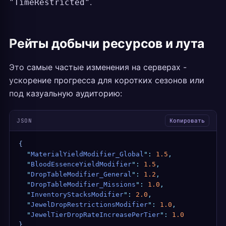
.
"TimeRestricted"
Рейты добычи ресурсов и лута
Это самые частые изменения на серверах -
ускорение прогресса для коротких сезонов или
под казуальную аудиторию:
JSON
Копировать
{
  "
MaterialYieldModifier_Global
"
:
 1.5
,
  "
BloodEssenceYieldModifier
"
:
 1.5
,
  "
DropTableModifier_General
"
:
 1.2
,
  "
DropTableModifier_Missions
"
:
 1.0
,
  "
InventoryStacksModifier
"
:
 2.0
,
  "
JewelDropRestrictionsModifier
"
:
 1.0
,
  "
JewelTierDropRateIncreasePerTier
"
:
 1.0
}