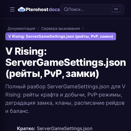
Pterohost
docs
Поиск...
⌘K
Документация
/
Сервера выживания
/
V Rising: ServerGameSettings.json (рейты, PvP, замки)
V Rising:
ServerGameSettings.json
(рейты, PvP, замки)
Полный разбор ServerGameSettings.json для V
Rising: рейты крафта и добычи, PvP-режимы,
деградация замка, кланы, расписание рейдов
и баланс.
Кратко:
ServerGameSettings.json