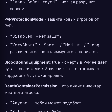
- нельзя разрушить
"CannotBeDestroyed"
совсем
PvPProtectionMode
- защита новых игроков от
PvP:
- нет защиты
"Disabled"
/
/
/
-
"VeryShort"
"Short"
"Medium"
"Long"
разная длительность иммунитета новичков
BloodBoundEquipment: true
- смерть в PvP не даёт
лутать снаряжение. Значение
открывает
false
хардкорный лут экипировки.
DeathContainerPermission
- кто видит инвентарь
мёртвого игрока:
- любой может подобрать
"Anyone"
- только убийца
"Killer"