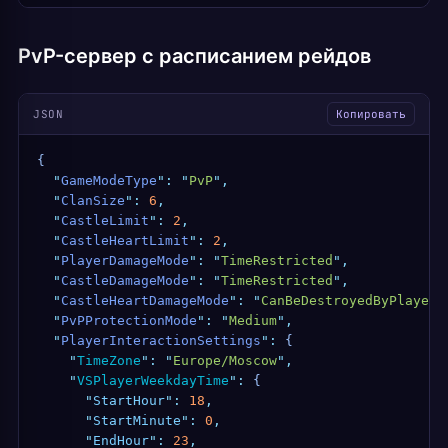
PvP-сервер с расписанием рейдов
JSON
Копировать
{
  "
GameModeType
"
:
 "
PvP
"
,
  "
ClanSize
"
:
 6
,
  "
CastleLimit
"
:
 2
,
  "
CastleHeartLimit
"
:
 2
,
  "
PlayerDamageMode
"
:
 "
TimeRestricted
"
,
  "
CastleDamageMode
"
:
 "
TimeRestricted
"
,
  "
CastleHeartDamageMode
"
:
 "
CanBeDestroyedByPlayers
  "
PvPProtectionMode
"
:
 "
Medium
"
,
  "
PlayerInteractionSettings
"
:
 {
    "
TimeZone
"
:
 "
Europe/Moscow
"
,
    "
VSPlayerWeekdayTime
"
:
 {
      "
StartHour
"
:
 18
,
      "
StartMinute
"
:
 0
,
      "
EndHour
"
:
 23
,