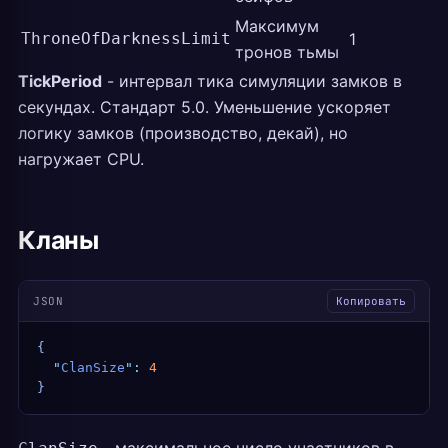
Максимум
ThroneOfDarknessLimit
1
тронов тьмы
TickPeriod
- интервал тика симуляции замков в
секундах. Стандарт 5.0. Уменьшение ускоряет
логику замков (производство, декай), но
нагружает CPU.
Кланы
JSON
Копировать
{
  "
ClanSize
"
:
 4
}