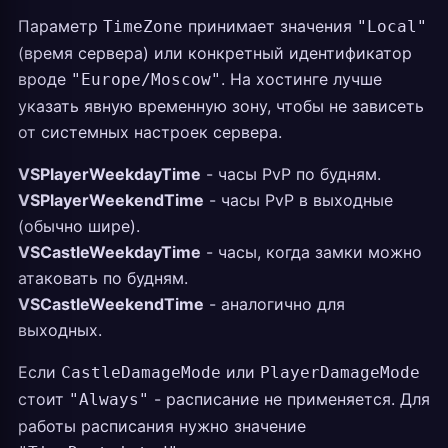
Параметр
принимает значения
TimeZone
"Local"
(время сервера) или конкретный идентификатор
вроде
. На хостинге лучше
"Europe/Moscow"
указать явную временную зону, чтобы не зависеть
от системных настроек сервера.
VSPlayerWeekdayTime
- часы PvP по будням.
VSPlayerWeekendTime
- часы PvP в выходные
(обычно шире).
VSCastleWeekdayTime
- часы, когда замки можно
атаковать по будням.
VSCastleWeekendTime
- аналогично для
выходных.
Если
или
CastleDamageMode
PlayerDamageMode
стоит
- расписание не применяется. Для
"Always"
работы расписания нужно значение