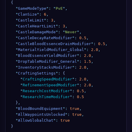
{
  "
GameModeType
"
:
 "
PvE
"
,
  "
ClanSize
"
:
 6
,
  "
CastleLimit
"
:
 3
,
  "
CastleHeartLimit
"
:
 3
,
  "
CastleDamageMode
"
:
 "
Never
"
,
  "
CastleDecayRateModifier
"
:
 0.5
,
  "
CastleBloodEssenceDrainModifier
"
:
 0.5
,
  "
MaterialYieldModifier_Global
"
:
 2.0
,
  "
BloodEssenceYieldModifier
"
:
 2.0
,
  "
DropTableModifier_General
"
:
 1.5
,
  "
InventoryStacksModifier
"
:
 2.0
,
  "
CraftingSettings
"
:
 {
    "
CraftingSpeedModifier
"
:
 2.0
,
    "
RefinementSpeedModifier
"
:
 2.0
,
    "
ResearchCostModifier
"
:
 0.5
,
    "
ResearchTimeModifier
"
:
 0.5
  }
,
  "
BloodBoundEquipment
"
:
 true
,
  "
AllWaypointsUnlocked
"
:
 true
,
  "
AllowGlobalChat
"
:
 true
}