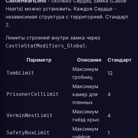
CastleHeartLimit
- сколько Сердец Замка (Castle
Hearts) можно установить. Каждое Сердце -
независимая структура с территорией. Стандарт
2.
Лимиты строений внутри замка через
:
CastleStatModifiers_Global
Параметр
Описание
Стандарт
Максимум
TombLimit
12
гробниц
Максимум
PrisonerCellLimit
камер для
4
пленных
Максимум
VerminNestLimit
4
гнёзд крыс
Максимум
SafetyBoxLimit
1
сейфов