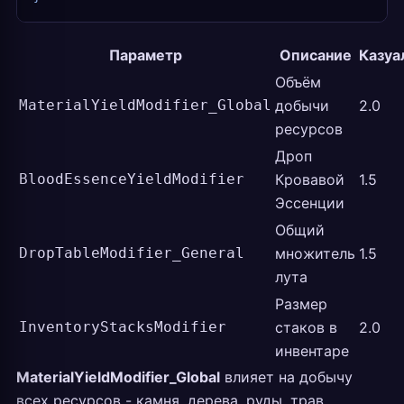
Параметр
Описание
Казуа
Объём
MaterialYieldModifier_Global
добычи
2.0
ресурсов
Дроп
BloodEssenceYieldModifier
Кровавой
1.5
Эссенции
Общий
DropTableModifier_General
множитель
1.5
лута
Размер
InventoryStacksModifier
стаков в
2.0
инвентаре
MaterialYieldModifier_Global
влияет на добычу
всех ресурсов - камня, дерева, руды, трав.