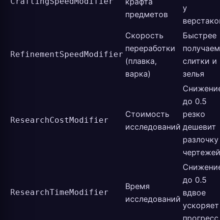
CraftingSpeedModifier
крафта
у
предметов
верстако
Скорость
Быстрее
переработки
получаем
RefinementSpeedModifier
(плавка,
слитки и
варка)
зелья
Снижени
до 0.5
Стоимость
резко
ResearchCostModifier
исследований
дешевит
разлочку
чертеже
Снижени
до 0.5
Время
ResearchTimeModifier
вдвое
исследований
ускоряет
прогресс