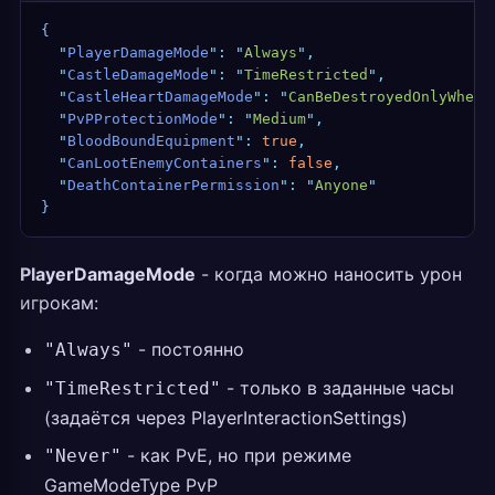
{
  "
PlayerDamageMode
"
:
 "
Always
"
,
  "
CastleDamageMode
"
:
 "
TimeRestricted
"
,
  "
CastleHeartDamageMode
"
:
 "
CanBeDestroyedOnlyWhenD
  "
PvPProtectionMode
"
:
 "
Medium
"
,
  "
BloodBoundEquipment
"
:
 true
,
  "
CanLootEnemyContainers
"
:
 false
,
  "
DeathContainerPermission
"
:
 "
Anyone
"
}
PlayerDamageMode
- когда можно наносить урон
игрокам:
- постоянно
"Always"
- только в заданные часы
"TimeRestricted"
(задаётся через PlayerInteractionSettings)
- как PvE, но при режиме
"Never"
GameModeType PvP