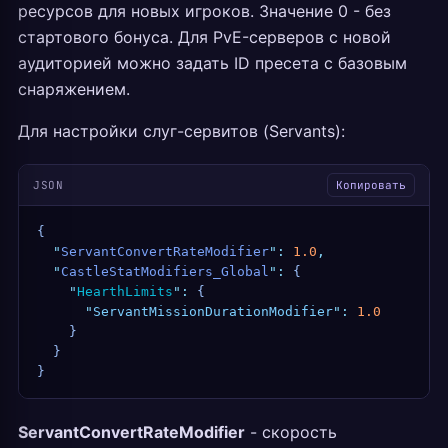
ресурсов для новых игроков. Значение 0 - без
стартового бонуса. Для PvE-серверов с новой
аудиторией можно задать ID пресета с базовым
снаряжением.
Для настройки слуг-сервитов (Servants):
JSON
Копировать
{
  "
ServantConvertRateModifier
"
:
 1.0
,
  "
CastleStatModifiers_Global
"
:
 {
    "
HearthLimits
"
:
 {
      "
ServantMissionDurationModifier
"
:
 1.0
    }
  }
}
ServantConvertRateModifier
- скорость