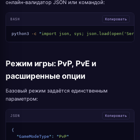
онлайн-валидатор JSON или командой:
BASH
Копировать
python3
 -c
 "
import json, sys; json.load(open('Serve
Режим игры: PvP, PvE и
расширенные опции
Базовый режим задаётся единственным
параметром:
JSON
Копировать
{
  "
GameModeType
"
:
 "
PvP
"