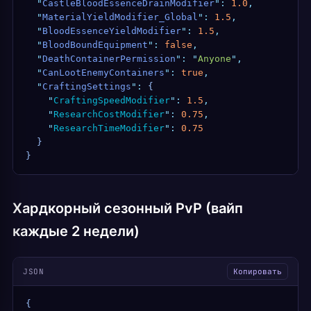
  "
CastleBloodEssenceDrainModifier
"
:
 1.0
,
  "
MaterialYieldModifier_Global
"
:
 1.5
,
  "
BloodEssenceYieldModifier
"
:
 1.5
,
  "
BloodBoundEquipment
"
:
 false
,
  "
DeathContainerPermission
"
:
 "
Anyone
"
,
  "
CanLootEnemyContainers
"
:
 true
,
  "
CraftingSettings
"
:
 {
    "
CraftingSpeedModifier
"
:
 1.5
,
    "
ResearchCostModifier
"
:
 0.75
,
    "
ResearchTimeModifier
"
:
 0.75
  }
}
Хардкорный сезонный PvP (вайп
каждые 2 недели)
JSON
Копировать
{