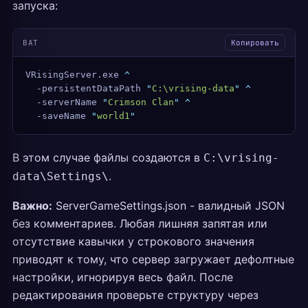
запуска:
BAT
Копировать
VRisingServer.exe 
^
  -persistentDataPath 
"
C:\vrising-data
"
 ^
  -serverName 
"
Crimson Clan
"
 ^
  -saveName 
"
world1
"
В этом случае файлы создаются в
C:\vrising-
.
data\Settings\
Важно:
ServerGameSettings.json - валидный JSON
без комментариев. Любая лишняя запятая или
отсутствие кавычки у строкового значения
приводят к тому, что сервер загружает дефолтные
настройки, игнорируя весь файл. После
редактирования проверьте структуру через