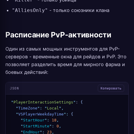
- только союзники клана
"AlliesOnly"
Расписание PvP-активности
Один из самых мощных инструментов для PvP-
серверов - временные окна для рейдов и PvP. Это
позволяет разделить время для мирного фарма и
боевых действий:
JSON
Копировать
"
PlayerInteractionSettings
"
: 
{
  "
TimeZone
"
:
 "
Local
"
,
  "
VSPlayerWeekdayTime
"
:
 {
    "
StartHour
"
:
 18
,
    "
StartMinute
"
:
 0
,
    "
EndHour
"
:
 23
,