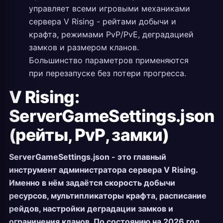
управляет всеми игровыми механиками
сервера V Rising - рейтами добычи и
крафта, режимами PvP/PvE, деградацией
замков и размером кланов.
Большинство параметров применяются
при перезапуске без потери прогресса.
V Rising:
ServerGameSettings.json
(рейты, PvP, замки)
ServerGameSettings.json - это главный
инструмент администратора сервера V Rising.
Именно в нём задаётся скорость добычи
ресурсов, мультипликаторы крафта, расписание
рейдов, настройки деградации замков и
ограничения кланов. По состоянию на 2026 год