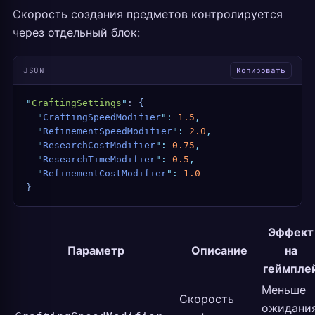
Скорость создания предметов контролируется
через отдельный блок:
JSON
Копировать
"
CraftingSettings
"
: 
{
  "
CraftingSpeedModifier
"
:
 1.5
,
  "
RefinementSpeedModifier
"
:
 2.0
,
  "
ResearchCostModifier
"
:
 0.75
,
  "
ResearchTimeModifier
"
:
 0.5
,
  "
RefinementCostModifier
"
:
 1.0
}
Эффект
Параметр
Описание
на
геймпле
Меньше
Скорость
ожидани