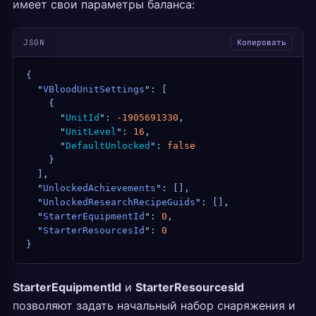
имеет свои параметры баланса:
JSON
Копировать
{
  "
VBloodUnitSettings
"
:
 [
    {
      "
UnitId
"
:
 -1905691330
,
      "
UnitLevel
"
:
 16
,
      "
DefaultUnlocked
"
:
 false
    }
  ]
,
  "
UnlockedAchievements
"
:
 []
,
  "
UnlockedResearchRecipeGuids
"
:
 []
,
  "
StarterEquipmentId
"
:
 0
,
  "
StarterResourcesId
"
:
 0
}
StarterEquipmentId
и
StarterResourcesId
позволяют задать начальный набор снаряжения и