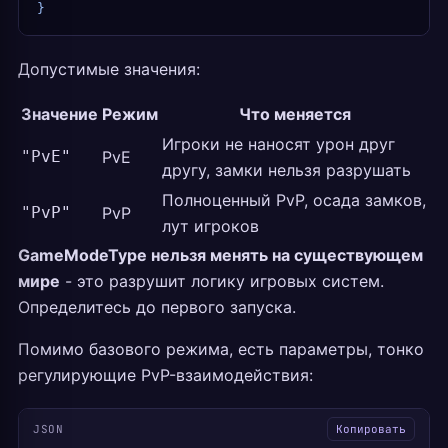
}
Допустимые значения:
Значение
Режим
Что меняется
Игроки не наносят урон друг
"PvE"
PvE
другу, замки нельзя разрушать
Полноценный PvP, осада замков,
"PvP"
PvP
лут игроков
GameModeType нельзя менять на существующем
мире
- это разрушит логику игровых систем.
Определитесь до первого запуска.
Помимо базового режима, есть параметры, тонко
регулирующие PvP-взаимодействия:
JSON
Копировать