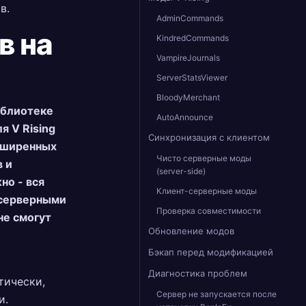
в.
AdminCommands
в на
KindredCommands
VampireJournals
ServerStatsViewer
BloodyMerchant
иблиотеке
AutoAnnounce
 V Rising
Синхронизация с клиентом
асширенных
Чисто серверные моды
 и
(server-side)
но - вся
Клиент-серверные моды
 серверными
Проверка совместимости
не смогут
Обновление модов
Бэкап перед модификацией
Диагностика проблем
тически,
Сервер не запускается после
и.