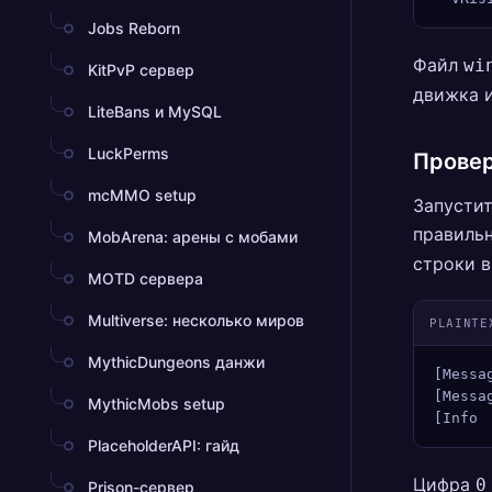
Jobs Reborn
Файл
wi
KitPvP сервер
движка и
LiteBans и MySQL
LuckPerms
Провер
mcMMO setup
Запустит
правильн
MobArena: арены с мобами
строки в
MOTD сервера
Multiverse: несколько миров
PLAINTE
MythicDungeons данжи
[Messa
[Messa
MythicMobs setup
[Info 
PlaceholderAPI: гайд
Цифра
0
Prison-сервер