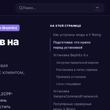
Поиск...
⌘K
НА ЭТОЙ СТРАНИЦЕ
р (BepInEx)
Как устроены моды в V Rising
в на
Подготовка: что нужно
перед установкой
Установка BepInEx 6.x
Загрузка правильной версии
овая
Распаковка в папку сервера
с клиентом,
Проверка установки
Linux-специфика
Установка
IL2CPP-
VampireCommandFramework
рень
Популярные серверные
устить
моды V Rising