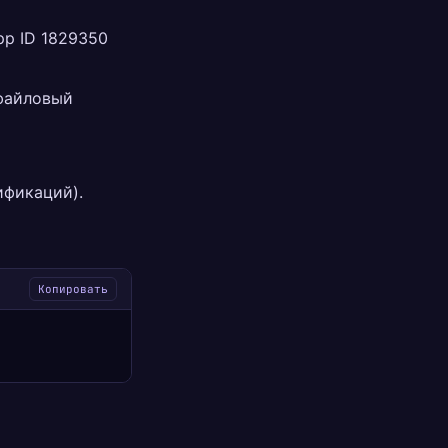
pp ID 1829350
 файловый
ификаций).
Копировать