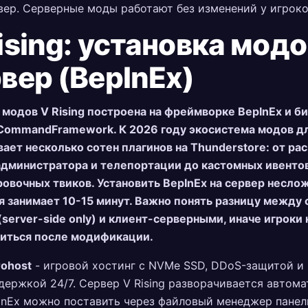
вер. Серверные моды работают без изменений у игроко
ising: установка модо
вер (BepInEx)
модов V Rising построена на фреймворке BepInEx и б
CommandFramework. К 2026 году экосистема модов для
ает несколько сотен плагинов на Thunderstore: от р
администратора и телепортации до кастомных ивентов
овочных твиков. Установить BepInEx на сервер неслож
я занимает 10-15 минут. Важно понять разницу между
server-side only) и клиент-серверными, иначе игроки 
иться после модификации.
rohost
- игровой хостинг с NVMe SSD, DDoS-защитой и
держкой 24/7. Сервер V Rising разворачивается автома
InEx можно поставить через файловый менеджер панел