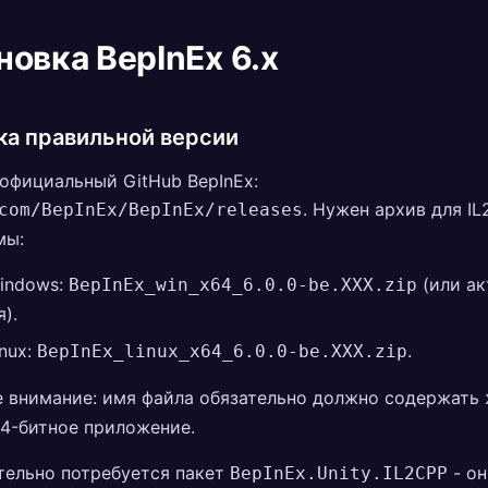
новка BepInEx 6.x
ка правильной версии
официальный GitHub BepInEx:
. Нужен архив для I
com/BepInEx/BepInEx/releases
мы:
indows:
(или ак
BepInEx_win_x64_6.0.0-be.XXX.zip
).
inux:
.
BepInEx_linux_x64_6.0.0-be.XXX.zip
е внимание: имя файла обязательно должно содержать
 64-битное приложение.
тельно потребуется пакет
- он
BepInEx.Unity.IL2CPP