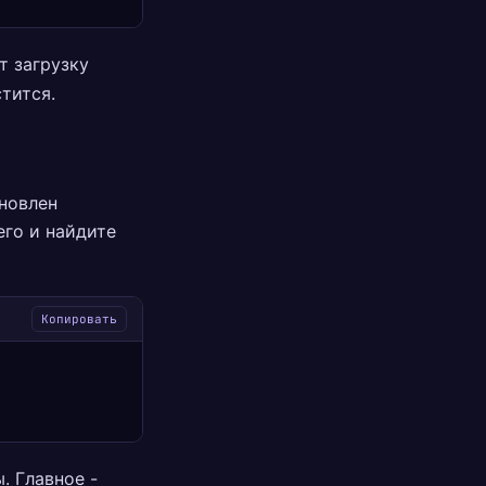
т загрузку
тится.
ановлен
его и найдите
Копировать
. Главное -