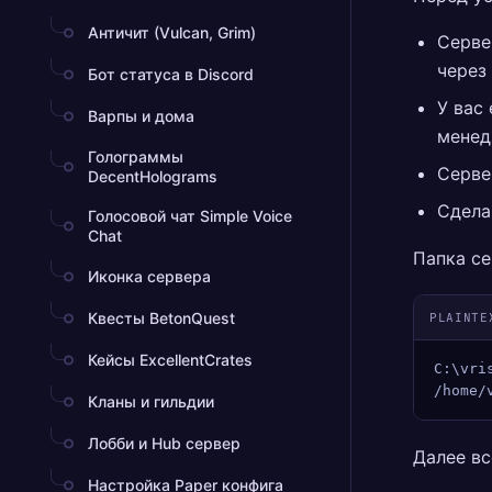
Античит (Vulcan, Grim)
Серве
через
Бот статуса в Discord
У вас
Варпы и дома
менед
Голограммы
Серве
DecentHolograms
Сдела
Голосовой чат Simple Voice
Chat
Папка с
Иконка сервера
Квесты BetonQuest
PLAINTE
Кейсы ExcellentCrates
C:\vri
/home/
Кланы и гильдии
Лобби и Hub сервер
Далее вс
Настройка Paper конфига