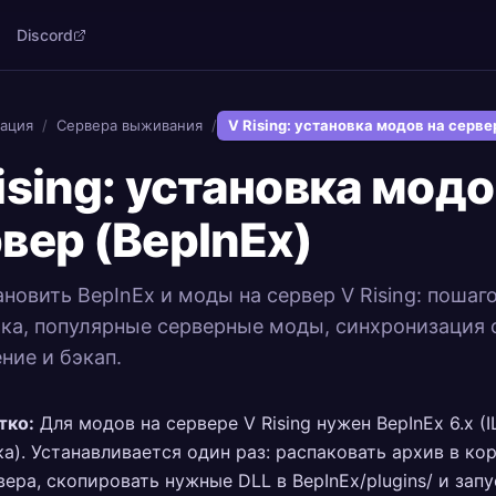
Discord
ация
/
Сервера выживания
/
V Rising: установка модов на серве
ising: установка модо
вер (BepInEx)
ановить BepInEx и моды на сервер V Rising: пошаг
ка, популярные серверные моды, синхронизация 
ние и бэкап.
тко:
Для модов на сервере V Rising нужен BepInEx 6.x (
ка). Устанавливается один раз: распаковать архив в ко
вера, скопировать нужные DLL в BepInEx/plugins/ и зап