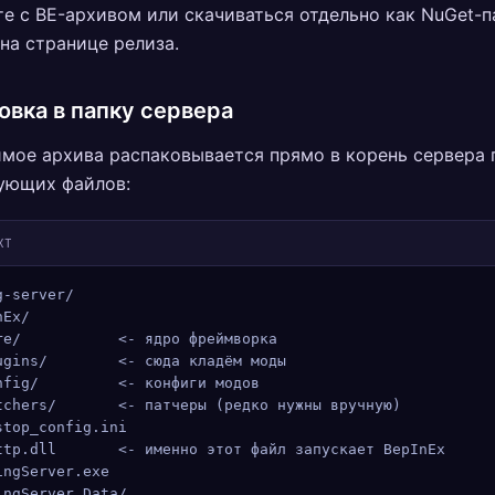
е с BE-архивом или скачиваться отдельно как NuGet-п
а странице релиза.
овка в папку сервера
мое архива распаковывается прямо в корень сервера 
ующих файлов:
XT
g-server/
nEx/
re/           <- ядро фреймворка
ugins/        <- сюда кладём моды
nfig/         <- конфиги модов
tchers/       <- патчеры (редко нужны вручную)
stop_config.ini
ttp.dll       <- именно этот файл запускает BepInEx
ingServer.exe
ingServer_Data/