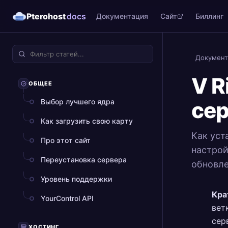
Pterohost
docs
Документация
Сайт
Биллинг
Документ
V R
ОБЩЕЕ
Выбор лучшего ядра
сер
Как загрузить свою карту
Как уст
Про этот сайт
настрой
Переустановка сервера
обновле
Уровень поддержки
Кра
YourControl API
вет
сер
ХОСТИНГ