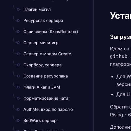
Плагин могил
Уста
Ресурспак сервера
Свои скины (SkinsRestorer)
Загруз
Сервер мини-игр
Идём на 
Сервер с модом Create
github.
платфор
Скорборд сервера
Создание ресурспака
Для W
версия
Флаги Aikar и JVM
Для L
Форматирование чата
Обратит
AuthMe: вход по паролю
Rising -
BedWars сервер
Дополни