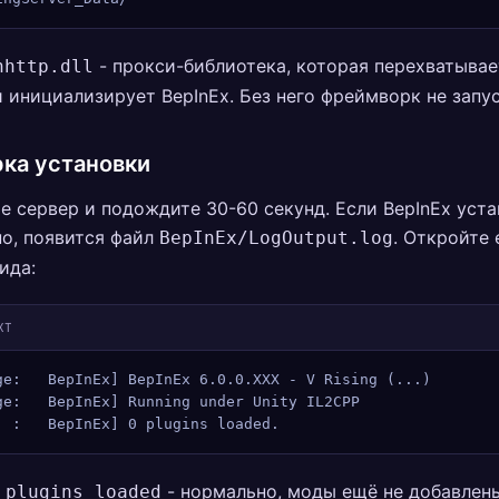
- прокси-библиотека, которая перехватывае
nhttp.dll
 инициализирует BepInEx. Без него фреймворк не запус
ка установки
е сервер и подождите 30-60 секунд. Если BepInEx уст
о, появится файл
. Откройте 
BepInEx/LogOutput.log
ида:
XT
ge:   BepInEx] BepInEx 6.0.0.XXX - V Rising (...)
ge:   BepInEx] Running under Unity IL2CPP
  :   BepInEx] 0 plugins loaded.
- нормально, моды ещё не добавлены
 plugins loaded