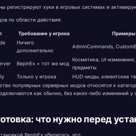
ны регистрируют хуки в игровых системах и активиру
ов по области действия:
п
Требование у игрока
Примеры
ide
Ничего
AdminCommands, CustomBa
дополнительно
Косметика, UI-изменения,
erver
BepInEx + тот же мод
предметы
ly
Только у игрока
HUD-моды, клиентские т
тво популярных серверных модов относятся к категори
одключаются как обычно, без каких-либо изменений у 
отовка: что нужно перед уст
тановкой BepInEx убедитесь, что: