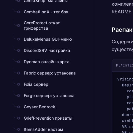
ChestShop: магазины
комплект
README н
CombatLogX - тег боя
CoreProtect откат
гриферства
Распак
DeluxeMenus GUI-меню
Содержи
существ
DiscordSRV настройка
Dynmap онлайн-карта
PLAINTE
Fabric сервер: установка
vrisin
Folia сервер
  BepI
    co
Forge сервер: установка
    pl
    co
Geyser Bedrock
    pa
  door
GriefPrevention приваты
  winh
  VRis
ItemsAdder кастом
  VRis