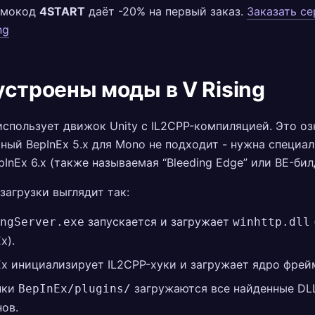
омокод
4START
даёт -20% на первый заказ.
Заказать се
ng
устроены моды в V Rising
 использует движок Unity с IL2CPP-компиляцией. Это оз
ный BepInEx 5.x для Mono не подходит - нужна специал
pInEx 6.x (также называемая “Bleeding Edge” или BE-бил
загрузки выглядит так:
запускается и загружает
ngServer.exe
winhttp.dll
x).
Ex инициализирует IL2CPP-хуки и загружает ядро фрей
пки
загружаются все найденные DL
BepInEx/plugins/
нов.