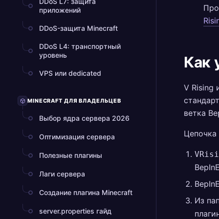
DDoS L7: защита
Пр
приложений
Risi
DDoS-защита Minecraft
DDoS L4: транспортный
уровень
Как 
VPS или dedicated
V Rising
стандарт
MINECRAFT ДЛЯ ВЛАДЕЛЬЦЕВ
ветка Be
Выбор ядра сервера 2026
Цепочка 
Оптимизация сервера
VRisi
Полезные плагины
BepInE
Лаги сервера
BepIn
Создание плагина Minecraft
Из па
server.properties гайд
плаги