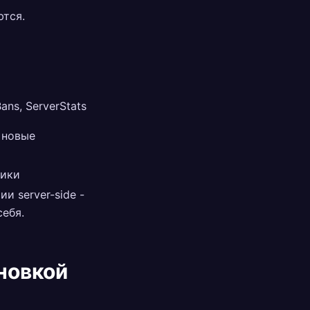
ются.
ns, ServerStats
 новые
вики
и server-side -
себя.
ановкой