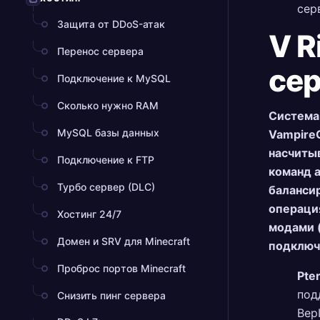
сер
Защита от DDoS-атак
V R
Перенос сервера
сер
Подключение к MySQL
Сколько нужно RAM
Система 
MySQL базы данных
Vampire
насчитыв
Подключение к FTP
команд 
Турбо сервер (DLC)
балансир
операци
Хостинг 24/7
модами (
Домен и SRV для Minecraft
подключ
Проброс портов Minecraft
Pte
под
Снизить пинг сервера
Bep