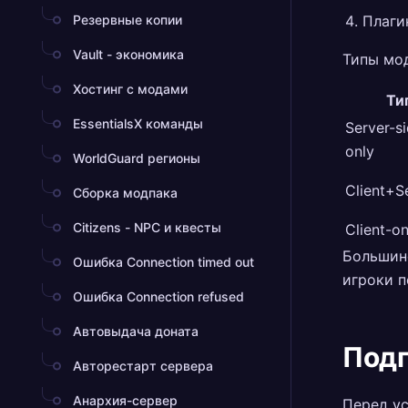
Резервные копии
Плаги
Vault - экономика
Типы мод
Хостинг с модами
Ти
EssentialsX команды
Server-s
only
WorldGuard регионы
Client+S
Сборка модпака
Citizens - NPC и квесты
Client-on
Большинс
Ошибка Connection timed out
игроки п
Ошибка Connection refused
Автовыдача доната
Подг
Авторестарт сервера
Анархия-сервер
Перед ус