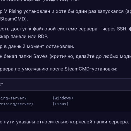
р V Rising установлен и хотя бы один раз запускался (a
 SteamCMD).
 есть доступ к файловой системе сервера - через SSH,
жер панели или RDP.
р в данный момент остановлен.
н бэкап папки
(критично, делайте до любых мод
Saves
ервера по умолчанию после SteamCMD-установки:
XT
sing-server\           (Windows)
vrising/server/        (Linux)
е пути указаны относительно корневой папки сервера.