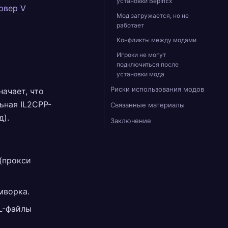
установки BepInEx
рвер V
Мод загружается, но не
работает
Конфликты между модами
Игроки не могут
подключиться после
установки мода
Риски использования модов
начает, что
ьная IL2CPP-
Связанные материалы
д).
Заключение
(прокси
мворка.
L-файлы