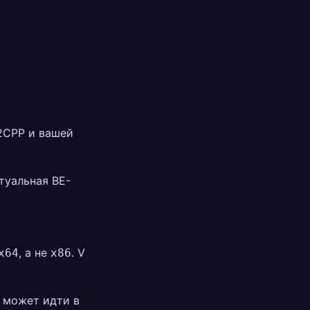
L2CPP и вашей
туальная BE-
, а не
. V
x64
x86
 может идти в