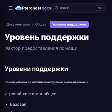
Pterohost
docs
Поиск...
⌘K
Документация
/
Общее
/
Уровень поддержки
Уровень поддержки
Фактор предоставления помощи
Уровени поддержки
От минимальных до максимальных уровней оказания помощи
Игровой хостинг и общее
Базовая