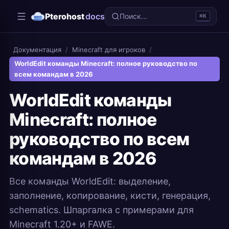
Pterohost
docs
Поиск...
⌘K
Документация
/
Minecraft для игроков
/
WorldEdit команды Minecraft: полное руководство по
всем командам в 2026
WorldEdit команды
Minecraft: полное
руководство по всем
командам в 2026
Все команды WorldEdit: выделение,
заполнение, копирование, кисти, генерация,
schematics. Шпаргалка с примерами для
Minecraft 1.20+ и FAWE.