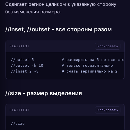
Сдвигает регион целиком в указанную сторону
без изменения размера.
//inset, //outset - все стороны разом
PLAINTEXT
Копировать
//outset 5            # расширить на 5 во все сторо
//outset -h 10        # только горизонтально
//inset 2 -v          # сжать вертикально на 2
//size - размер выделения
PLAINTEXT
Копировать
//size