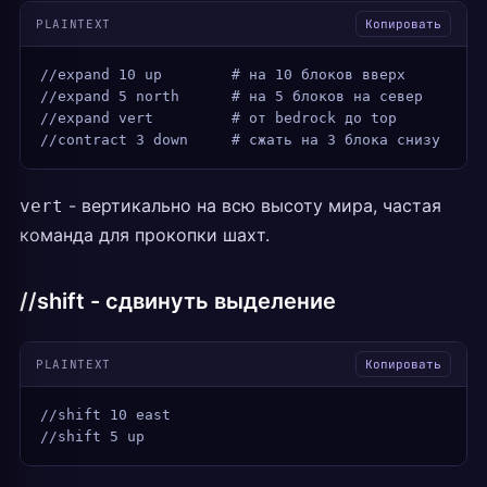
PLAINTEXT
Копировать
//expand 10 up        # на 10 блоков вверх
//expand 5 north      # на 5 блоков на север
//expand vert         # от bedrock до top
//contract 3 down     # сжать на 3 блока снизу
- вертикально на всю высоту мира, частая
vert
команда для прокопки шахт.
//shift - сдвинуть выделение
PLAINTEXT
Копировать
//shift 10 east
//shift 5 up