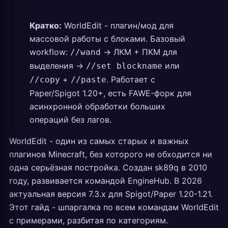
Кратко:
WorldEdit - плагин/мод для
массовой работы с блоками. Базовый
workflow:
-> ЛКМ + ПКМ для
//wand
выделения ->
или
//set blockname
+
. Работает с
//copy
//paste
Paper/Spigot 1.20+, есть FAWE-форк для
асинхронной обработки больших
операций без лагов.
WorldEdit - один из самых старых и важных
плагинов Minecraft, без которого не обходится ни
одна серьёзная постройка. Создан sk89q в 2010
году, развивается командой EngineHub. В 2026
актуальная версия 7.3.x для Spigot/Paper 1.20-1.21.
Этот гайд - шпаргалка по всем командам WorldEdit
с примерами, разбитая по категориям.