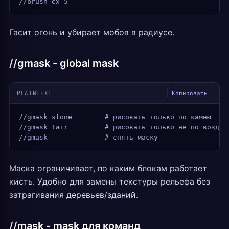
//brush ex 5
Гасит огонь и убирает мобов в радиусе.
//gmask - global mask
PLAINTEXT
Копировать
//gmask stone        # рисовать только по камню
//gmask !air         # рисовать только не по воздух
//gmask              # снять маску
Маска ограничивает, по каким блокам работает
кисть. Удобно для замены текстуры рельефа без
затрагивания деревьев/зданий.
//mask - mask для команд