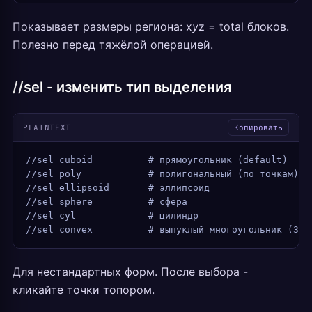
Показывает размеры региона: x
y
z = total блоков.
Полезно перед тяжёлой операцией.
//sel - изменить тип выделения
PLAINTEXT
Копировать
//sel cuboid          # прямоугольник (default)
//sel poly            # полигональный (по точкам)
//sel ellipsoid       # эллипсоид
//sel sphere          # сфера
//sel cyl             # цилиндр
//sel convex          # выпуклый многоугольник (3D)
Для нестандартных форм. После выбора -
кликайте точки топором.