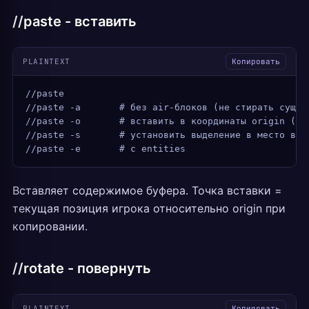
//paste - вставить
PLAINTEXT
Копировать
//paste
//paste -a       # без air-блоков (не стирать сущес
//paste -o       # вставить в координаты origin (бе
//paste -s       # установить выделение в место вст
//paste -e       # с entities
Вставляет содержимое буфера. Точка вставки =
текущая позиция игрока относительно origin при
копировании.
//rotate - повернуть
PLAINTEXT
Копировать