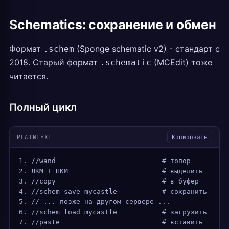
Schematics: сохранение и обмен
Формат
(Sponge schematic v2) - стандарт с
.schem
2018. Старый формат
(MCEdit) тоже
.schematic
читается.
Полный цикл
PLAINTEXT
Копировать
1. //wand                          # топор
2. ЛКМ + ПКМ                       # выделить
3. //copy                          # в буфер
4. //schem save mycastle           # сохранить
5. // ... позже на другом сервере ...
6. //schem load mycastle           # загрузить
7. //paste                         # вставить