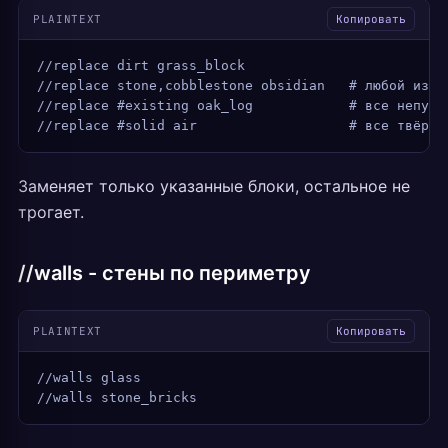
PLAINTEXT
Копировать
//replace dirt grass_block
//replace stone,cobblestone obsidian   # любой из s
//replace #existing oak_log            # все непуст
//replace #solid air                   # все твёрды
Заменяет только указанные блоки, остальное не
трогает.
//walls - стены по периметру
PLAINTEXT
Копировать
//walls glass
//walls stone_bricks