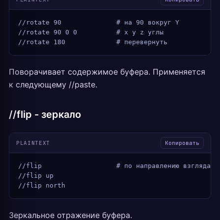
//rotate 90              # на 90 вокруг Y
//rotate 90 0 0          # x y z углы
//rotate 180             # перевернуть
Поворачивает содержимое буфера. Применяется
к следующему //paste.
//flip - зеркало
PLAINTEXT
Копировать
//flip                   # по направлению взгляда
//flip up
//flip north
Зеркальное отражение буфера.