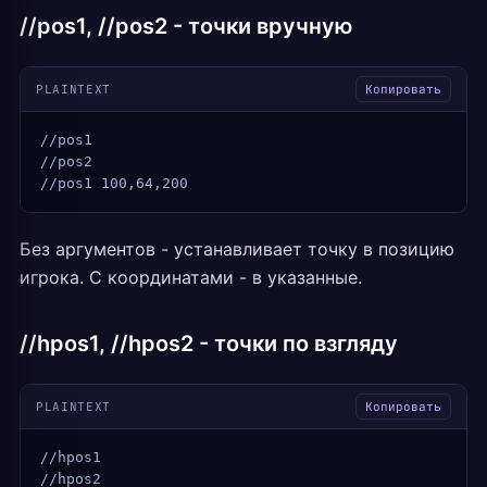
//pos1, //pos2 - точки вручную
PLAINTEXT
Копировать
//pos1
//pos2
//pos1 100,64,200
Без аргументов - устанавливает точку в позицию
игрока. С координатами - в указанные.
//hpos1, //hpos2 - точки по взгляду
PLAINTEXT
Копировать
//hpos1
//hpos2