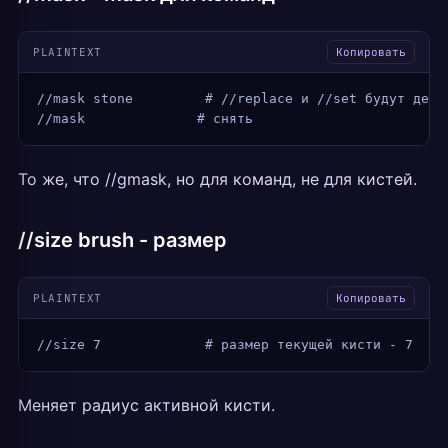
PLAINTEXT
Копировать
//mask stone         # //replace и //set будут дейс
//mask              # снять
То же, что //gmask, но для команд, не для кистей.
//size brush - размер
PLAINTEXT
Копировать
//size 7             # размер текущей кисти - 7
Меняет радиус активной кисти.