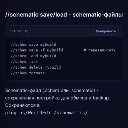
//schematic save/load - schematic-файлы
PLAINTEXT
Копировать
//schem save mybuild
//schem save -f mybuild         # перезаписать
//schem load mybuild
//schem list
//schem delete mybuild
//schem formats
Schematic-файл (.schem или .schematic) -
сохранённая постройка для обмена и backup.
Сохраняются в
.
plugins/WorldEdit/schematics/