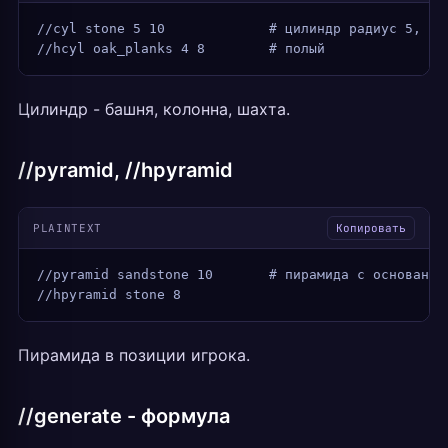
//cyl stone 5 10             # цилиндр радиус 5, вы
//hcyl oak_planks 4 8        # полый
Цилиндр - башня, колонна, шахта.
//pyramid, //hpyramid
PLAINTEXT
Копировать
//pyramid sandstone 10       # пирамида с основание
//hpyramid stone 8
Пирамида в позиции игрока.
//generate - формула