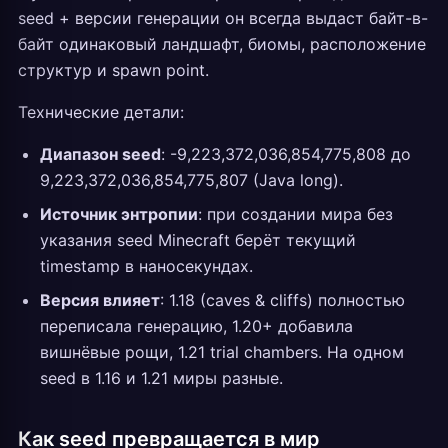
seed + версии генерации он всегда выдаст байт-в-
байт одинаковый ландшафт, биомы, расположение
структур и spawn point.
Технические детали:
Диапазон seed
: -9,223,372,036,854,775,808 до
9,223,372,036,854,775,807 (Java long).
Источник энтропии
: при создании мира без
указания seed Minecraft берёт текущий
timestamp в наносекундах.
Версия влияет
: 1.18 (caves & cliffs) полностью
переписала генерацию, 1.20+ добавила
вишнёвые рощи, 1.21 trial chambers. На одном
seed в 1.16 и 1.21 миры разные.
Как seed превращается в мир