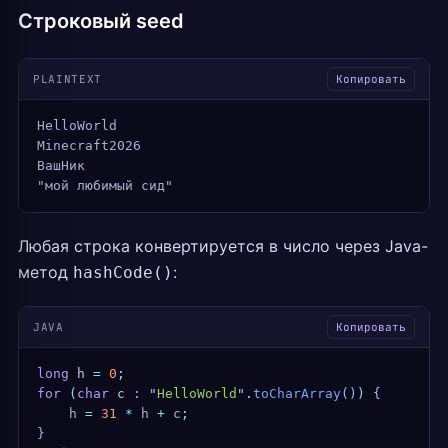
Строковый seed
PLAINTEXT
Копировать
HelloWorld
Minecraft2026
ВашНик
"мой любимый сид"
Любая строка конвертируется в число через Java-
метод
:
hashCode()
JAVA
Копировать
long
 h
 =
 0
;
for
 (
char
 c
 :
 "
HelloWorld
"
.
toCharArray
()
)
 {
    h 
=
 31
 *
 h 
+
 c
;
}