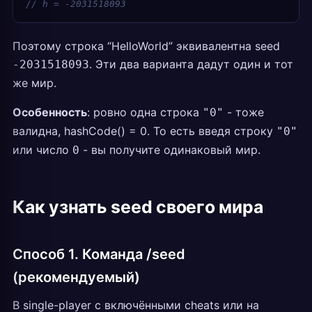
// h = -2031518093
Поэтому строка “HelloWorld” эквивалентна seed
. Эти два варианта дадут один и тот
-2031518093
же мир.
Особенность
: ровно одна строка
- тоже
"0"
валидна, hashCode() = 0. То есть введя строку
"0"
или число
- вы получите одинаковый мир.
0
Как узнать seed своего мира
Способ 1. Команда /seed
(рекомендуемый)
В single-player с включёнными cheats или на