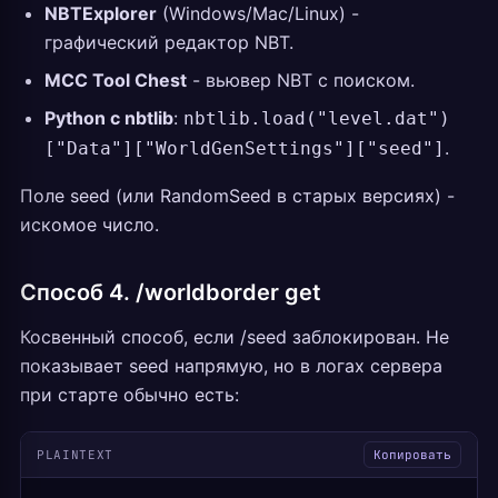
NBTExplorer
(Windows/Mac/Linux) -
графический редактор NBT.
MCC Tool Chest
- вьювер NBT с поиском.
Python с nbtlib
:
nbtlib.load("level.dat")
.
["Data"]["WorldGenSettings"]["seed"]
Поле seed (или RandomSeed в старых версиях) -
искомое число.
Способ 4. /worldborder get
Косвенный способ, если /seed заблокирован. Не
показывает seed напрямую, но в логах сервера
при старте обычно есть:
PLAINTEXT
Копировать