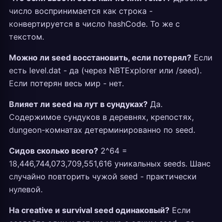
число воспринимается как строка -
конвертируется в число hashCode. То же с
текстом.
Можно ли seed восстановить, если потерял?
Если
есть level.dat - да (через NBTExplorer или /seed).
Если потерян весь мир - нет.
Влияет ли seed на лут в сундуках?
Да.
Содержимое сундуков в деревнях, крепостях,
dungeon-комнатах детерминированно по seed.
Сидов сколько всего?
2^64 =
18,446,744,073,709,551,616 уникальных seeds. Шанс
случайно повторить чужой seed - практически
нулевой.
На creative и survival seed одинаковый?
Если