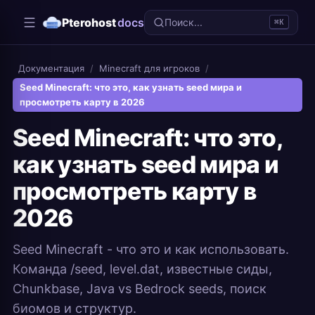
Pterohost
docs
Поиск...
⌘K
Документация
/
Minecraft для игроков
/
Seed Minecraft: что это, как узнать seed мира и
просмотреть карту в 2026
Seed Minecraft: что это,
как узнать seed мира и
просмотреть карту в
2026
Seed Minecraft - что это и как использовать.
Команда /seed, level.dat, известные сиды,
Chunkbase, Java vs Bedrock seeds, поиск
биомов и структур.