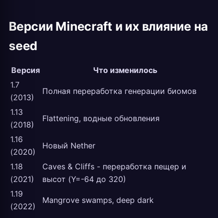
Версии Minecraft и их влияние на
seed
Версия
Что изменилось
1.7
Полная переработка генерации биомов
(2013)
1.13
Flattening, водные обновления
(2018)
1.16
Новый Nether
(2020)
1.18
Caves & Cliffs - переработка пещер и
(2021)
высот (Y=-64 до 320)
1.19
Mangrove swamps, deep dark
(2022)