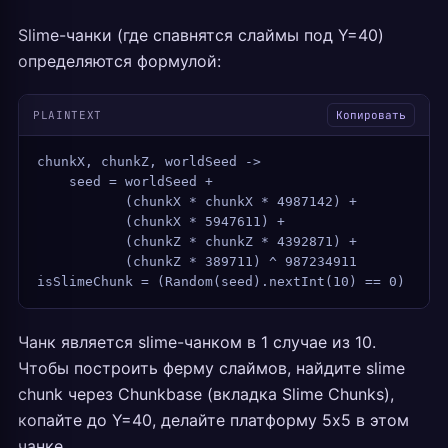
Slime-чанки (где спавнятся слаймы под Y=40)
определяются формулой:
PLAINTEXT
Копировать
chunkX, chunkZ, worldSeed -> 
    seed = worldSeed + 
           (chunkX * chunkX * 4987142) + 
           (chunkX * 5947611) + 
           (chunkZ * chunkZ * 4392871) + 
           (chunkZ * 389711) ^ 987234911
isSlimeChunk = (Random(seed).nextInt(10) == 0)
Чанк является slime-чанком в 1 случае из 10.
Чтобы построить ферму слаймов, найдите slime
chunk через Chunkbase (вкладка Slime Chunks),
копайте до Y=40, делайте платформу 5x5 в этом
чанке.