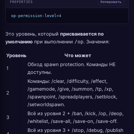
PROPERTIES
Копировать
op-permission-level=
4
Это уровень, который
присваивается по
умолчанию
при выполнении
. Значения:
/op
Уровень
Что может
Обход spawn protection. Команды НЕ
1
доступны.
Команды: /clear, /difficulty, /effect,
/gamemode, /give, /summon, /tp, /xp,
2
/spawnpoint, /spreadplayers, /setblock,
/setworldspawn.
Всё из уровня 2 + /ban, /kick, /op, /deop,
3
/whitelist, /save-all, /save-on, /save-off.
Всё из уровня 3 + /stop, /debug, /publish