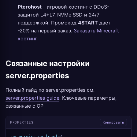
Pterohost
- игровой хостинг с DDoS-
защитой L4+L7, NVMe SSD и 24/7
поддержкой. Промокод
4START
даёт
-20% на первый заказ.
Заказать Minecraft
хостинг
Связанные настройки
server.properties
Полный гайд по server.properties см.
server.properties guide
. Ключевые параметры,
связанные с OP:
PROPERTIES
Копировать
op-permission-level=
4