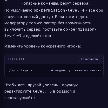
4
(опасные команды, ребут сервера).
По умолчанию
- все ops
op-permission-level=4
получают полный доступ. Если хотите дать
модератору только bantop без возможности
выключить сервер, поставьте
op-permission-
и сделайте /op.
level=3
Изменить уровень конкретного игрока:
PLAINTEXT
Копировать
/op <player>          # выдаёт уровень из server.pr
Чтобы дать другой уровень - вручную
редактируйте
в ops.json и
level: 3
перезапускайте.