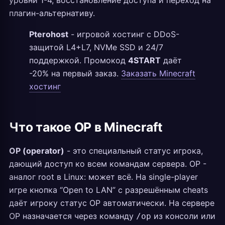
уровни 1-4, восстановление доступа и переход на
плагин-альтернативу.
Pterohost
- игровой хостинг с DDoS-
защитой L4+L7, NVMe SSD и 24/7
поддержкой. Промокод
4START
даёт
-20% на первый заказ.
Заказать Minecraft
хостинг
Что такое OP в Minecraft
OP (operator)
- это специальный статус игрока,
дающий доступ ко всем командам сервера. OP -
аналог root в Linux: может всё. На single-player
игре кнопка “Open to LAN” с разрешённым cheats
даёт игроку статус OP автоматически. На сервере
OP назначается через команду
из консоли или
/op