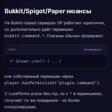
Bukkit/Spigot/Paper нюансы
На Bukkit-based серверах OP работает идентично,
но дополнительно даёт пермишен
. Плагины обычно проверяют:
bukkit.command.*
JAVA
Копировать
if
 (
player
.
isOp
()
)
 {
 ...
 }
или собственный пермишен через
.
player.hasPermission("plugin.command")
С LuckPerms игрок без /op, но с
в пермишенах,
*
получает то же поведение - но более
контролируемо.