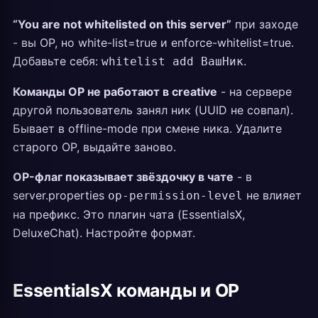
“You are not whitelisted on this server”
при заходе
- вы OP, но white-list=true и enforce-whitelist=true.
Добавьте себя:
.
whitelist add ВашНик
Команды OP не работают в creative
- на сервере
другой пользователь занял ник (UUID не совпал).
Бывает в offline-mode при смене ника. Удалите
старого OP, выдайте заново.
OP-флаг показывает звёздочку в чате
- в
server.properties
не влияет
op-permission-level
на префикс. Это плагин чата (EssentialsX,
DeluxeChat). Настройте формат.
EssentialsX команды и OP