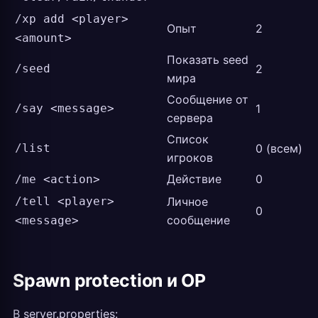
/xp add <player>
Опыт
2
<amount>
Показать seed
/seed
2
мира
Сообщение от
/say <message>
1
сервера
Список
/list
0 (всем)
игроков
Действие
0
/me <action>
/tell <player>
Личное
0
сообщение
<message>
Spawn protection и OP
В server.properties: