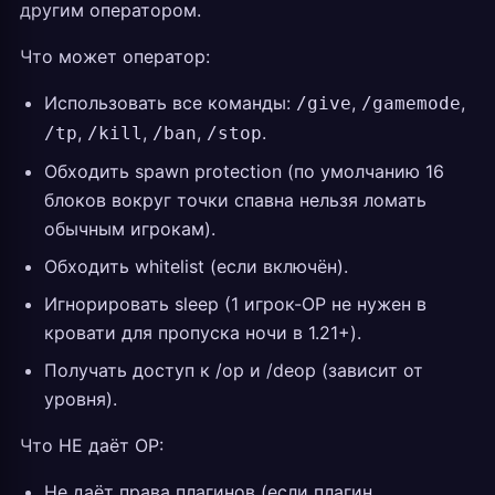
другим оператором.
Что может оператор:
Использовать все команды:
,
,
/give
/gamemode
,
,
,
.
/tp
/kill
/ban
/stop
Обходить spawn protection (по умолчанию 16
блоков вокруг точки спавна нельзя ломать
обычным игрокам).
Обходить whitelist (если включён).
Игнорировать sleep (1 игрок-OP не нужен в
кровати для пропуска ночи в 1.21+).
Получать доступ к /op и /deop (зависит от
уровня).
Что НЕ даёт OP:
Не даёт права плагинов (если плагин