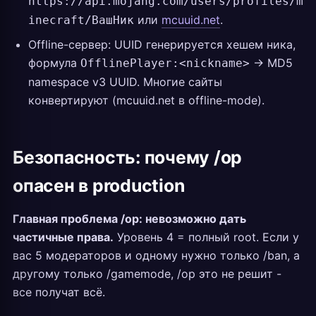
https://api.mojang.com/users/profiles/m
или
mcuuid.net
.
inecraft/ВашНик
Offline-сервер: UUID генерируется хешем ника,
формула
-> MD5
OfflinePlayer:<nickname>
namespace v3 UUID. Многие сайты
конвертируют (mcuuid.net в offline-mode).
Безопасность: почему /op
опасен в production
Главная проблема /op: невозможно дать
частичные права.
Уровень 4 = полный root. Если у
вас 5 модераторов и одному нужно только /ban, а
другому только /gamemode, /op это не решит -
все получат всё.