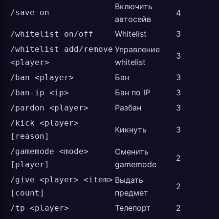
Включить
/save-on
4
автосейв
Whitelist
3
/whitelist on/off
/whitelist add/remove
Управление
3
whitelist
<player>
Бан
3
/ban <player>
Бан по IP
3
/ban-ip <ip>
Разбан
3
/pardon <player>
/kick <player>
Кикнуть
3
[reason]
/gamemode <mode>
Сменить
2
gamemode
[player]
/give <player> <item>
Выдать
2
предмет
[count]
Телепорт
2
/tp <player>