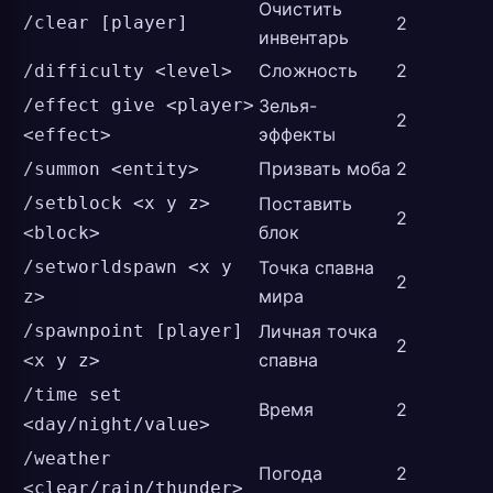
Очистить
/clear [player]
2
инвентарь
Сложность
2
/difficulty <level>
/effect give <player>
Зелья-
2
эффекты
<effect>
Призвать моба
2
/summon <entity>
/setblock <x y z>
Поставить
2
блок
<block>
/setworldspawn <x y
Точка спавна
2
мира
z>
/spawnpoint [player]
Личная точка
2
спавна
<x y z>
/time set
Время
2
<day/night/value>
/weather
Погода
2
<clear/rain/thunder>