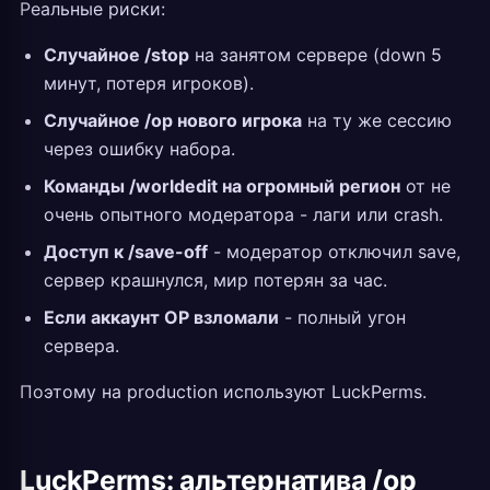
Реальные риски:
Случайное /stop
на занятом сервере (down 5
минут, потеря игроков).
Случайное /op нового игрока
на ту же сессию
через ошибку набора.
Команды /worldedit на огромный регион
от не
очень опытного модератора - лаги или crash.
Доступ к /save-off
- модератор отключил save,
сервер крашнулся, мир потерян за час.
Если аккаунт OP взломали
- полный угон
сервера.
Поэтому на production используют LuckPerms.
LuckPerms: альтернатива /op