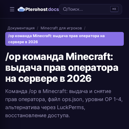
Pterohost
docs
Поиск...
⌘K
Документация
/
Minecraft для игроков
/
/op команда Minecraft: выдача прав оператора на
сервере в 2026
/op команда Minecraft:
выдача прав оператора
на сервере в 2026
Команда /op в Minecraft: выдача и снятие
прав оператора, файл ops.json, уровни OP 1-4,
альтернатива через LuckPerms,
восстановление доступа.