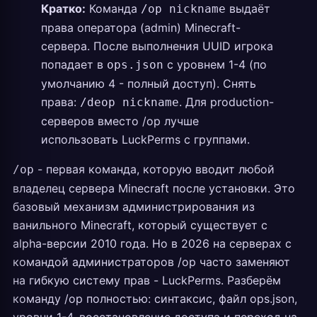
Кратко:
Команда
выдаёт
/op nickname
права оператора (admin) Minecraft-
сервера. После выполнения UUID игрока
попадает в
с уровнем 1-4 (по
ops.json
умолчанию 4 - полный доступ). Снять
права:
. Для production-
/deop nickname
серверов вместо /op лучше
использовать LuckPerms с группами.
- первая команда, которую вводит любой
/op
владелец сервера Minecraft после установки. Это
базовый механизм администрирования из
ванильного Minecraft, который существует с
alpha-версии 2010 года. Но в 2026 на серверах с
командой администраторов /op часто заменяют
на гибкую систему прав - LuckPerms. Разберём
команду /op полностью: синтаксис, файл ops.json,