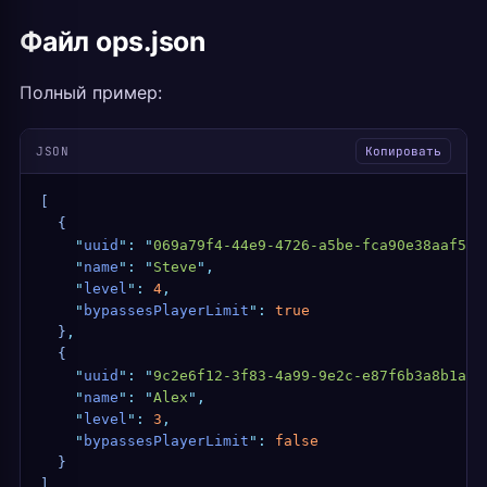
Файл ops.json
Полный пример:
JSON
Копировать
[
  {
    "
uuid
"
:
 "
069a79f4-44e9-4726-a5be-fca90e38aaf5
"
,
    "
name
"
:
 "
Steve
"
,
    "
level
"
:
 4
,
    "
bypassesPlayerLimit
"
:
 true
  }
,
  {
    "
uuid
"
:
 "
9c2e6f12-3f83-4a99-9e2c-e87f6b3a8b1a
"
,
    "
name
"
:
 "
Alex
"
,
    "
level
"
:
 3
,
    "
bypassesPlayerLimit
"
:
 false
  }
]