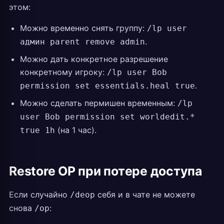
этом:
Можно временно снять группу:
/lp user
.
админ parent remove admin
Можно дать конкретное разрешение
конкретному игроку:
/lp user Bob
.
permission set essentials.heal true
Можно сделать пермишен временным:
/lp
user Bob permission set worldedit.*
(на 1 час).
true 1h
Restore OP при потере доступа
Если случайно
себя и в чате не можете
/deop
снова
:
/op