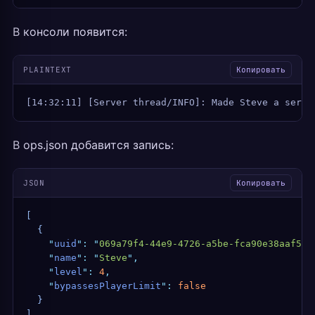
В консоли появится:
PLAINTEXT
Копировать
[14:32:11] [Server thread/INFO]: Made Steve a serve
В ops.json добавится запись:
JSON
Копировать
[
  {
    "
uuid
"
:
 "
069a79f4-44e9-4726-a5be-fca90e38aaf5
"
,
    "
name
"
:
 "
Steve
"
,
    "
level
"
:
 4
,
    "
bypassesPlayerLimit
"
:
 false
  }
]