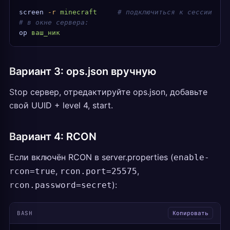
screen
 -r
 minecraft
     # подключиться к сессии
# в окне сервера:
op
 ваш_ник
Вариант 3: ops.json вручную
Stop сервер, отредактируйте ops.json, добавьте
свой UUID + level 4, start.
Вариант 4: RCON
Если включён RCON в server.properties (
enable-
,
,
rcon=true
rcon.port=25575
):
rcon.password=secret
BASH
Копировать