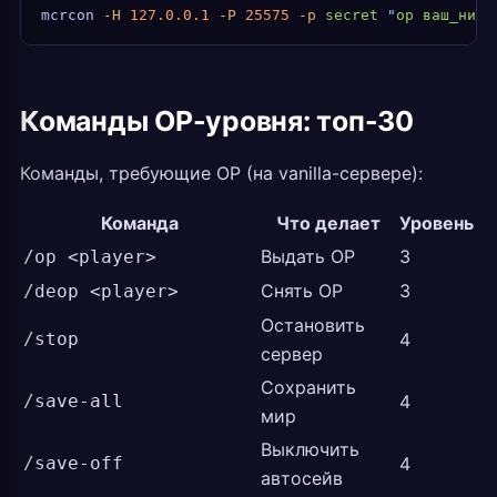
mcrcon
 -H
 127.0.0.1
 -P
 25575
 -p
 secret
 "
op ваш_ник
"
Команды OP-уровня: топ-30
Команды, требующие OP (на vanilla-сервере):
Команда
Что делает
Уровень
Выдать OP
3
/op <player>
Снять OP
3
/deop <player>
Остановить
/stop
4
сервер
Сохранить
/save-all
4
мир
Выключить
/save-off
4
автосейв