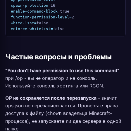
spawn-protection=
16
enable-command-block=
true
function-permission-level=
2
white-list=
false
enforce-whitelist=
false
Частые вопросы и проблемы
“You don’t have permission to use this command”
при /op - вы не оператор и не консоль.
Используйте консоль хостинга или RCON.
OP не сохраняется после перезапуска
- значит
ops.json не перезаписывается. Проверьте права
доступа к файлу (
владельца Minecraft-
chown
процесса), не запускаете ли два сервера в одной
папке.