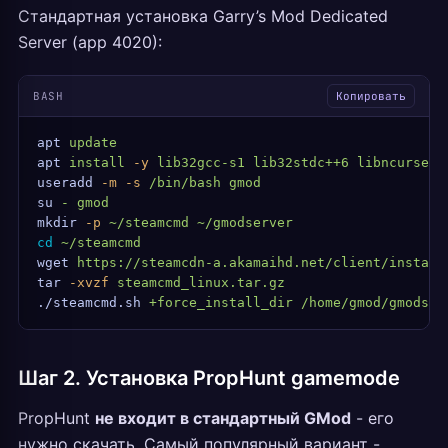
Стандартная установка Garry’s Mod Dedicated
Server (app 4020):
BASH
Копировать
apt
 update
apt
 install
 -y
 lib32gcc-s1
 lib32stdc++6
 libncurses5
useradd
 -m
 -s
 /bin/bash
 gmod
su
 -
 gmod
mkdir
 -p
 ~/steamcmd
 ~/gmodserver
cd
 ~/steamcmd
wget
 https://steamcdn-a.akamaihd.net/client/install
tar
 -xvzf
 steamcmd_linux.tar.gz
./steamcmd.sh
 +force_install_dir
 /home/gmod/gmodser
Шаг 2. Установка PropHunt gamemode
PropHunt
не входит в стандартный GMod
- его
нужно скачать. Самый популярный вариант -