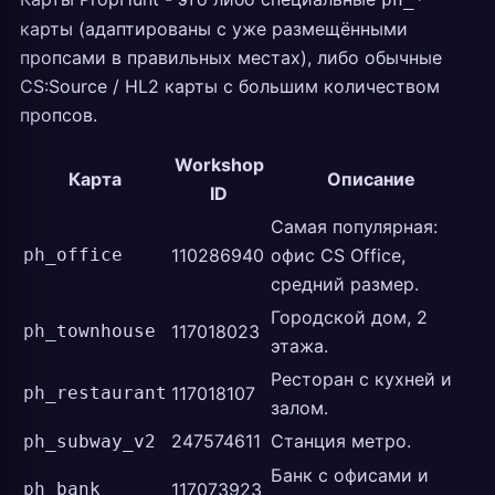
карты (адаптированы с уже размещёнными
пропсами в правильных местах), либо обычные
CS:Source / HL2 карты с большим количеством
пропсов.
Workshop
Карта
Описание
ID
Самая популярная:
ph_office
110286940
офис CS Office,
средний размер.
Городской дом, 2
ph_townhouse
117018023
этажа.
Ресторан с кухней и
ph_restaurant
117018107
залом.
247574611
Станция метро.
ph_subway_v2
Банк с офисами и
ph_bank
117073923