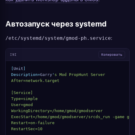
Автозапуск через systemd
:
/etc/systemd/system/gmod-ph.service
INI
Копировать
[
Unit
]
Description=
Garry
'
s Mod PropHunt Server
After=network.target
[Service]
Type=simple
User=gmod
WorkingDirectory=/home/gmod/gmodserver
ExecStart=/home/gmod/gmodserver/srcds_run -game gar
Restart=on-failure
RestartSec=10