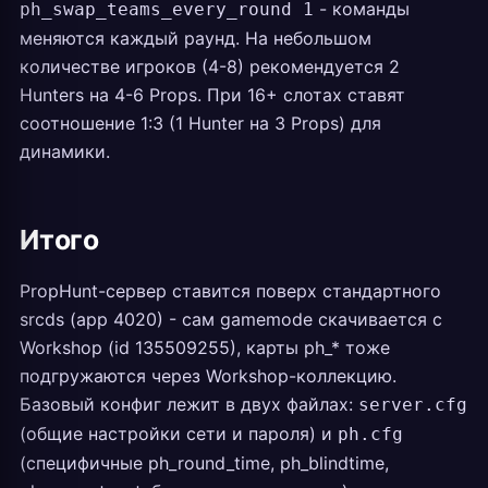
- команды
ph_swap_teams_every_round 1
меняются каждый раунд. На небольшом
количестве игроков (4-8) рекомендуется 2
Hunters на 4-6 Props. При 16+ слотах ставят
соотношение 1:3 (1 Hunter на 3 Props) для
динамики.
Итого
PropHunt-сервер ставится поверх стандартного
srcds (app 4020) - сам gamemode скачивается с
Workshop (id 135509255), карты ph_* тоже
подгружаются через Workshop-коллекцию.
Базовый конфиг лежит в двух файлах:
server.cfg
(общие настройки сети и пароля) и
ph.cfg
(специфичные ph_round_time, ph_blindtime,