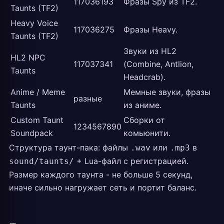
117036193
Фразы Spy из TF2.
Taunts (TF2)
Heavy Voice
117036275
Фразы Heavy.
Taunts (TF2)
Звуки из HL2
HL2 NPC
117037341
(Combine, Antlion,
Taunts
Headcrab).
Anime / Meme
Мемные звуки, фразы
разные
Taunts
из аниме.
Custom Taunt
Сборки от
1234567890
Soundpack
комьюнити.
Структура таунт-пака: файлы
или
в
.wav
.mp3
+ Lua-файл с регистрацией.
sound/taunts/
Размер каждого таунта - не больше 5 секунд,
иначе сильно нагружает сеть и портит баланс.