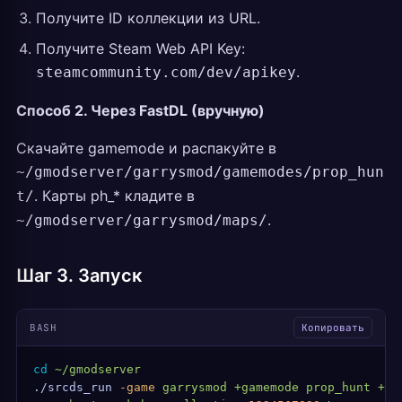
Получите ID коллекции из URL.
Получите Steam Web API Key:
.
steamcommunity.com/dev/apikey
Способ 2. Через FastDL (вручную)
Скачайте gamemode и распакуйте в
~/gmodserver/garrysmod/gamemodes/prop_hun
. Карты ph_* кладите в
t/
.
~/gmodserver/garrysmod/maps/
Шаг 3. Запуск
BASH
Копировать
cd
 ~/gmodserver
./srcds_run
 -game
 garrysmod
 +gamemode
 prop_hunt
 +ma