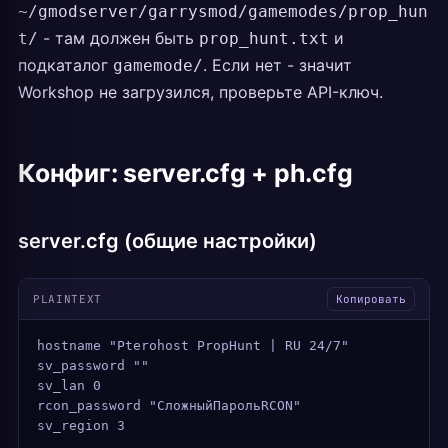
~/gmodserver/garrysmod/gamemodes/prop_hun
- там должен быть
и
t/
prop_hunt.txt
подкаталог
. Если нет - значит
gamemode/
Workshop не загрузился, проверьте API-ключ.
Конфиг: server.cfg + ph.cfg
server.cfg (общие настройки)
PLAINTEXT
Копировать
hostname "Pterohost PropHunt | RU 24/7"
sv_password ""
sv_lan 0
rcon_password "СложныйПарольRCON"
sv_region 3