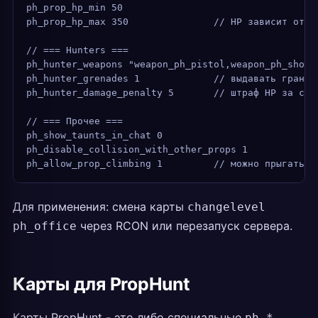
ph_prop_hp_min 50
ph_prop_hp_max 350               // HP зависит от р
// === Hunters ===
ph_hunter_weapons "weapon_ph_pistol,weapon_ph_shotg
ph_hunter_grenades 1             // выдавать гранат
ph_hunter_damage_penalty 5       // штраф HP за стр
// === Прочее ===
ph_show_taunts_in_chat 0
ph_disable_collision_with_other_props 1
ph_allow_prop_climbing 1         // можно прыгать н
Для применения: смена карты
changelevel
через RCON или перезапуск сервера.
ph_office
Карты для PropHunt
Карты PropHunt - это либо специальные
ph_*