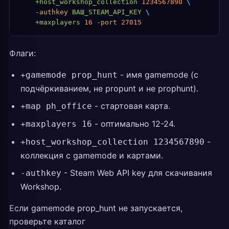
    +host_workshop_collection
 1234567890
 \
    -authkey
 ВАШ_STEAM_API_KEY
 \
    +maxplayers
 16
 -port
 27015
Флаги:
- имя gamemode (с
+gamemode prop_hunt
подчёркиванием, не propunt и не prophunt).
- стартовая карта.
+map ph_office
- оптимально 12-24.
+maxplayers 16
-
+host_workshop_collection 1234567890
коллекция с gamemode и картами.
- Steam Web API key для скачивания
-authkey
Workshop.
Если gamemode prop_hunt не запускается,
проверьте каталог