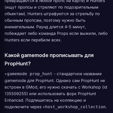
превращаются в любой пропс на карте) и Hunters
(ищут пропсы и стреляют по подозрительным
объектам). Hunters штрафуются за стрельбу по
обычным пропсам, поэтому нужно быть
внимательным. Раунд длится 4-5 минут,
побеждает либо команда Props если выжили, либо
Hunters если перебили всех.
Какой gamemode прописывать для
PropHunt?
- стандартное название
+gamemode prop_hunt
gamemode для PropHunt. Однако сам PropHunt не
встроен в GMod, его нужно скачать с Workshop (id
135509255) или использовать форк PropHunt
Enhanced. Подпишитесь на коллекцию и
подключите через
.
+host_workshop_collection