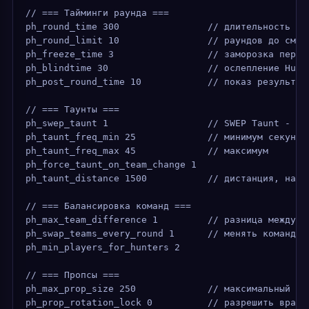
// === Тайминги раунда ===
ph_round_time 300                // длительность ра
ph_round_limit 10                // раундов до смен
ph_freeze_time 3                 // заморозка перед
ph_blindtime 30                  // ослепление Hunt
ph_post_round_time 10            // показ результат
// === Таунты ===
ph_swep_taunt 1                  // SWEP Taunt - ор
ph_taunt_freq_min 25             // минимум секунд 
ph_taunt_freq_max 45             // максимум
ph_force_taunt_on_team_change 1
ph_taunt_distance 1500           // дистанция, на к
// === Балансировка команд ===
ph_max_team_difference 1         // разница между к
ph_swap_teams_every_round 1      // менять команды 
ph_min_players_for_hunters 2
// === Пропсы ===
ph_max_prop_size 250             // максимальный ра
ph_prop_rotation_lock 0          // разрешить враще