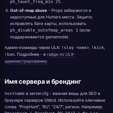
.
ph_taunt_freq_min 25
Out-of-map abuse
- Props забираются в
недоступные для Hunters места. Защита:
исправлять баги карты, использовать
(если
ph_disable_outofmap_areas 1
поддерживается gamemode).
Админ-команды через ULX:
,
,
!slay <ник>
!kick
. Подробнее - в
гайде по ULX-
!ban
администрированию
.
Имя сервера и брендинг
в server.cfg - важная вещь для SEO в
hostname
браузере серверов GMod. Используйте ключевые
слова: “PropHunt”, “RU”, “24/7”, регион. Например: