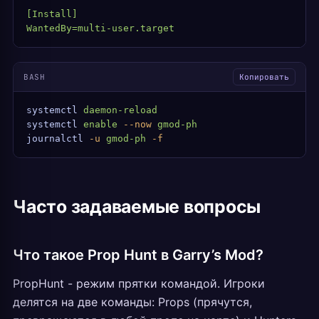
[Install]
WantedBy=multi-user.target
BASH
Копировать
systemctl
 daemon-reload
systemctl
 enable
 --now
 gmod-ph
journalctl
 -u
 gmod-ph
 -f
Часто задаваемые вопросы
Что такое Prop Hunt в Garry’s Mod?
PropHunt - режим прятки командой. Игроки
делятся на две команды: Props (прячутся,