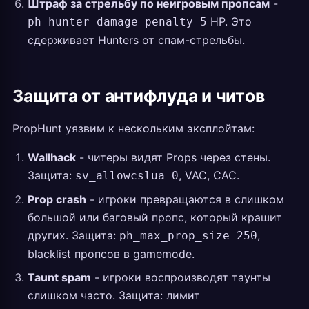
Штраф за стрельбу по неигровым пропсам
-
HP. Это
ph_hunter_damage_penalty 5
сдерживает Hunters от спам-стрельбы.
Защита от антифлуда и читов
PropHunt уязвим к нескольким эксплойтам:
Wallhack
- читеры видят Props через стены.
Защита:
, VAC, CAC.
sv_allowcslua 0
Prop crash
- игроки превращаются в слишком
большой или баговый пропс, который крашит
других. Защита:
,
ph_max_prop_size 250
blacklist пропсов в gamemode.
Taunt spam
- игроки воспроизводят таунты
слишком часто. Защита: лимит