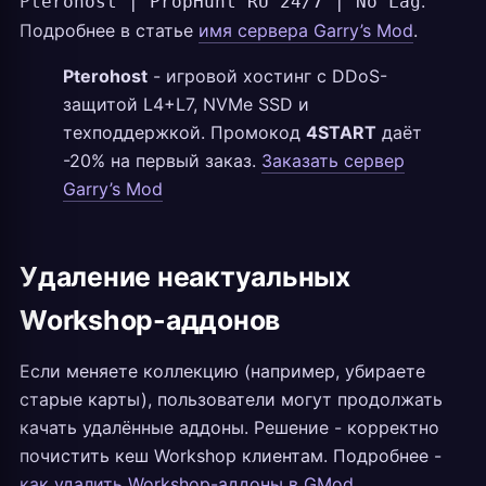
.
Pterohost | PropHunt RU 24/7 | No Lag
Подробнее в статье
имя сервера Garry’s Mod
.
Pterohost
- игровой хостинг с DDoS-
защитой L4+L7, NVMe SSD и
техподдержкой. Промокод
4START
даёт
-20% на первый заказ.
Заказать сервер
Garry’s Mod
Удаление неактуальных
Workshop-аддонов
Если меняете коллекцию (например, убираете
старые карты), пользователи могут продолжать
качать удалённые аддоны. Решение - корректно
почистить кеш Workshop клиентам. Подробнее -
как удалить Workshop-аддоны в GMod
.