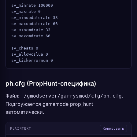
sv_minrate 100000
sv_maxrate 0
sv_minupdaterate 33
sv_maxupdaterate 66
sv_mincmdrate 33
sv_maxcmdrate 66
sv_cheats 0
sv_allowcslua 0
sv_kickerrornum 0
ph.cfg (PropHunt-специфика)
Файл:
.
~/gmodserver/garrysmod/cfg/ph.cfg
Подгружается gamemode prop_hunt
автоматически.
PLAINTEXT
Копировать