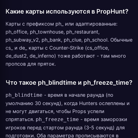
Какие карты используются в PropHunt?
Карты с префиксом ph_ или адаптированные:
ph_office, ph_townhouse, ph_restaurant,
ph_subway_v2, ph_bank, ph_clue, ph_school. Обычные
cs_ и de_ карты с Counter-Strike (cs_office,
de_dust2, de_inferno) тоже работают - там много
пропсов для пряток.
Что такое ph_blindtime и ph_freeze_time?
- время в начале раунда (по
ph_blindtime
умолчанию 30 секунд), когда Hunters ослеплены и
не могут двигаться, чтобы Props успели
спрятаться.
- время заморозки
ph_freeze_time
игроков перед стартом раунда (3-5 секунд) для
подготовки. Оба параметра прописываются в