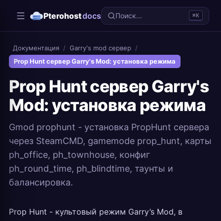
Pterohost
docs
Поиск...
⌘K
Документация
/
Garry's mod сервер
/
Prop Hunt сервер Garry's Mod: установка режима
Prop Hunt сервер Garry's
Mod: установка режима
Gmod prophunt - установка PropHunt сервера
через SteamCMD, gamemode prop_hunt, карты
ph_office, ph_townhouse, конфиг
ph_round_time, ph_blindtime, таунты и
балансировка.
Prop Hunt - культовый режим Garry’s Mod, в