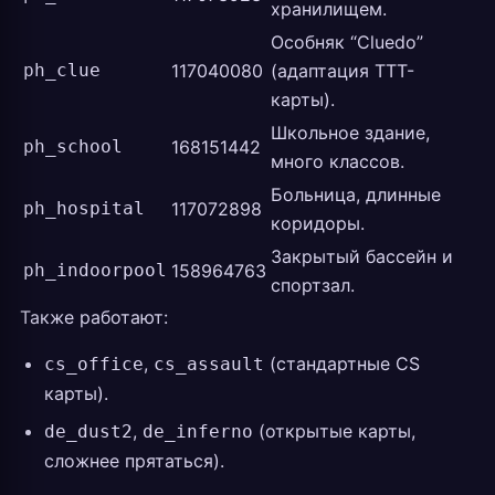
хранилищем.
Особняк “Cluedo”
ph_clue
117040080
(адаптация TTT-
карты).
Школьное здание,
ph_school
168151442
много классов.
Больница, длинные
ph_hospital
117072898
коридоры.
Закрытый бассейн и
ph_indoorpool
158964763
спортзал.
Также работают:
,
(стандартные CS
cs_office
cs_assault
карты).
,
(открытые карты,
de_dust2
de_inferno
сложнее прятаться).