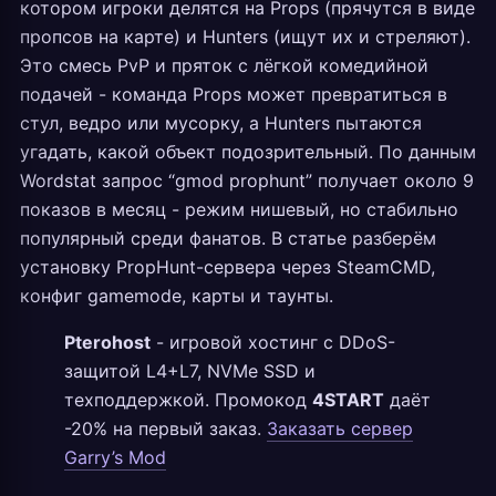
котором игроки делятся на Props (прячутся в виде
пропсов на карте) и Hunters (ищут их и стреляют).
Это смесь PvP и пряток с лёгкой комедийной
подачей - команда Props может превратиться в
стул, ведро или мусорку, а Hunters пытаются
угадать, какой объект подозрительный. По данным
Wordstat запрос “gmod prophunt” получает около 9
показов в месяц - режим нишевый, но стабильно
популярный среди фанатов. В статье разберём
установку PropHunt-сервера через SteamCMD,
конфиг gamemode, карты и таунты.
Pterohost
- игровой хостинг с DDoS-
защитой L4+L7, NVMe SSD и
техподдержкой. Промокод
4START
даёт
-20% на первый заказ.
Заказать сервер
Garry’s Mod