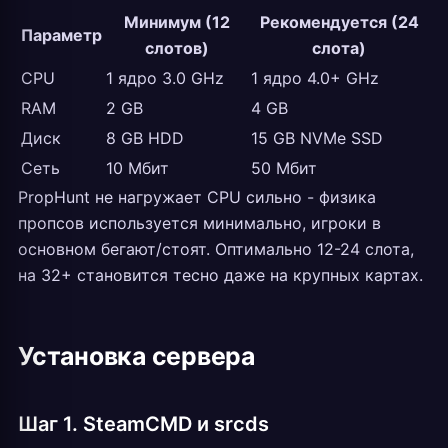
Минимум (12
Рекомендуется (24
Параметр
слотов)
слота)
CPU
1 ядро 3.0 GHz
1 ядро 4.0+ GHz
RAM
2 GB
4 GB
Диск
8 GB HDD
15 GB NVMe SSD
Сеть
10 Мбит
50 Мбит
PropHunt не нагружает CPU сильно - физика
пропсов используется минимально, игроки в
основном бегают/стоят. Оптимально 12-24 слота,
на 32+ становится тесно даже на крупных картах.
Установка сервера
Шаг 1. SteamCMD и srcds