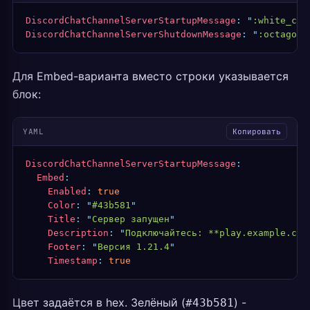
DiscordChatChannelServerStartupMessage
:
 "
:white_che
DiscordChatChannelServerShutdownMessage
:
 "
:octagona
Для Embed-варианта вместо строки указывается
блок:
YAML
Копировать
DiscordChatChannelServerStartupMessage
:
  Embed
:
    Enabled
:
 true
    Color
:
 "
#43b581
"
    Title
:
 "
Сервер запущен
"
    Description
:
 "
Подключайтесь: **play.example.com
    Footer
:
 "
Версия 1.21.4
"
    Timestamp
:
 true
Цвет задаётся в hex. Зелёный (
) -
#43b581