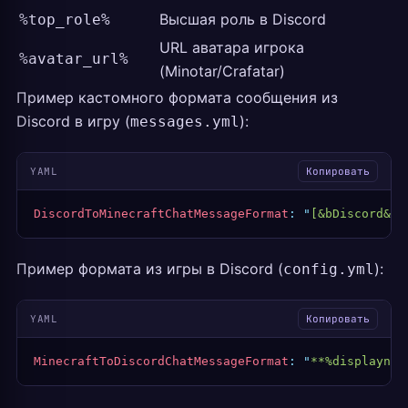
Высшая роль в Discord
%top_role%
URL аватара игрока
%avatar_url%
(Minotar/Crafatar)
Пример кастомного формата сообщения из
Discord в игру (
):
messages.yml
YAML
Копировать
DiscordToMinecraftChatMessageFormat
:
 "
[&bDiscord&r]
Пример формата из игры в Discord (
):
config.yml
YAML
Копировать
MinecraftToDiscordChatMessageFormat
:
 "
**%displaynam