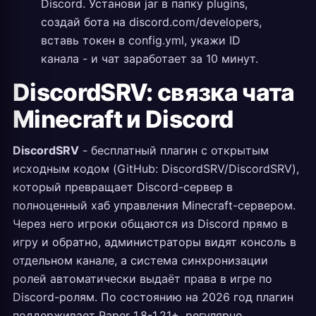
Discord. Установи jar в папку plugins,
создай бота на discord.com/developers,
вставь токен в config.yml, укажи ID
канала - и чат заработает за 10 минут.
DiscordSRV: связка чата
Minecraft и Discord
DiscordSRV
- бесплатный плагин с открытым
исходным кодом (GitHub: DiscordSRV/DiscordSRV),
который превращает Discord-сервер в
полноценный хаб управления Minecraft-сервером.
Через него игроки общаются из Discord прямо в
игру и обратно, администраторы видят консоль в
отдельном канале, а система синхронизации
ролей автоматически выдаёт права в игре по
Discord-ролям. По состоянию на 2026 год плагин
поддерживает Paper 1.8-1.21+, регулярно