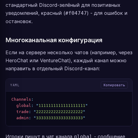
стандартный Discord-зелёный для позитивных
уведомлений, красный (
) - для ошибок и
#f04747
остановок.
Многоканальная конфигурация
Если на сервере несколько чатов (например, через
HeroChat или VentureChat), каждый канал можно
направить в отдельный Discord-канал:
YAML
Копировать
Channels
:
  global
:
 "
1111111111111111111
"
  trade
:
 "
2222222222222222222
"
  admin
:
 "
3333333333333333333
"
Игроки пишут в чат канала
- сообщение
global