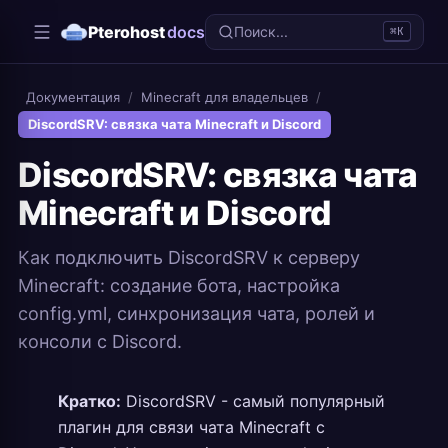
Pterohost
docs
Поиск...
⌘K
Документация
/
Minecraft для владельцев
/
DiscordSRV: связка чата Minecraft и Discord
DiscordSRV: связка чата
Minecraft и Discord
Как подключить DiscordSRV к серверу
Minecraft: создание бота, настройка
config.yml, синхронизация чата, ролей и
консоли с Discord.
Кратко:
DiscordSRV - самый популярный
плагин для связи чата Minecraft с