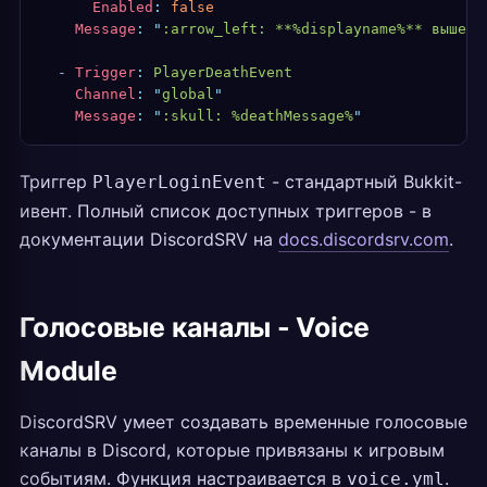
      Enabled
:
 false
    Message
:
 "
:arrow_left: **%displayname%** вышел 
  -
 Trigger
:
 PlayerDeathEvent
    Channel
:
 "
global
"
    Message
:
 "
:skull: %deathMessage%
"
Триггер
- стандартный Bukkit-
PlayerLoginEvent
ивент. Полный список доступных триггеров - в
документации DiscordSRV на
docs.discordsrv.com
.
Голосовые каналы - Voice
Module
DiscordSRV умеет создавать временные голосовые
каналы в Discord, которые привязаны к игровым
событиям. Функция настраивается в
.
voice.yml