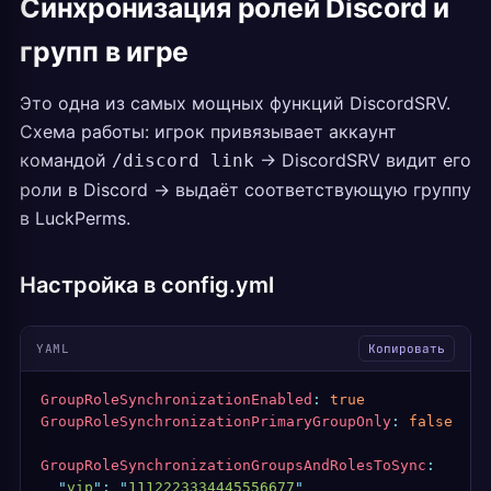
Синхронизация ролей Discord и
групп в игре
Это одна из самых мощных функций DiscordSRV.
Схема работы: игрок привязывает аккаунт
командой
-> DiscordSRV видит его
/discord link
роли в Discord -> выдаёт соответствующую группу
в LuckPerms.
Настройка в config.yml
YAML
Копировать
GroupRoleSynchronizationEnabled
:
 true
GroupRoleSynchronizationPrimaryGroupOnly
:
 false
GroupRoleSynchronizationGroupsAndRolesToSync
:
  "
vip
"
:
 "
1112223334445556677
"