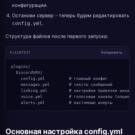
конфигурации.
Останови сервер - теперь будем редактировать
.
config.yml
Структура файлов после первого запуска:
PLAINTEXT
Копировать
plugins/
  DiscordSRV/
    config.yml          # главный конфиг
    messages.yml        # тексты сообщений
    linking.yml         # настройки привязки аккаун
    voice.yml           # голосовые каналы (опциона
    alerts.yml          # кастомные алерты
Основная настройка config.yml