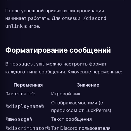
После успешной привязки синхронизация
начинает работать. Для отвязки:
/discord
в игре.
unlink
Форматирование сообщений
В
можно настроить формат
messages.yml
каждого типа сообщения. Ключевые переменные:
Переменная
Значение
Игровой ник
%username%
Отображаемое имя (с
%displayname%
префиксом от LuckPerms)
Текст сообщения
%message%
Тэг Discord пользователя
%discriminator%