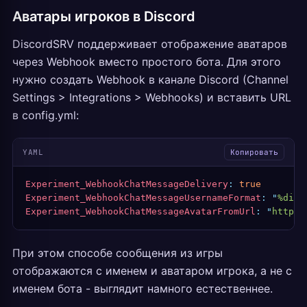
Аватары игроков в Discord
DiscordSRV поддерживает отображение аватаров
через Webhook вместо простого бота. Для этого
нужно создать Webhook в канале Discord (Channel
Settings > Integrations > Webhooks) и вставить URL
в config.yml:
YAML
Копировать
Experiment_WebhookChatMessageDelivery
:
 true
Experiment_WebhookChatMessageUsernameFormat
:
 "
%disp
Experiment_WebhookChatMessageAvatarFromUrl
:
 "
https:
При этом способе сообщения из игры
отображаются с именем и аватаром игрока, а не с
именем бота - выглядит намного естественнее.