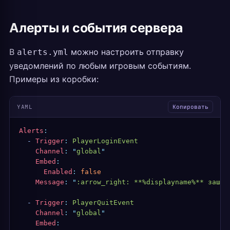
Алерты и события сервера
В
можно настроить отправку
alerts.yml
уведомлений по любым игровым событиям.
Примеры из коробки:
YAML
Копировать
Alerts
:
  -
 Trigger
:
 PlayerLoginEvent
    Channel
:
 "
global
"
    Embed
:
      Enabled
:
 false
    Message
:
 "
:arrow_right: **%displayname%** зашёл
  -
 Trigger
:
 PlayerQuitEvent
    Channel
:
 "
global
"
    Embed
: