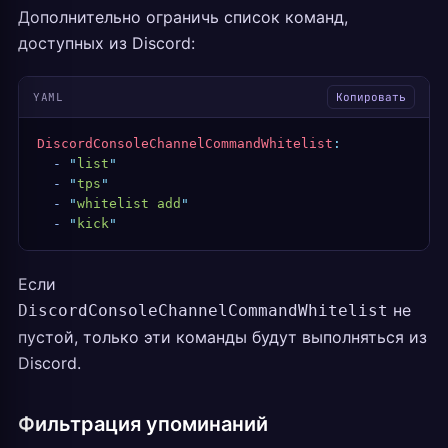
Дополнительно ограничь список команд,
доступных из Discord:
YAML
Копировать
DiscordConsoleChannelCommandWhitelist
:
  -
 "
list
"
  -
 "
tps
"
  -
 "
whitelist add
"
  -
 "
kick
"
Если
не
DiscordConsoleChannelCommandWhitelist
пустой, только эти команды будут выполняться из
Discord.
Фильтрация упоминаний