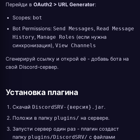
Перейди в
OAuth2 > URL Generator
:
Scopes:
bot
Bot Permissions:
,
Send Messages
Read Message
,
(если нужна
History
Manage Roles
синхронизация),
View Channels
Сгенерируй ссылку и открой её - добавь бота на
свой Discord-сервер.
Установка плагина
Скачай
.
DiscordSRV-{версия}.jar
Положи в папку
на сервере.
plugins/
Запусти сервер один раз - плагин создаст
папку
с файлами
plugins/DiscordSRV/