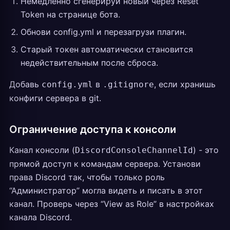
Немедленно сгенерируй новый через Reset
Token на странице бота.
Обнови config.yml и перезагрузи плагин.
Старый токен автоматически становится
недействительным после сброса.
Добавь
в
, если хранишь
config.yml
.gitignore
конфиги сервера в git.
Ограничение доступа к консоли
Канал консоли (
) - это
DiscordConsoleChannelId
прямой доступ к командам сервера. Установи
права Discord так, чтобы только роль
“Администратор” могла видеть и писать в этот
канал. Проверь через “View as Role” в настройках
канала Discord.