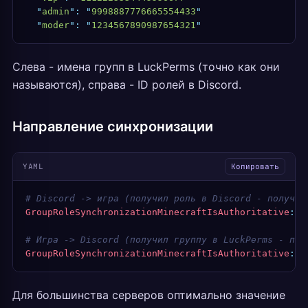
  "
admin
"
:
 "
9998887776665554433
"
  "
moder
"
:
 "
1234567890987654321
"
Слева - имена групп в LuckPerms (точно как они
называются), справа - ID ролей в Discord.
Направление синхронизации
YAML
Копировать
# Discord -> игра (получил роль в Discord - получил
GroupRoleSynchronizationMinecraftIsAuthoritative
:
 f
# Игра -> Discord (получил группу в LuckPerms - пол
GroupRoleSynchronizationMinecraftIsAuthoritative
:
 t
Для большинства серверов оптимально значение