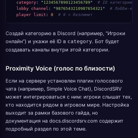
  category
:
 "
1234567890123456789
"
  # ID категории в
  lobby channel
:
 "
9876543210987654321
"
  # Лобби-кан
  player limit
:
 0
  # 0 = безлимит
Создай категорию в Discord (например, “Игроки
онлайн”) и укажи её ID в
. Бот будет
category
создавать каналы внутри этой категории.
Proximity Voice (голос по близости)
Если на сервере установлен плагин голосового
чата (например, Simple Voice Chat), DiscordSRV
может интегрироваться с ним: игроки слышат тех,
кто находится рядом в игровом мире. Настройка
выходит за рамки базового гайда, но
документация на docs.discordsrv.com содержит
подробный раздел по этой теме.