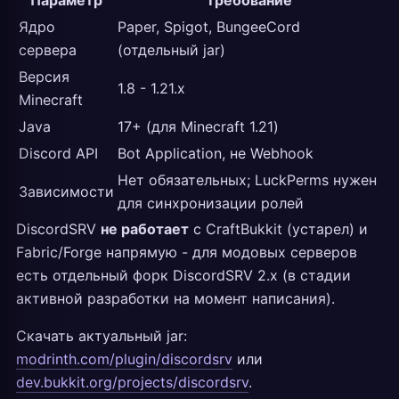
Параметр
Требование
Ядро
Paper, Spigot, BungeeCord
сервера
(отдельный jar)
Версия
1.8 - 1.21.x
Minecraft
Java
17+ (для Minecraft 1.21)
Discord API
Bot Application, не Webhook
Нет обязательных; LuckPerms нужен
Зависимости
для синхронизации ролей
DiscordSRV
не работает
с CraftBukkit (устарел) и
Fabric/Forge напрямую - для модовых серверов
есть отдельный форк DiscordSRV 2.x (в стадии
активной разработки на момент написания).
Скачать актуальный jar:
modrinth.com/plugin/discordsrv
или
dev.bukkit.org/projects/discordsrv
.