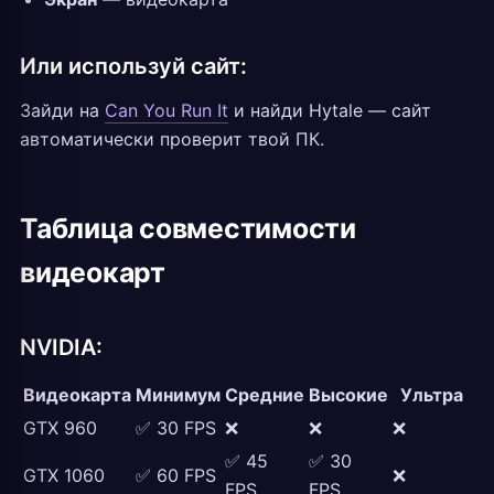
Или используй сайт:
Зайди на
Can You Run It
и найди Hytale — сайт
автоматически проверит твой ПК.
Таблица совместимости
видеокарт
NVIDIA:
Видеокарта
Минимум
Средние
Высокие
Ультра
GTX 960
✅ 30 FPS
❌
❌
❌
✅ 45
✅ 30
GTX 1060
✅ 60 FPS
❌
FPS
FPS