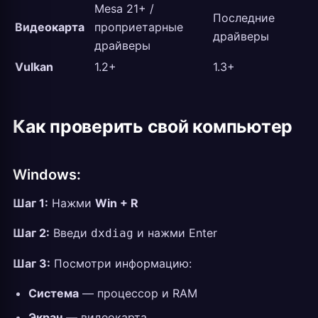
Mesa 21+ /
Последние
Видеокарта
проприетарные
драйверы
драйверы
Vulkan
1.2+
1.3+
Как проверить свой компьютер
Windows:
Шаг 1:
Нажми
Win + R
Шаг 2:
Введи
и нажми Enter
dxdiag
Шаг 3:
Посмотри информацию:
Система
— процессор и RAM
Экран
— видеокарта