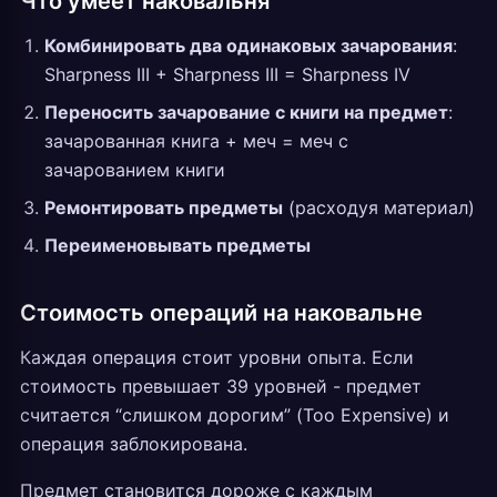
Что умеет наковальня
Комбинировать два одинаковых зачарования
:
Sharpness III + Sharpness III = Sharpness IV
Переносить зачарование с книги на предмет
:
зачарованная книга + меч = меч с
зачарованием книги
Ремонтировать предметы
(расходуя материал)
Переименовывать предметы
Стоимость операций на наковальне
Каждая операция стоит уровни опыта. Если
стоимость превышает 39 уровней - предмет
считается “слишком дорогим” (Too Expensive) и
операция заблокирована.
Предмет становится дороже с каждым