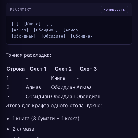
PLAINTEXT
Копировать
[ ]  [Книга]  [ ]
[Алмаз]  [Обсидиан]  [Алмаз]
[Обсидиан]  [Обсидиан]  [Обсидиан]
Точная раскладка:
Строка
Слот 1
Слот 2
Слот 3
1
-
Книга
-
2
Алмаз
Обсидиан
Алмаз
3
Обсидиан
Обсидиан
Обсидиан
Итого для крафта одного стола нужно:
1 книга (3 бумаги + 1 кожа)
2 алмаза