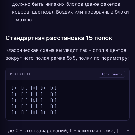
должно быть никаких блоков (даже факелов,
ковров, цветков). Воздух или прозрачные блоки
- можно.
Стандартная расстановка 15 полок
Классическая схема выглядит так - стол в центре,
вокруг него полая рамка 5x5, полки по периметру:
PLAINTEXT
Копировать
[П] [П] [П] [П] [П]
[П] [ ] [ ] [ ] [П]
[П] [ ] [С] [ ] [П]
[П] [ ] [ ] [ ] [П]
[П] [П] [П] [П] [П]
Где
- стол зачарований,
- книжная полка,
-
С
П
[ ]