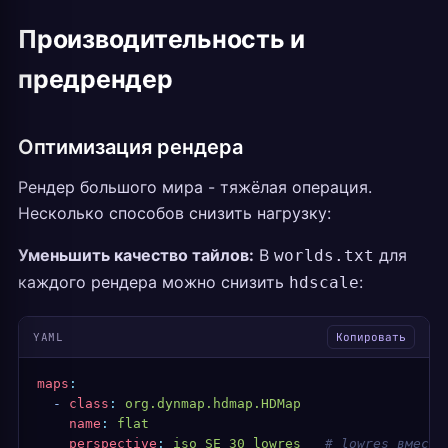
Производительность и
предрендер
Оптимизация рендера
Рендер большого мира - тяжёлая операция.
Несколько способов снизить нагрузку:
Уменьшить качество тайлов:
В
для
worlds.txt
каждого рендера можно снизить
:
hdscale
YAML
Копировать
maps
:
  -
 class
:
 org.dynmap.hdmap.HDMap
    name
:
 flat
    perspective
:
 iso_SE_30_lowres
   # lowres вместо