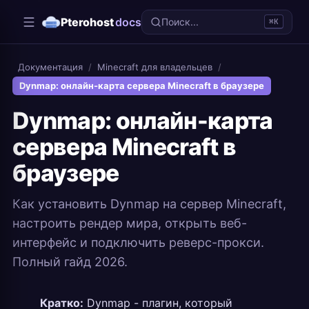
Pterohost
docs
Поиск...
⌘K
Документация
/
Minecraft для владельцев
/
Dynmap: онлайн-карта сервера Minecraft в браузере
Dynmap: онлайн-карта
сервера Minecraft в
браузере
Как установить Dynmap на сервер Minecraft,
настроить рендер мира, открыть веб-
интерфейс и подключить реверс-прокси.
Полный гайд 2026.
Кратко:
Dynmap - плагин, который