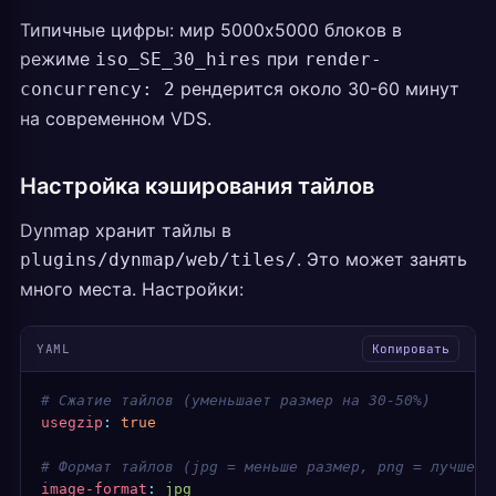
Типичные цифры: мир 5000x5000 блоков в
режиме
при
iso_SE_30_hires
render-
рендерится около 30-60 минут
concurrency: 2
на современном VDS.
Настройка кэширования тайлов
Dynmap хранит тайлы в
. Это может занять
plugins/dynmap/web/tiles/
много места. Настройки:
YAML
Копировать
# Сжатие тайлов (уменьшает размер на 30-50%)
usegzip
:
 true
# Формат тайлов (jpg = меньше размер, png = лучше к
image-format
:
 jpg