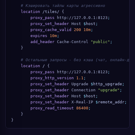
    # Кэшировать тайлы карты агрессивно
    location
 /tiles/ 
{
        proxy_pass 
http://127.0.0.1:8123
;
        proxy_set_header 
Host 
$
host
;
        proxy_cache_valid 
200
 10m
;
        expires 
10m
;
        add_header 
Cache-Control 
"public"
;
    }
    # Остальные запросы - без кэша (чат, онлайн-дан
    location
 / 
{
        proxy_pass 
http://127.0.0.1:8123
;
        proxy_http_version 
1.1
;
        proxy_set_header 
Upgrade 
$
http_upgrade
;
        proxy_set_header 
Connection 
"upgrade"
;
        proxy_set_header 
Host 
$
host
;
        proxy_set_header 
X-Real-IP 
$
remote_addr
;
        proxy_read_timeout 
86400
;
    }
}