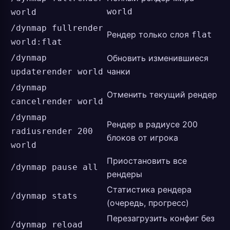
world
world
/dynmap fullrender
Рендер только слоя
flat
world:flat
/dynmap
Обновить изменившиеся
чанки
updaterender world
/dynmap
Отменить текущий рендер
cancelrender world
/dynmap
Рендер в радиусе 200
radiusrender 200
блоков от игрока
world
Приостановить все
/dynmap pause all
рендеры
Статистика рендера
/dynmap stats
(очередь, прогресс)
Перезагрузить конфиг без
/dynmap reload