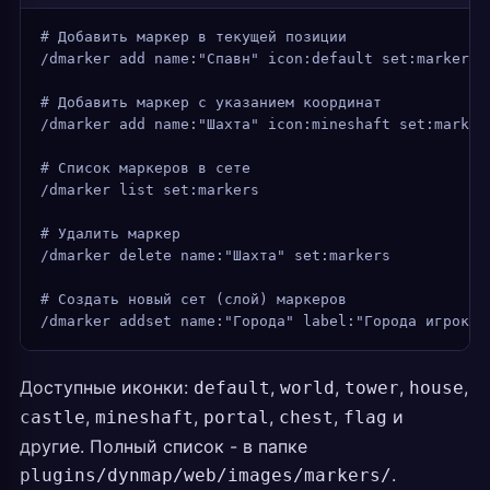
# Добавить маркер в текущей позиции
/dmarker add name:"Спавн" icon:default set:markers
# Добавить маркер с указанием координат
/dmarker add name:"Шахта" icon:mineshaft set:marker
# Список маркеров в сете
/dmarker list set:markers
# Удалить маркер
/dmarker delete name:"Шахта" set:markers
# Создать новый сет (слой) маркеров
/dmarker addset name:"Города" label:"Города игроков
Доступные иконки:
,
,
,
,
default
world
tower
house
,
,
,
,
и
castle
mineshaft
portal
chest
flag
другие. Полный список - в папке
.
plugins/dynmap/web/images/markers/