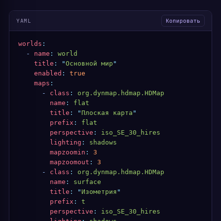
YAML
Копировать
worlds
:
  -
 name
:
 world
    title
:
 "
Основной мир
"
    enabled
:
 true
    maps
:
      -
 class
:
 org.dynmap.hdmap.HDMap
        name
:
 flat
        title
:
 "
Плоская карта
"
        prefix
:
 flat
        perspective
:
 iso_SE_30_hires
        lighting
:
 shadows
        mapzoomin
:
 3
        mapzoomout
:
 3
      -
 class
:
 org.dynmap.hdmap.HDMap
        name
:
 surface
        title
:
 "
Изометрия
"
        prefix
:
 t
        perspective
:
 iso_SE_30_hires