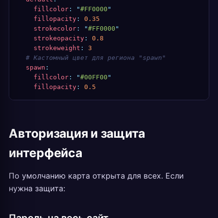
    fillcolor
:
 "
#FF0000
"
    fillopacity
:
 0.35
    strokecolor
:
 "
#FF0000
"
    strokeopacity
:
 0.8
    strokeweight
:
 3
  # Кастомный цвет для региона "spawn"
  spawn
:
    fillcolor
:
 "
#00FF00
"
    fillopacity
:
 0.5
Авторизация и защита
интерфейса
По умолчанию карта открыта для всех. Если
нужна защита: