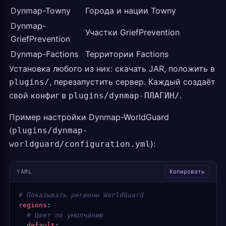
Dynmap-Towny
Города и нации Towny
Dynmap-
Участки GriefPrevention
GriefPrevention
Dynmap-Factions
Территории Factions
Установка любого из них: скачать JAR, положить в
, перезапустить сервер. Каждый создаёт
plugins/
свой конфиг в
.
plugins/dynmap-ПЛАГИН/
Пример настройки Dynmap-WorldGuard
(
plugins/dynmap-
):
worldguard/configuration.yml
YAML
Копировать
# Показывать регионы WorldGuard
regions
:
  # Цвет по умолчанию
  default
: