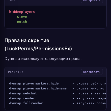
YAML
Копировать
hiddenplayers
:
  -
 Steve
  -
 notch
Права на скрытие
(LuckPerms/PermissionsEx)
Dynmap использует следующие права:
PLAINTEXT
Копировать
dynmap.playermarkers.hide       - скрыть себя с кар
dynmap.playermarkers.hidename   - скрыть имя, но ос
dynmap.webchat                  - писать в чат чере
dynmap.render                   - запускать рендер
dynmap.fullrender               - запускать полный 