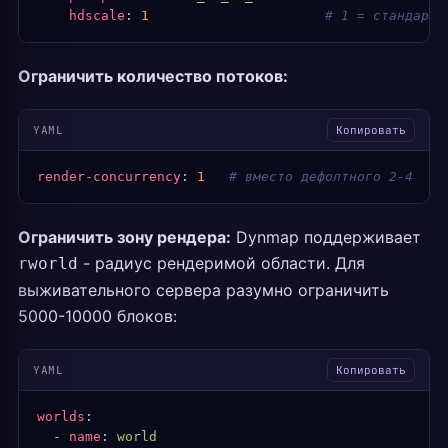
    hdscale
:
 1
                      # 1 = стандарт,
Ограничить количество потоков:
YAML
Копировать
render-concurrency
:
 1
   # вместо дефолтного 2-4
Ограничить зону рендера:
Dynmap поддерживает
- радиус рендеримой области. Для
rworld
выживательного сервера разумно ограничить
5000-10000 блоков:
YAML
Копировать
worlds
:
  -
 name
:
 world