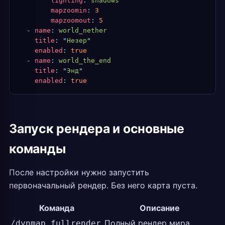
        lighting
:
 shadows
        mapzoomin
:
 3
        mapzoomout
:
 5
  -
 name
:
 world_nether
    title
:
 "
Незер
"
    enabled
:
 true
  -
 name
:
 world_the_end
    title
:
 "
Энд
"
    enabled
:
 true
Запуск рендера и основные
команды
После настройки нужно запустить
первоначальный рендер. Без него карта пуста.
Команда
Описание
Полный рендер мира
/dynmap fullrender