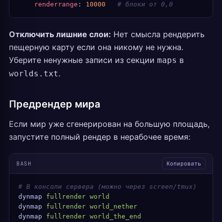
    renderrange
:
 10000
   # блоки от 0,0
Отключить лишние слои:
Нет смысла рендерить
пещерную карту если она никому не нужна.
Уберите ненужные записи из секции
в
maps
.
worlds.txt
Предрендер мира
Если мир уже сгенерирован на большую площадь,
запустите полный рендер в нерабочее время:
BASH
Копировать
# В консоли сервера (можно через screen/tmux)
dynmap
 fullrender
 world
dynmap
 fullrender
 world_nether
dynmap
 fullrender
 world_the_end