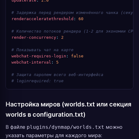
updaterate
:
 2.0
# Задержка перед рендером изменённого чанка (секунд
renderacceleratethreshold
:
 60
# Количество потоков рендера (1-2 для экономии CPU)
render-concurrency
:
 2
# Показывать чат на карте
webchat-requires-login
:
 false
webchat-interval
:
 5
# Защита паролем всего веб-интерфейса
# loginrequired: true
Настройка миров (worlds.txt или секция
worlds в configuration.txt)
В файле
можно
plugins/dynmap/worlds.txt
указать параметры для каждого мира: