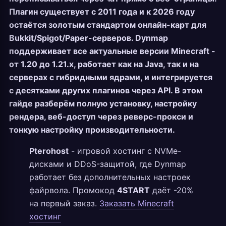
Плагин существует с 2011 года и к 2026 году
остаётся золотым стандартом онлайн-карт для
Bukkit/Spigot/Paper-серверов. Dynmap
поддерживает все актуальные версии Minecraft -
от 1.20 до 1.21.x, работает как на Java, так и на
серверах с гибридными ядрами, и интегрируется
с десятками других плагинов через API. В этом
гайде разберём полную установку, настройку
рендера, веб-доступ через реверс-прокси и
тонкую настройку производительности.
Pterohost
- игровой хостинг с NVMe-
дисками и DDoS-защитой, где Dynmap
работает без дополнительных настроек
файрвола. Промокод
4START
даёт -20%
на первый заказ.
Заказать Minecraft
хостинг