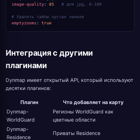
image-quality
:
 85
   # для jpg, 0-100
# Удалять тайлы пустых чанков
emptyzooms
:
 true
Интеграция с другими
плагинами
Dynmap имеет открытый API, который используют
десятки плагинов:
Плагин
Что добавляет на карту
Dynmap-
Регионы WorldGuard как
WorldGuard
цветные области
Dynmap-
Приваты Residence
Residence