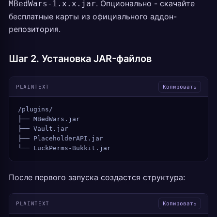
. Опционально - скачайте
MBedWars-1.x.x.jar
бесплатные карты из официального аддон-
репозитория.
Шаг 2. Установка JAR-файлов
PLAINTEXT
Копировать
/plugins/
├── MBedWars.jar
├── Vault.jar
├── PlaceholderAPI.jar
└── LuckPerms-Bukkit.jar
После первого запуска создастся структура:
PLAINTEXT
Копировать