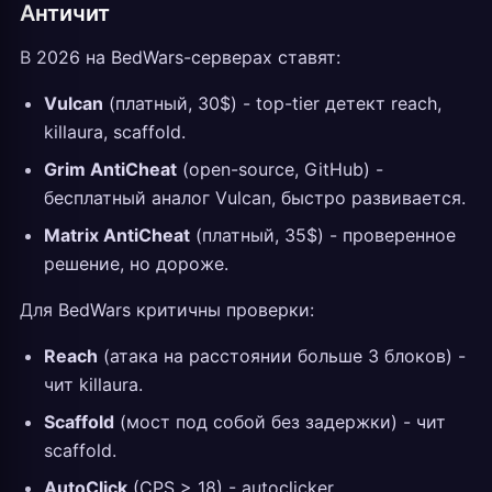
Античит
В 2026 на BedWars-серверах ставят:
Vulcan
(платный, 30$) - top-tier детект reach,
killaura, scaffold.
Grim AntiCheat
(open-source, GitHub) -
бесплатный аналог Vulcan, быстро развивается.
Matrix AntiCheat
(платный, 35$) - проверенное
решение, но дороже.
Для BedWars критичны проверки:
Reach
(атака на расстоянии больше 3 блоков) -
чит killaura.
Scaffold
(мост под собой без задержки) - чит
scaffold.
AutoClick
(CPS > 18) - autoclicker.