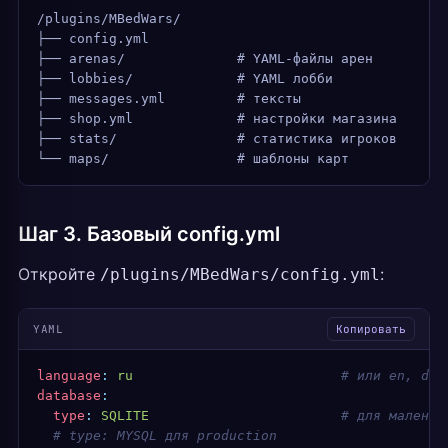
/plugins/MBedWars/
├── config.yml
├── arenas/              # YAML-файлы арен
├── lobbies/             # YAML лобби
├── messages.yml         # тексты
├── shop.yml             # настройки магазина
├── stats/               # статистика игроков
└── maps/                # шаблоны карт
Шаг 3. Базовый config.yml
Откройте
:
/plugins/MBedWars/config.yml
YAML
Копировать
language
:
 ru
                          # или en, de
database
:
  type
:
 SQLITE
                        # для маленьк
  # type: MYSQL для production