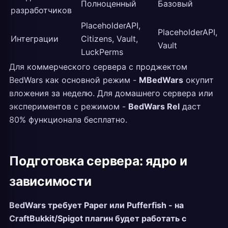
Полноценный
Базовый
разработчиков
PlaceholderAPI,
PlaceholderAPI,
Интеграции
Citizens, Vault,
Vault
LuckPerms
Для коммерческого сервера с проджектом
BedWars как основной режим -
MBedWars
окупит
вложения за неделю. Для домашнего сервера или
экспериментов с режимом -
BedWars Rel
даст
80% функционала бесплатно.
Подготовка сервера: ядро и
зависимости
BedWars требует Paper или Pufferfish - на
CraftBukkit/Spigot плагин будет работать с