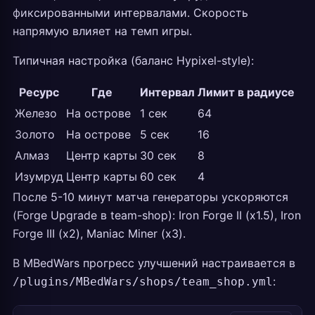
фиксированными интервалами. Скорость
напрямую влияет на темп игры.
Типичная настройка (баланс Hypixel-style):
Ресурс
Где
Интервал
Лимит в радиусе
Железо
На острове
1 сек
64
Золото
На острове
5 сек
16
Алмаз
Центр карты
30 сек
8
Изумруд
Центр карты
60 сек
4
После 5-10 минут матча генераторы ускоряются
(Forge Upgrade в team-shop): Iron Forge II (x1.5), Iron
Forge III (x2), Maniac Miner (x3).
В MBedWars прогресс улучшений настраивается в
:
/plugins/MBedWars/shops/team_shop.yml