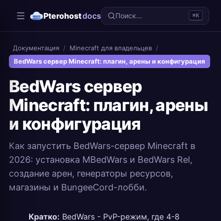
Pterohost
docs
Поиск...
⌘K
Документация
/
Minecraft для владельцев
/
BedWars сервер Minecraft: плагин, арены и конфигурация
BedWars сервер
Minecraft: плагин, арены
и конфигурация
Как запустить BedWars-сервер Minecraft в
2026: установка MBedWars и BedWars Rel,
создание арен, генераторы ресурсов,
магазины и BungeeCord-лобби.
Кратко:
BedWars - PvP-режим, где 4-8