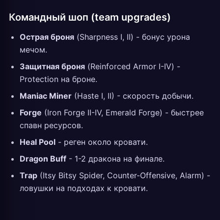
Командный шоп (team upgrades)
Острая броня
(Sharpness I, II) - бонус урона
мечом.
Защитная броня
(Reinforced Armor I-IV) -
Protection на броне.
Maniac Miner
(Haste I, II) - скорость добычи.
Forge
(Iron Forge II-IV, Emerald Forge) - быстрее
спавн ресурсов.
Heal Pool
- реген около кровати.
Dragon Buff
- 1-2 дракона на финале.
Trap
(Itsy Bitsy Spider, Counter-Offensive, Alarm) -
ловушки на подходах к кровати.