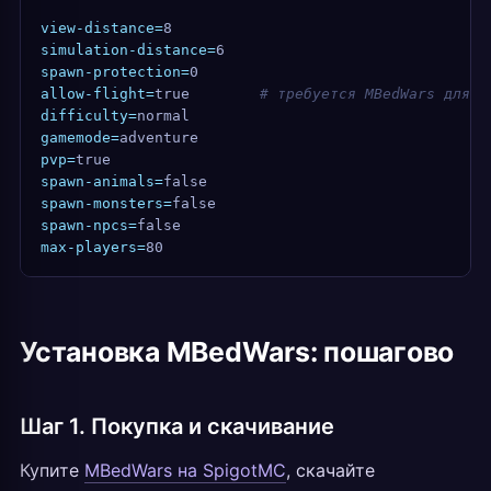
view-distance=
8
simulation-distance=
6
spawn-protection=
0
allow-flight=
true        
# требуется MBedWars для д
difficulty=
normal
gamemode=
adventure
pvp=
true
spawn-animals=
false
spawn-monsters=
false
spawn-npcs=
false
max-players=
80
Установка MBedWars: пошагово
Шаг 1. Покупка и скачивание
Купите
MBedWars на SpigotMC
, скачайте