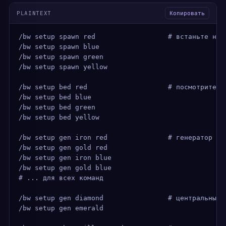
PLAINTEXT
Копировать
/bw setup spawn red                  # встаньте на 
/bw setup spawn blue
/bw setup spawn green
/bw setup spawn yellow
/bw setup bed red                    # посмотрите н
/bw setup bed blue
/bw setup bed green
/bw setup bed yellow
/bw setup gen iron red               # генератор же
/bw setup gen gold red
/bw setup gen iron blue
/bw setup gen gold blue
# ... для всех команд
/bw setup gen diamond                # центральные 
/bw setup gen emerald