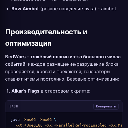
Bow Aimbot
(резкое наведение лука) - aimbot.
Производительность и
оптимизация
BedWars - тяжёлый плагин из-за большого числа
событий
: каждое размещение/разрушение блока
проверяется, кровати трекаются, генераторы
спавнят итемы постоянно. Базовые оптимизации:
Aikar’s Flags
в стартовом скрипте:
BASH
Копировать
java
 -Xms6G
 -Xmx6G
 \
  -XX:+UseG1GC
 -XX:+ParallelRefProcEnabled
 -XX:MaxG