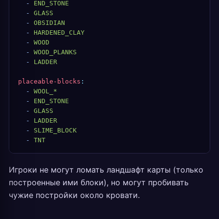
  -
 END_STONE
  -
 GLASS
  -
 OBSIDIAN
  -
 HARDENED_CLAY
  -
 WOOD
  -
 WOOD_PLANKS
  -
 LADDER
placeable-blocks
:
  -
 WOOL_*
  -
 END_STONE
  -
 GLASS
  -
 LADDER
  -
 SLIME_BLOCK
  -
 TNT
Игроки не могут ломать ландшафт карты (только
построенные ими блоки), но могут пробивать
чужие постройки около кровати.