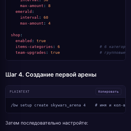
    max-amount
:
 8
  emerald
:
    interval
:
 60
    max-amount
:
 4
shop
:
  enabled
:
 true
  items-categories
:
 6
                 # 6 категорий
  team-upgrades
:
 true
                 # групповые у
Шаг 4. Создание первой арены
PLAINTEXT
Копировать
/bw setup create skywars_arena 4    # имя и кол-во 
Затем последовательно настройте: