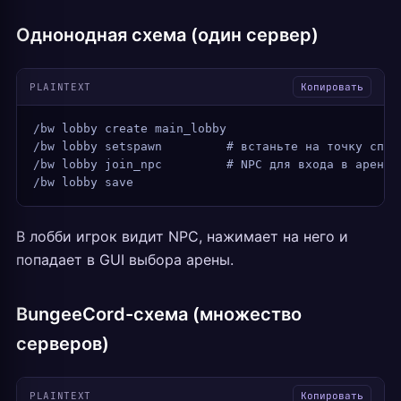
Однонодная схема (один сервер)
PLAINTEXT
Копировать
/bw lobby create main_lobby
/bw lobby setspawn         # встаньте на точку спав
/bw lobby join_npc         # NPC для входа в арены
/bw lobby save
В лобби игрок видит NPC, нажимает на него и
попадает в GUI выбора арены.
BungeeCord-схема (множество
серверов)
PLAINTEXT
Копировать