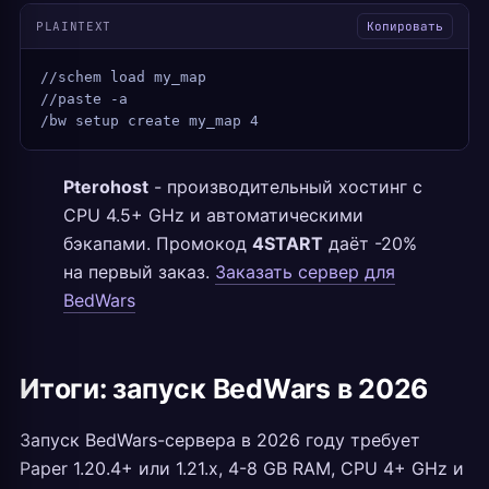
PLAINTEXT
Копировать
//schem load my_map
//paste -a
/bw setup create my_map 4
Pterohost
- производительный хостинг с
CPU 4.5+ GHz и автоматическими
бэкапами. Промокод
4START
даёт -20%
на первый заказ.
Заказать сервер для
BedWars
Итоги: запуск BedWars в 2026
Запуск BedWars-сервера в 2026 году требует
Paper 1.20.4+ или 1.21.x, 4-8 GB RAM, CPU 4+ GHz и