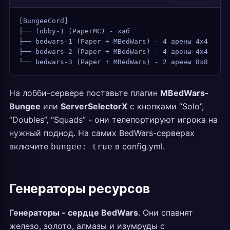
[BungeeCord]
├── lobby-1 (PaperMC) - хаб
├── bedwars-1 (Paper + MBedWars) - 4 арены 4х4
├── bedwars-2 (Paper + MBedWars) - 4 арены 4х4
└── bedwars-3 (Paper + MBedWars) - 2 арены 8х8
На лобби-сервере поставьте плагин
MBedWars-
Bungee
или
ServerSelectorX
с кнопками “Solo”,
“Doubles”, “Squads” - они телепортируют игрока на
нужный поднод. На самих BedWars-серверах
включите
в config.yml.
bungee: true
Генераторы ресурсов
Генераторы - сердце BedWars
. Они спавнят
железо, золото, алмазы и изумруды с