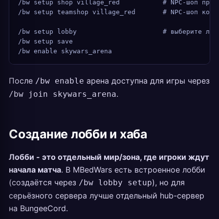
/bw setup shop village_red           # NPC-шоп пред
/bw setup teamshop village_red       # NPC-шоп кома
/bw setup lobby                      # выберите лоб
/bw setup save
/bw enable skywars_arena
После
арена доступна для игры через
/bw enable
.
/bw join skywars_arena
Создание лобби и хаба
Лобби - это отдельный мир/зона, где игроки ждут
начала матча
. В MBedWars есть встроенное лобби
(создаётся через
), но для
/bw lobby setup
серьёзного сервера лучше отдельный hub-сервер
на BungeeCord.