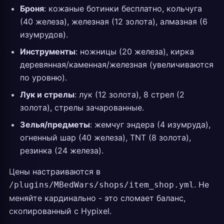
Броня
: кожаные ботинки бесплатно, кольчуга
(40 железа), железная (12 золота), алмазная (6
изумрудов).
Инструменты
: ножницы (20 железа), кирка
деревянная/каменная/железная (увеличиваются
по уровню).
Лук и стрелы
: лук (12 золота), 8 стрел (2
золота), стрелы зачарованные.
Зелья/предметы
: жемчуг эндера (4 изумруда),
огненный шар (40 железа), TNT (8 золота),
резинка (24 железа).
Цены настраиваются в
. Не
/plugins/MBedWars/shops/item_shop.yml
меняйте кардинально - это сломает баланс,
скопированный с Hypixel.