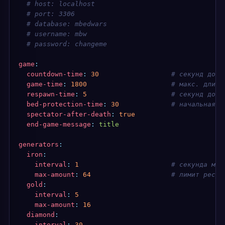
  # host: localhost
  # port: 3306
  # database: mbedwars
  # username: mbw
  # password: changeme
game
:
  countdown-time
:
 30
                  # секунд до с
  game-time
:
 1800
                     # макс. длите
  respawn-time
:
 5
                     # секунд до р
  bed-protection-time
:
 30
             # начальная з
  spectator-after-death
:
 true
  end-game-message
:
 title
generators
:
  iron
:
    interval
:
 1
                       # секунда меж
    max-amount
:
 64
                    # лимит ресур
  gold
:
    interval
:
 5
    max-amount
:
 16
  diamond
:
    interval
:
 30