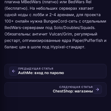
плагина MBedWars (платно) или BedWars Rel
(бесплатно). На небольших серверах хватает
одной ноды с лобби и 2-4 аренами, для проекта
100+ онлайн нужна BungeeCord-сеть с отдельными
BedWars-серверами под Solo/Doubles/Squads.
Обязательны: античит Vulcan/Grim, регулярный
рестарт, оптимизированные ядра Paper/Pufferfish и
баланс цен в шопе под Hypixel-стандарт.
ПРЕДЫДУЩАЯ СТАТЬЯ
AuthMe: вход по паролю
СЛЕДУЮЩАЯ СТАТЬЯ
ChestShop: магазины