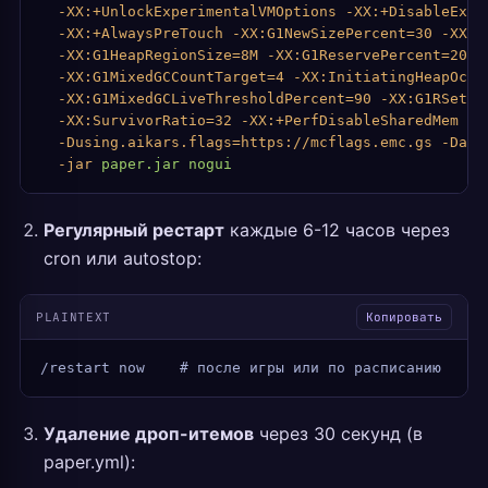
  -XX:+UnlockExperimentalVMOptions
 -XX:+DisableExpl
  -XX:+AlwaysPreTouch
 -XX:G1NewSizePercent=30
 -XX:G
  -XX:G1HeapRegionSize=8M
 -XX:G1ReservePercent=20
 -
  -XX:G1MixedGCCountTarget=4
 -XX:InitiatingHeapOccu
  -XX:G1MixedGCLiveThresholdPercent=90
 -XX:G1RSetUp
  -XX:SurvivorRatio=32
 -XX:+PerfDisableSharedMem
 -X
  -Dusing.aikars.flags=https://mcflags.emc.gs
 -Daik
  -jar
 paper.jar
 nogui
Регулярный рестарт
каждые 6-12 часов через
cron или autostop:
PLAINTEXT
Копировать
/restart now    # после игры или по расписанию
Удаление дроп-итемов
через 30 секунд (в
paper.yml):