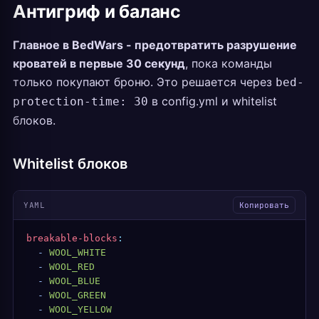
Антигриф и баланс
Главное в BedWars - предотвратить разрушение
кроватей в первые 30 секунд
, пока команды
только покупают броню. Это решается через
bed-
в config.yml и whitelist
protection-time: 30
блоков.
Whitelist блоков
YAML
Копировать
breakable-blocks
:
  -
 WOOL_WHITE
  -
 WOOL_RED
  -
 WOOL_BLUE
  -
 WOOL_GREEN
  -
 WOOL_YELLOW