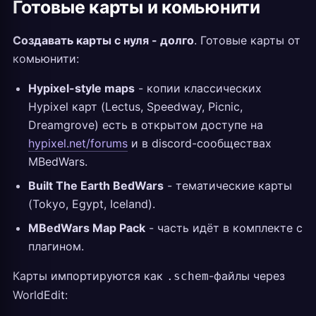
Готовые карты и комьюнити
Создавать карты с нуля - долго
. Готовые карты от
комьюнити:
Hypixel-style maps
- копии классических
Hypixel карт (Lectus, Speedway, Picnic,
Dreamgrove) есть в открытом доступе на
hypixel.net/forums
и в discord-сообществах
MBedWars.
Built The Earth BedWars
- тематические карты
(Tokyo, Egypt, Iceland).
MBedWars Map Pack
- часть идёт в комплекте с
плагином.
Карты импортируются как
-файлы через
.schem
WorldEdit: