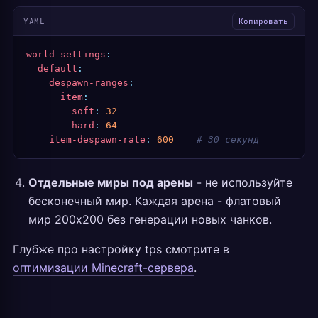
YAML
Копировать
world-settings
:
  default
:
    despawn-ranges
:
      item
:
        soft
:
 32
        hard
:
 64
    item-despawn-rate
:
 600
    # 30 секунд
Отдельные миры под арены
- не используйте
бесконечный мир. Каждая арена - флатовый
мир 200x200 без генерации новых чанков.
Глубже про настройку tps смотрите в
оптимизации Minecraft-сервера
.