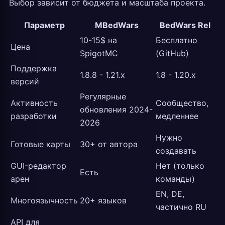
Выбор зависит от бюджета и масштаба проекта.
Параметр
MBedWars
BedWars Rel
10-15$ на
Бесплатно
Цена
SpigotMC
(GitHub)
Поддержка
1.8.8 - 1.21.x
1.8 - 1.20.x
версий
Регулярные
Активность
Сообщество,
обновления 2024-
разработки
медленнее
2026
Нужно
Готовые карты
30+ от автора
создавать
GUI-редактор
Нет (только
Есть
арен
команды)
EN, DE,
Многоязычность
20+ языков
частично RU
API для