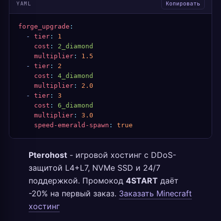
YAML
Копировать
forge_upgrade
:
  -
 tier
:
 1
    cost
:
 2_diamond
    multiplier
:
 1.5
  -
 tier
:
 2
    cost
:
 4_diamond
    multiplier
:
 2.0
  -
 tier
:
 3
    cost
:
 6_diamond
    multiplier
:
 3.0
    speed-emerald-spawn
:
 true
Pterohost
- игровой хостинг с DDoS-
защитой L4+L7, NVMe SSD и 24/7
поддержкой. Промокод
4START
даёт
-20% на первый заказ.
Заказать Minecraft
хостинг