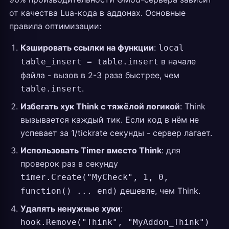
от качества Lua-кода в аддонах. Основные
правила оптимизации:
Кэшировать ссылки на функции
:
local
в начале
table_insert = table.insert
файла - вызов в 2-3 раза быстрее, чем
.
table.insert
Избегать хук Think с тяжёлой логикой
: Think
вызывается каждый тик. Если код в нём не
успевает за 1/tickrate секунды - сервер лагает.
Использовать Timer вместо Think
: для
проверок раз в секунду
timer.Create("MyCheck", 1, 0,
дешевле, чем Think.
function() ... end)
Удалять ненужные хуки
:
hook.Remove("Think", "MyAddon_Think")