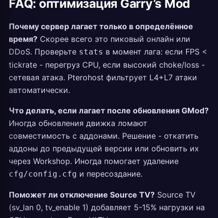
FAQ: оптимизация Garry’s Mod
Почему сервер лагает только в определённое
время?
Скорее всего это пиковый онлайн или
DDoS. Проверьте
в момент лага: если FPS <
stats
tickrate - перегруз CPU, если высокий choke/loss -
сетевая атака. Pterohost фильтрует L4+L7 атаки
автоматически.
Что делать, если лагает после обновления GMod?
Иногда обновления движка ломают
совместимость с аддонами. Решение - откатить
аддоны до предыдущей версии или обновить их
через Workshop. Иногда помогает удаление
и пересоздание.
cfg/config.cfg
Поможет ли отключение Source TV?
Source TV
(sv_lan 0, tv_enable 1) добавляет 5-15% нагрузки на