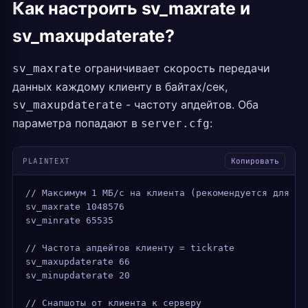
Как настроить sv_maxrate и
sv_maxupdaterate?
ограничивает скорость передачи
sv_maxrate
данных каждому клиенту в байтах/сек,
- частоту апдейтов. Оба
sv_maxupdaterate
параметра попадают в
:
server.cfg
PLAINTEXT
Копировать
// Максимум 1 МБ/с на клиента (рекомендуется для ti
sv_maxrate 1048576
sv_minrate 65535
// Частота апдейтов клиенту = tickrate
sv_maxupdaterate 66
sv_minupdaterate 20
// Снапшоты от клиента к серверу