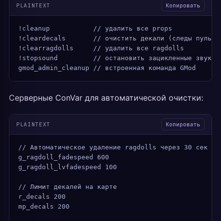
PLAINTEXT
Копировать
!cleanup           // удалить все props
!cleardecals       // очистить декали (следы пуль)
!clearragdolls     // удалить все ragdolls
!stopsound         // остановить зацикленные звуки
gmod_admin_cleanup // встроенная команда GMod
Серверные ConVar для автоматической очистки:
PLAINTEXT
Копировать
// Автоматическое удаление ragdolls через 30 сек по
g_ragdoll_fadespeed 600
g_ragdoll_lvfadespeed 100
// Лимит декалей на карте
r_decals 200
mp_decals 200