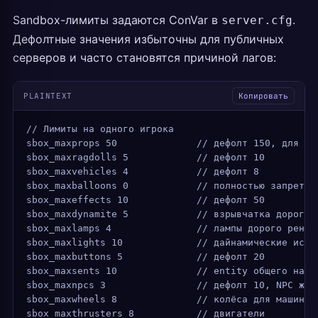
Sandbox-лимиты задаются ConVar в
.
server.cfg
Дефолтные значения избыточны для публичных
серверов и часто становятся причиной лагов:
PLAINTEXT
Копировать
// Лимиты на одного игрока
sbox_maxprops 50              // дефолт 150, для оп
sbox_maxragdolls 5            // дефолт 10
sbox_maxvehicles 4            // дефолт 8
sbox_maxballoons 0            // полностью запретит
sbox_maxeffects 10            // дефолт 50
sbox_maxdynamite 5            // взрывчатка дорогая
sbox_maxlamps 4               // лампы дорого ренде
sbox_maxlights 10             // дайнамические исто
sbox_maxbuttons 5             // дефолт 20
sbox_maxsents 10              // entity общего назн
sbox_maxnpcs 3                // дефолт 10, NPC жру
sbox_maxwheels 8              // колёса для машин
sbox_maxthrusters 8           // двигатели