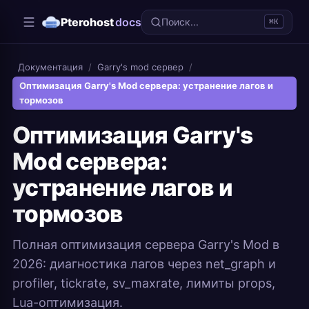
Pterohost
docs
Поиск...
⌘K
Документация
/
Garry's mod сервер
/
Оптимизация Garry's Mod сервера: устранение лагов и
тормозов
Оптимизация Garry's
Mod сервера:
устранение лагов и
тормозов
Полная оптимизация сервера Garry's Mod в
2026: диагностика лагов через net_graph и
profiler, tickrate, sv_maxrate, лимиты props,
Lua-оптимизация.