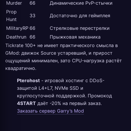
Murder
66
Динамические PvP-стычки
Prop
33
Достаточно для геймплея
Hunt
MilitaryRP
66
Стрелковые перестрелки
Deathrun
66
Прыжковая механика
Tickrate 100+ не имеет практического смысла в
GMod: движок Source устаревший, и прирост
ощущений минимален, зато CPU-нагрузка растёт
квадратично.
Pterohost
- игровой хостинг с DDoS-
защитой L4+L7, NVMe SSD и
круглосуточной поддержкой. Промокод
4START
даёт -20% на первый заказ.
Заказать сервер Garry’s Mod