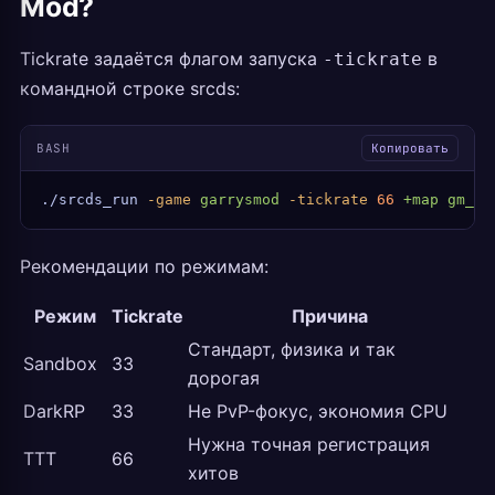
Mod?
Tickrate задаётся флагом запуска
в
-tickrate
командной строке srcds:
BASH
Копировать
./srcds_run
 -game
 garrysmod
 -tickrate
 66
 +map
 gm_co
Рекомендации по режимам:
Режим
Tickrate
Причина
Стандарт, физика и так
Sandbox
33
дорогая
DarkRP
33
Не PvP-фокус, экономия CPU
Нужна точная регистрация
TTT
66
хитов