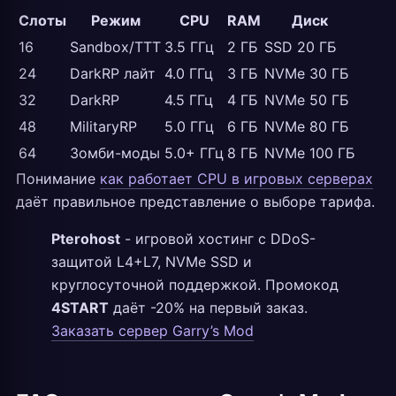
Слоты
Режим
CPU
RAM
Диск
16
Sandbox/TTT
3.5 ГГц
2 ГБ
SSD 20 ГБ
24
DarkRP лайт
4.0 ГГц
3 ГБ
NVMe 30 ГБ
32
DarkRP
4.5 ГГц
4 ГБ
NVMe 50 ГБ
48
MilitaryRP
5.0 ГГц
6 ГБ
NVMe 80 ГБ
64
Зомби-моды
5.0+ ГГц
8 ГБ
NVMe 100 ГБ
Понимание
как работает CPU в игровых серверах
даёт правильное представление о выборе тарифа.
Pterohost
- игровой хостинг с DDoS-
защитой L4+L7, NVMe SSD и
круглосуточной поддержкой. Промокод
4START
даёт -20% на первый заказ.
Заказать сервер Garry’s Mod