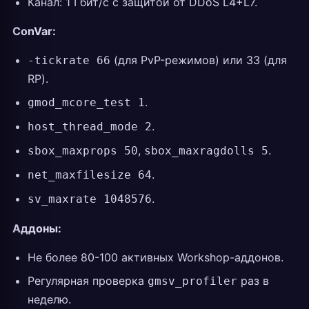
Канал: 1 Гбит/с с защитой от DDoS L4+L7.
ConVar:
(для PvP-режимов) или 33 (для
-tickrate 66
RP).
.
gmod_mcore_test 1
.
host_thread_mode 2
,
.
sbox_maxprops 50
sbox_maxragdolls 5
.
net_maxfilesize 64
.
sv_maxrate 1048576
Аддоны:
Не более 80-100 активных Workshop-аддонов.
Регулярная проверка
раз в
gmsv_profiler
неделю.