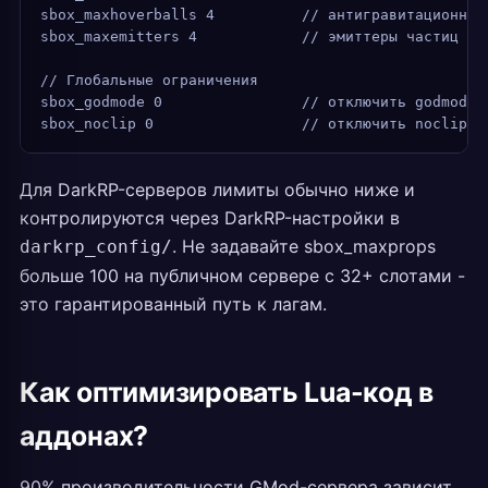
sbox_maxhoverballs 4          // антигравитационные
sbox_maxemitters 4            // эмиттеры частиц
// Глобальные ограничения
sbox_godmode 0                // отключить godmode 
sbox_noclip 0                 // отключить noclip
Для DarkRP-серверов лимиты обычно ниже и
контролируются через DarkRP-настройки в
. Не задавайте sbox_maxprops
darkrp_config/
больше 100 на публичном сервере с 32+ слотами -
это гарантированный путь к лагам.
Как оптимизировать Lua-код в
аддонах?
90% производительности GMod-сервера зависит