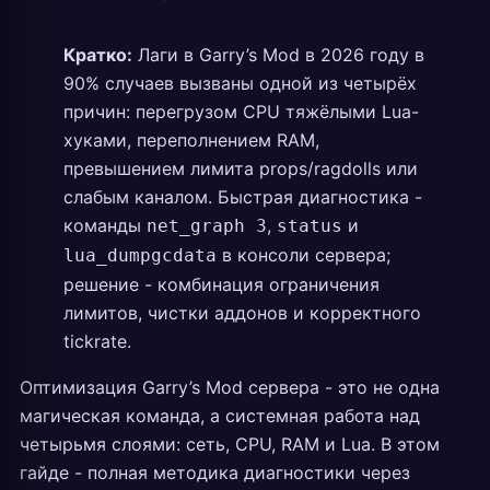
Кратко:
Лаги в Garry’s Mod в 2026 году в
90% случаев вызваны одной из четырёх
причин: перегрузом CPU тяжёлыми Lua-
хуками, переполнением RAM,
превышением лимита props/ragdolls или
слабым каналом. Быстрая диагностика -
команды
,
и
net_graph 3
status
в консоли сервера;
lua_dumpgcdata
решение - комбинация ограничения
лимитов, чистки аддонов и корректного
tickrate.
Оптимизация Garry’s Mod сервера - это не одна
магическая команда, а системная работа над
четырьмя слоями: сеть, CPU, RAM и Lua. В этом
гайде - полная методика диагностики через