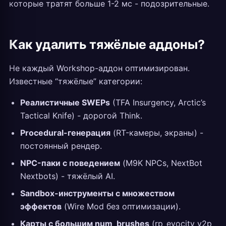
которые тратят больше 1-2 мс - подозрительные.
Как удалить тяжёлые аддоны?
Не каждый Workshop-аддон оптимизирован.
Известные “тяжёлые” категории:
Реалистичные SWEPs
(TFA Insurgency, Arctic’s
Tactical Knife) - дорогой Think.
Procedural-генерация
(RT-камеры, экраны) -
постоянный рендер.
NPC-паки с поведением
(M9K NPCs, NextBot
Nextbots) - тяжёлый AI.
Sandbox-инструменты с множеством
эффектов
(Wire Mod без оптимизации).
Карты с большим num_brushes
(rp_evocity_v2p