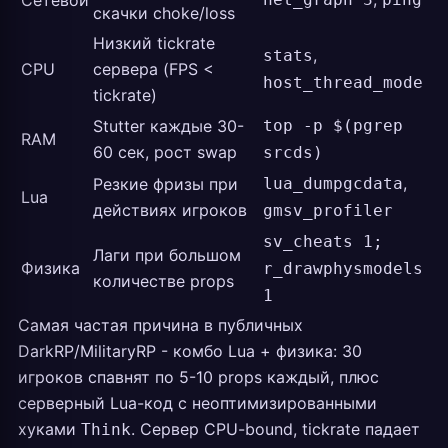
Сетевой
скачки choke/loss
Низкий tickrate
,
stats
CPU
сервера (FPS <
host_thread_mode
tickrate)
Stutter каждые 30-
top -p $(pgrep
RAM
60 сек, рост swap
srcds)
,
Резкие фризы при
lua_dumpgcdata
Lua
действиях игроков
gmsv_profiler
sv_cheats 1;
Лаги при большом
Физика
r_drawphysmodels
количестве props
1
Самая частая причина в публичных
DarkRP/MilitaryRP - комбо Lua + физика: 30
игроков спавнят по 5-10 props каждый, плюс
серверный Lua-код с неоптимизированными
хуками
. Сервер CPU-bound, tickrate падает
Think