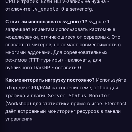
CPU и трафик. Если HLTV-запись не нужна -
отключите
в server.cfg.
tv_enable 0
Стоит ли использовать sv_pure 1?
sv_pure 1
запрещает клиентам использовать кастомные
модели/звуки, отличающиеся от серверных. Это
спасает от читеров, но ломает совместимость с
многими аддонами. Для соревновательных
режимов (TTT-турниры) - включать, для
публичного DarkRP - оставить 0.
Как мониторить нагрузку постоянно?
Используйте
для CPU/RAM на хост-системе,
для
htop
iftop
трафика и плагин
Server Status Monitor
(Workshop) для статистики прямо в игре. Pterohost
даёт встроенный мониторинг ресурсов в панели
управления.