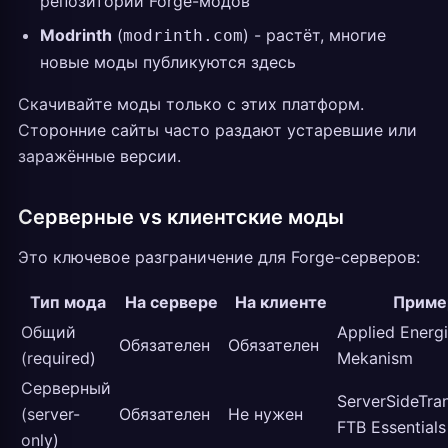
репозиторий Forge-модов
Modrinth
(
) - растёт, многие
modrinth.com
новые моды публикуются здесь
Скачивайте моды только с этих платформ.
Сторонние сайты часто раздают устаревшие или
заражённые версии.
Серверные vs клиентские моды
Это ключевое разграничение для Forge-серверов:
Тип мода
На сервере
На клиенте
Приме
Общий
Applied Energi
Обязателен
Обязателен
(required)
Mekanism
Серверный
ServerSideTran
(server-
Обязателен
Не нужен
FTB Essentials
only)