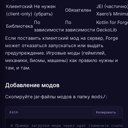
Клиентский
Не нужен
JEI (частично)
Обязателен
(client-only)
(убрать)
Xaero’s Minim
По
По
Kotlin for Forg
Библиотека
зависимости
зависимости
GeckoLib
Если поставить клиентский мод на сервер, Forge
может отказаться запускаться или выдать
предупреждение. Игровые моды (геймплей,
механики, биомы, машины) как правило нужны и
там, и там.
Добавление модов
Скопируйте jar-файлы модов в папку
:
mods/
BASH
Копировать
# Пример загрузки мода через wget (замените ссылку 