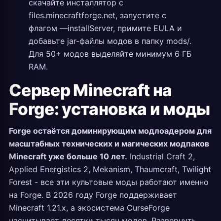
скачайте инсталлятор с
files.minecraftforge.net, запустите с
флагом —installServer, примите EULA и
добавьте jar-файлы модов в папку mods/.
Для 50+ модов выделяйте минимум 6 ГБ
RAM.
Сервер Minecraft на
Forge: установка и моды
Forge остаётся доминирующим модлоадером для
масштабных технических и магических модпаков
Minecraft уже больше 10 лет.
Industrial Craft 2,
Applied Energistics 2, Mekanism, Thaumcraft, Twilight
Forest - все эти культовые моды работают именно
на Forge. В 2026 году Forge поддерживает
Minecraft 1.21.x, а экосистема CurseForge
насчитывает десятки тысяч модов. Развернуть