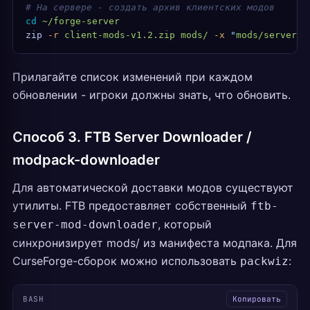
# На сервере - создать архив клиентских модов
cd
 ~/forge-server
zip
 -r
 client-mods-v1.2.zip
 mods/
 -x
 "
mods/server-o
Прилагайте список изменений при каждом
обновлении - игроки должны знать, что обновить.
Способ 3. FTB Server Downloader /
modpack-downloader
Для автоматической доставки модов существуют
утилиты. FTB предоставляет собственный
ftb-
, который
server-mod-downloader
синхронизирует mods/ из манифеста модпака. Для
CurseForge-сборок можно использовать
:
packwiz
BASH
Копировать