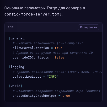
Основные параметры Forge для сервера в
:
config/forge-server.toml
TOML
Копировать
[
general
]
  # Включить возможность флинт-энд-стил
  allowPortalCreation
 =
 true
  # Приоритет загрузки мода при конфликте ID
  overrideIDConflicts
 =
 false
[
logging
]
  # Уровень детализации логов: ERROR, WARN, INFO, D
  defaultLogLevel
 =
 "
INFO
"
[
world
]
  # Отключить аварийное сохранение мира (снижает на
  enableEntityCrashHelper
 =
 true