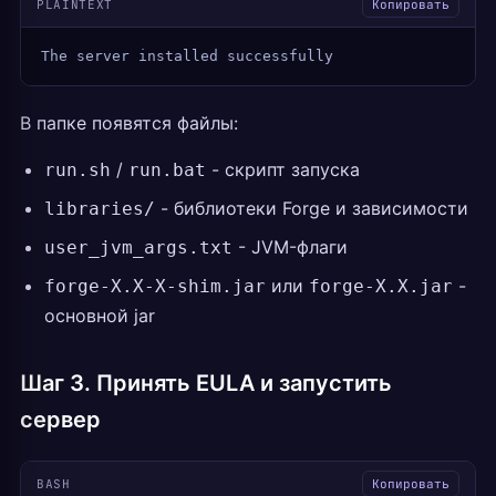
PLAINTEXT
Копировать
The server installed successfully
В папке появятся файлы:
/
- скрипт запуска
run.sh
run.bat
- библиотеки Forge и зависимости
libraries/
- JVM-флаги
user_jvm_args.txt
или
-
forge-X.X-X-shim.jar
forge-X.X.jar
основной jar
Шаг 3. Принять EULA и запустить
сервер
BASH
Копировать