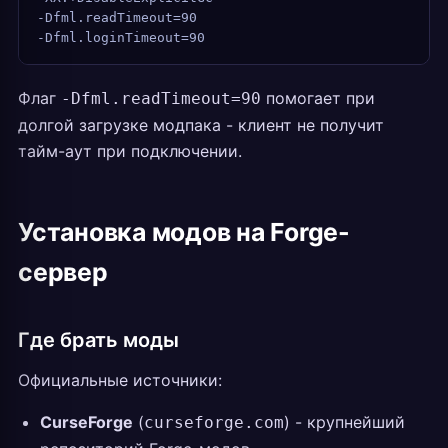
-Dfml.readTimeout=90
-Dfml.loginTimeout=90
Флаг
помогает при
-Dfml.readTimeout=90
долгой загрузке модпака - клиент не получит
тайм-аут при подключении.
Установка модов на Forge-
сервер
Где брать моды
Официальные источники:
CurseForge
(
) - крупнейший
curseforge.com