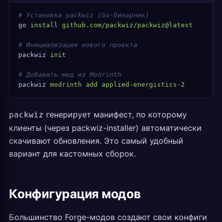
# Установка packwiz (Go-бинарник)
go
 install
 github.com/packwiz/packwiz@latest
# Инициализация нового проекта
packwiz
 init
# Добавить мод из Modrinth
packwiz
 modrinth
 add
 applied-energistics-2
генерирует манифест, по которому
packwiz
клиенты (через packwiz-installer) автоматически
скачивают обновления. Это самый удобный
вариант для кастомных сборок.
Конфигурация модов
Большинство Forge-модов создают свои конфиги