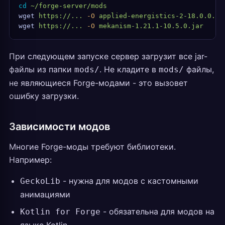
cd
 ~/forge-server/mods
wget
 https://...
 -O
 applied-energistics-2-18.0.0.ja
wget
 https://...
 -O
 mekanism-1.21.1-10.5.0.jar
При следующем запуске сервер загрузит все jar-
файлы из папки
. Не кладите в
файлы,
mods/
mods/
не являющиеся Forge-модами - это вызовет
ошибку загрузки.
Зависимости модов
Многие Forge-моды требуют библиотеки.
Например:
- нужна для модов с кастомными
GeckoLib
анимациями
- обязательна для модов на
Kotlin for Forge