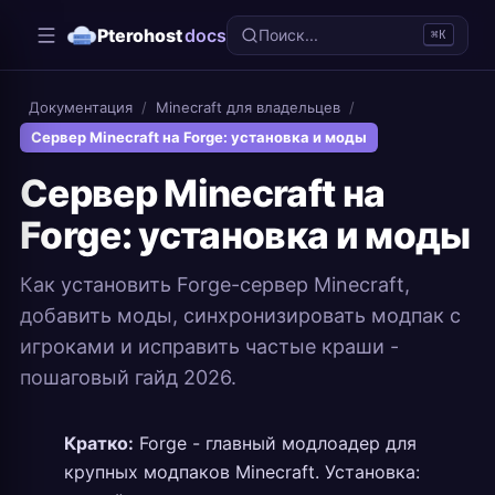
Pterohost
docs
Поиск...
⌘K
Документация
/
Minecraft для владельцев
/
Сервер Minecraft на Forge: установка и моды
Сервер Minecraft на
Forge: установка и моды
Как установить Forge-сервер Minecraft,
добавить моды, синхронизировать модпак с
игроками и исправить частые краши -
пошаговый гайд 2026.
Кратко:
Forge - главный модлоадер для
крупных модпаков Minecraft. Установка: