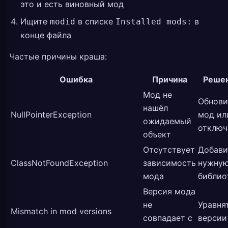
это и есть виновный мод
Ищите
в списке
в
modid
Installed mods:
конце файла
Частые причины краша:
Ошибка
Причина
Реше
Мод не
Обнови
нашёл
NullPointerException
мод ил
ожидаемый
отключ
объект
Отсутствует
Добави
ClassNotFoundException
зависимость
нужну
мода
библио
Версия мода
не
Уравня
Mismatch in mod versions
совпадает с
версии