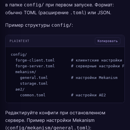
в папке
при первом запуске. Формат:
config/
обычно TOML (расширение
) или JSON.
.toml
Пример структуры
:
config/
PLAINTEXT
Копировать
config/
  forge-client.toml       # клиентские настройки Fo
  forge-server.toml       # серверные настройки For
  mekanism/
    general.toml          # настройки Mekanism
    storage.toml
  ae2/
    common.toml           # настройки AE2
Редактируйте конфиги при остановленном
сервере. Пример настройки Mekanism
(
):
config/mekanism/general.toml