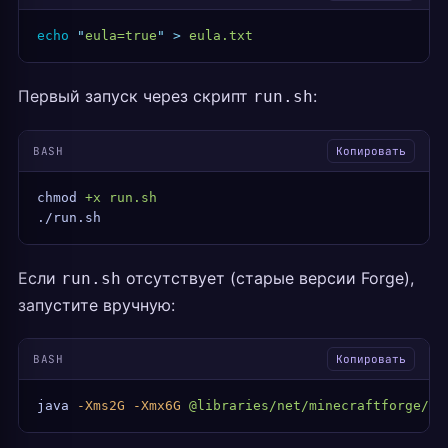
echo
 "
eula=true
"
 >
 eula.txt
Первый запуск через скрипт
:
run.sh
BASH
Копировать
chmod
 +x
 run.sh
./run.sh
Если
отсутствует (старые версии Forge),
run.sh
запустите вручную:
BASH
Копировать
java
 -Xms2G
 -Xmx6G
 @libraries/net/minecraftforge/fo