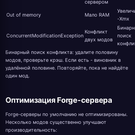
сервером
Увелич
Out of memory
Мало RAM
-Xmx
Бинар
Конфликт
ConcurrentModificationException
поиск
двух модов
конфли
Бинарный поиск конфликта: удалите половину
модов, проверьте крэш. Если есть - виновник в
удалённой половине. Повторяйте, пока не найдёте
один мод.
Оптимизация Forge-сервера
Forge-серверы по умолчанию не оптимизированы.
Несколько модов существенно улучшают
производительность: