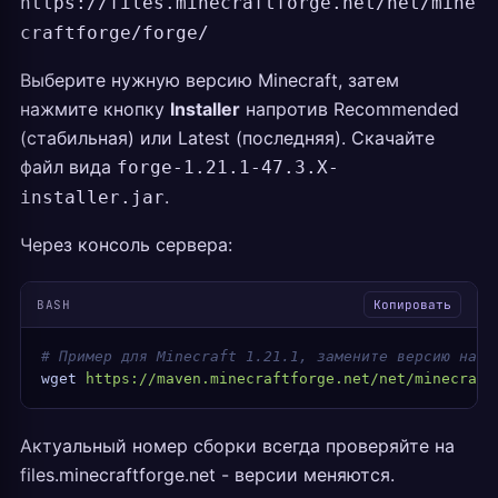
https://files.minecraftforge.net/net/mine
craftforge/forge/
Выберите нужную версию Minecraft, затем
нажмите кнопку
Installer
напротив Recommended
(стабильная) или Latest (последняя). Скачайте
файл вида
forge-1.21.1-47.3.X-
.
installer.jar
Через консоль сервера:
BASH
Копировать
# Пример для Minecraft 1.21.1, замените версию на а
wget
 https://maven.minecraftforge.net/net/minecraft
Актуальный номер сборки всегда проверяйте на
files.minecraftforge.net - версии меняются.