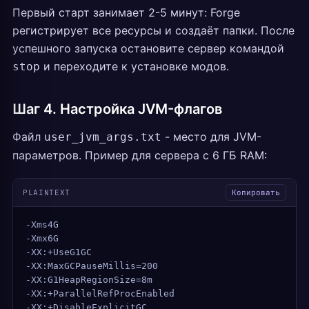
Первый старт занимает 2-5 минут: Forge
регистрирует все ресурсы и создаёт папки. После
успешного запуска остановите сервер командой
и переходите к установке модов.
stop
Шаг 4. Настройка JVM-флагов
Файл
- место для JVM-
user_jvm_args.txt
параметров. Пример для сервера с 6 ГБ RAM:
PLAINTEXT
Копировать
-Xms4G
-Xmx6G
-XX:+UseG1GC
-XX:MaxGCPauseMillis=200
-XX:G1HeapRegionSize=8m
-XX:+ParallelRefProcEnabled
-XX:+DisableExplicitGC