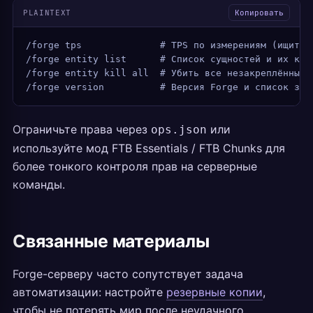
PLAINTEXT
Копировать
/forge tps              # TPS по измерениям (ищите 
/forge entity list      # Список сущностей и их кол
/forge entity kill all  # Убить все незакреплённые 
/forge version          # Версия Forge и список заг
Ограничьте права через
или
ops.json
используйте мод FTB Essentials / FTB Chunks для
более тонкого контроля прав на серверные
команды.
Связанные материалы
Forge-серверу часто сопутствует задача
автоматизации: настройте
резервные копии
,
чтобы не потерять мир после неудачного