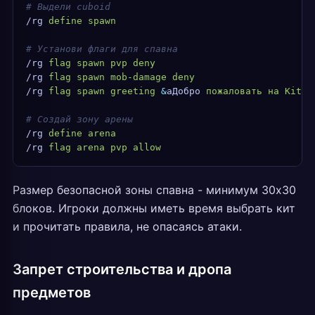
# Выдели cuboid
/rg
 define
 spawn
# Установи флаги для спавна
/rg
 flag
 spawn
 pvp
 deny
/rg
 flag
 spawn
 mob-damage
 deny
/rg
 flag
 spawn
 greeting
 &
aДобро
 пожаловать
 на
 KitPv
# Создай зону арены
/rg
 define
 arena
/rg
 flag
 arena
 pvp
 allow
Размер безопасной зоны спавна - минимум 30x30
блоков. Игроки должны иметь время выбрать кит
и прочитать правила, не опасаясь атаки.
Запрет строительства и дропа
предметов