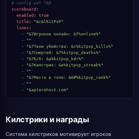
# config.yml TAB
scoreboard
:
  enabled
:
 true
  title
:
 "
&c&lKitPvP
"
  lines
:
    -
 "
&7Игроков онлайн: &f%online%
"
    -
 ""
    -
 "
&7Твои убийства: &c%kitpvp_kills%
"
    -
 "
&7Смертей: &7%kitpvp_deaths%
"
    -
 "
&7K/D: &a%kitpvp_kdr%
"
    -
 "
&7Килстрик: &e%kitpvp_streak%
"
    -
 ""
    -
 "
&7Место в топе: &6#%kitpvp_rank%
"
    -
 ""
    -
 "
&apterohost.com
"
Килстрики и награды
Система килстриков мотивирует игроков