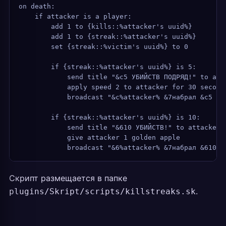
on death:
    if attacker is a player:
        add 1 to {kills::%attacker's uuid%}
        add 1 to {streak::%attacker's uuid%}
        set {streak::%victim's uuid%} to 0
        if {streak::%attacker's uuid%} is 5:
            send title "&c5 УБИЙСТВ ПОДРЯД!" to att
            apply speed 2 to attacker for 30 second
            broadcast "&c%attacker% &7набрал &c5 уб
        if {streak::%attacker's uuid%} is 10:
            send title "&610 УБИЙСТВ!" to attacker
            give attacker 1 golden apple
            broadcast "&6%attacker% &7набрал &610 у
Скрипт размещается в папке
.
plugins/Skript/scripts/killstreaks.sk