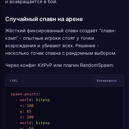
и возвращается в бой.
Случайный спавн на арене
Жёсткий фиксированный спавн создаёт “спавн-
кэмп” - опытные игроки стоят у точки
возрождения и убивают всех. Решение -
несколько точек спавна с рандомным выбором.
Через конфиг KitPvP или плагин RandomSpawn:
YAML
Копировать
spawn-points
:
  -
 world
:
 kitpvp
    x
:
 100
    y
:
 65
    z
:
 200
  -
 world
:
 kitpvp
    x
:
 -50