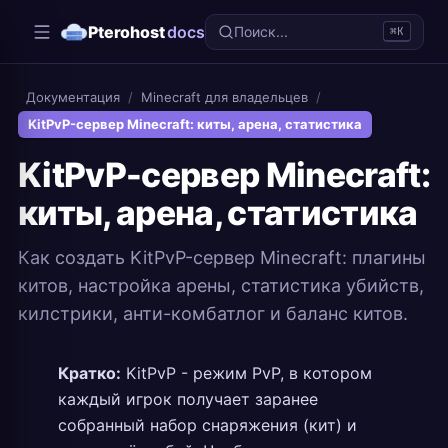
Pterohost
docs
Поиск...
⌘K
Документация
/
Minecraft для владельцев
/
KitPvP-сервер Minecraft: киты, арена, статистика
KitPvP-сервер Minecraft:
киты, арена, статистика
Как создать KitPvP-сервер Minecraft: плагины
китов, настройка арены, статистика убийств,
килстрики, анти-комбатлог и баланс китов.
Кратко:
KitPvP - режим PvP, в котором
каждый игрок получает заранее
собранный набор снаряжения (кит) и