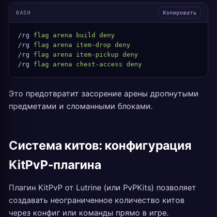
BASH
Копировать
/rg
 flag
 arena
 build
 deny
/rg
 flag
 arena
 item-drop
 deny
/rg
 flag
 arena
 item-pickup
 deny
/rg
 flag
 arena
 chest-access
 deny
Это предотвратит засорение арены дропнутыми
предметами и сломанными блоками.
Система китов: конфигурация
KitPvP-плагина
Плагин KitPvP от Lutrine (или PvPKits) позволяет
создавать неограниченное количество китов
через конфиг или команды прямо в игре.