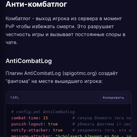
Анти-комбатлог
Комбатлог - выход игрока из сервера в момент
PvP чтобы избежать смерти. Это разрушает
честность игры и вызывает постоянные споры в
чате.
AntiCombatLog
Плагин AntiCombatLog (spigotmc.org) создаёт
“фантома” на месте вышедшего игрока:
YAML
Копировать
# config.yml AntiCombatLog
combat-time
:
 15
          # секунд боевого тега посл
punish-logout
:
 true
      # убивать фантома (= засчи
notify-attacker
:
 true
    # уведомлять того, кто ата
message-attacker
:
 "
&c%player% &7вышел из боя - засч