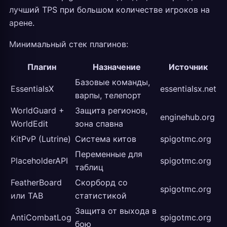
лучший TPS при большом количестве игроков на
арене.
Минимальный стек плагинов:
Плагин
Назначение
Источник
Базовые команды,
EssentialsX
essentialsx.net
варпы, телепорт
WorldGuard +
Защита регионов,
enginehub.org
WorldEdit
зона спавна
KitPvP (Lutrine)
Система китов
spigotmc.org
Переменные для
PlaceholderAPI
spigotmc.org
таблиц
FeatherBoard
Скорборд со
spigotmc.org
или TAB
статистикой
Защита от выхода в
AntiCombatLog
spigotmc.org
бою