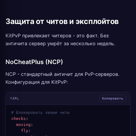
Защита от читов и эксплойтов
KitPvP привлекает читеров - это факт. Без
античита сервер умрёт за несколько недель.
NoCheatPlus (NCP)
NCP - стандартный античит для PvP-серверов.
Конфигурация для KitPvP:
YAML
Копировать
# Блокировать явные читы
checks
:
  moving
:
    fly
: