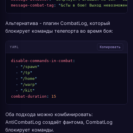
message-combat-tag
:
 "
&cТы в бою! Выход невозможен 1
Альтернатива - плагин CombatLog, который
блокирует команды телепорта во время боя:
YAML
Копировать
disable-commands-in-combat
:
  -
 "
/spawn
"
  -
 "
/tp
"
  -
 "
/home
"
  -
 "
/warp
"
  -
 "
/kit
"
combat-duration
:
 15
Оба подхода можно комбинировать:
AntiCombatLog создаёт фантома, CombatLog
блокирует команды.