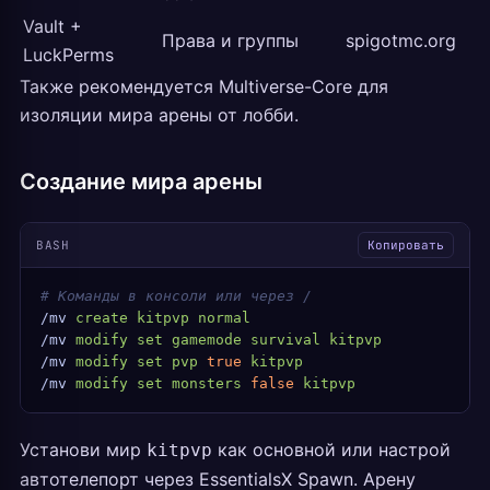
Vault +
Права и группы
spigotmc.org
LuckPerms
Также рекомендуется Multiverse-Core для
изоляции мира арены от лобби.
Создание мира арены
BASH
Копировать
# Команды в консоли или через /
/mv
 create
 kitpvp
 normal
/mv
 modify
 set
 gamemode
 survival
 kitpvp
/mv
 modify
 set
 pvp
 true
 kitpvp
/mv
 modify
 set
 monsters
 false
 kitpvp
Установи мир
как основной или настрой
kitpvp
автотелепорт через EssentialsX Spawn. Арену