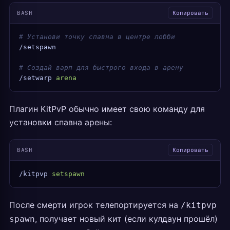
BASH
Копировать
# Установи точку спавна в центре лобби
/setspawn
# Создай варп для быстрого входа в арену
/setwarp
 arena
Плагин KitPvP обычно имеет свою команду для
установки спавна арены:
BASH
Копировать
/kitpvp
 setspawn
После смерти игрок телепортируется на
/kitpvp
, получает новый кит (если кулдаун прошёл)
spawn