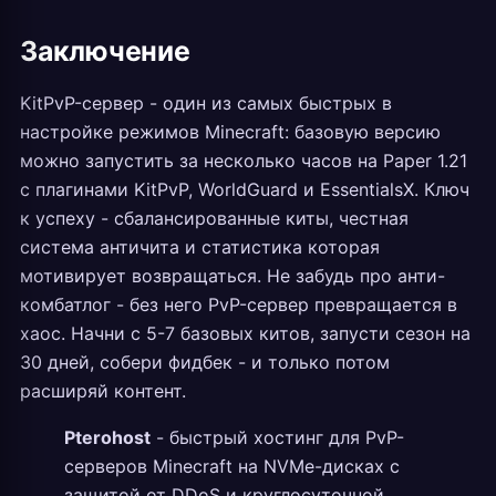
Заключение
KitPvP-сервер - один из самых быстрых в
настройке режимов Minecraft: базовую версию
можно запустить за несколько часов на Paper 1.21
с плагинами KitPvP, WorldGuard и EssentialsX. Ключ
к успеху - сбалансированные киты, честная
система античита и статистика которая
мотивирует возвращаться. Не забудь про анти-
комбатлог - без него PvP-сервер превращается в
хаос. Начни с 5-7 базовых китов, запусти сезон на
30 дней, собери фидбек - и только потом
расширяй контент.
Pterohost
- быстрый хостинг для PvP-
серверов Minecraft на NVMe-дисках с
защитой от DDoS и круглосуточной