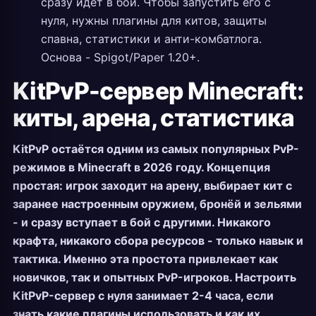
сразу идёт в бой. Чтобы запустить его с
нуля, нужны плагины для китов, защиты
спавна, статистики и анти-комбатлога.
Основа - Spigot/Paper 1.20+.
KitPvP-сервер Minecraft:
киты, арена, статистика
KitPvP остаётся одним из самых популярных PvP-
режимов в Minecraft в 2026 году. Концепция
простая: игрок заходит на арену, выбирает кит с
заранее настроенным оружием, бронёй и зельями
- и сразу вступает в бой с другими. Никакого
крафта, никакого сбора ресурсов - только навык и
тактика. Именно эта простота привлекает как
новичков, так и опытных PvP-игроков. Настроить
KitPvP-сервер с нуля занимает 2-4 часа, если
знать какие плагины использовать и как их