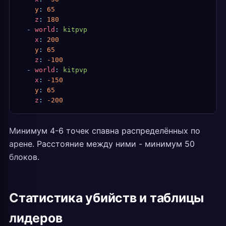
    y
:
 65
    z
:
 180
  -
 world
:
 kitpvp
    x
:
 200
    y
:
 65
    z
:
 -100
  -
 world
:
 kitpvp
    x
:
 -150
    y
:
 65
    z
:
 -200
Минимум 4-6 точек спавна распределённых по
арене. Расстояние между ними - минимум 50
блоков.
Статистика убийств и таблицы
лидеров