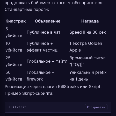
продолжать бой вместо того, чтобы прятаться.
Стандартные пороги:
Килстрик
Объявление
Награда
5
Публичное в чат
Speed II на 30 сек
убийств
10
Публичное +
1 экстра Golden
убийств
эффект частиц
Apple
25
Временный титул
Глобальное + тайтл
убийств
“[ГОД]“
50
Глобальное +
Уникальный prefix
убийств
firework
на 1 день
Реализация через плагин KillStreaks или Skript.
Пример Skript-скрипта:
PLAINTEXT
Копировать