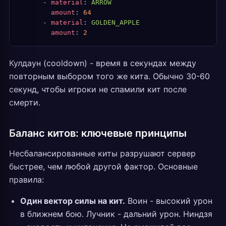
      -
 material
:
 ARROW
        amount
:
 64
      -
 material
:
 GOLDEN_APPLE
        amount
:
 2
Кулдаун (cooldown) - время в секундах между
повторным выбором того же кита. Обычно 30-60
секунд, чтобы игроки не спамили кит после
смерти.
Баланс китов: ключевые принципы
Несбалансированные киты разрушают сервер
быстрее, чем любой другой фактор. Основные
правила:
Один вектор силы на кит.
Воин - высокий урон
в ближнем бою. Лучник - дальний урон. Ниндзя