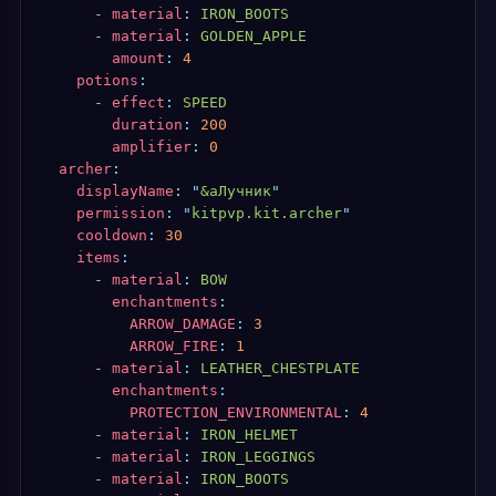
      -
 material
:
 IRON_BOOTS
      -
 material
:
 GOLDEN_APPLE
        amount
:
 4
    potions
:
      -
 effect
:
 SPEED
        duration
:
 200
        amplifier
:
 0
  archer
:
    displayName
:
 "
&aЛучник
"
    permission
:
 "
kitpvp.kit.archer
"
    cooldown
:
 30
    items
:
      -
 material
:
 BOW
        enchantments
:
          ARROW_DAMAGE
:
 3
          ARROW_FIRE
:
 1
      -
 material
:
 LEATHER_CHESTPLATE
        enchantments
:
          PROTECTION_ENVIRONMENTAL
:
 4
      -
 material
:
 IRON_HELMET
      -
 material
:
 IRON_LEGGINGS
      -
 material
:
 IRON_BOOTS