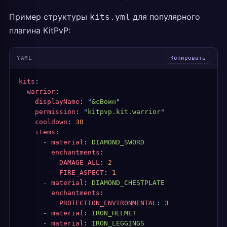
Пример структуры
для популярного
kits.yml
плагина KitPvP:
YAML
Копировать
kits
:
  warrior
:
    displayName
:
 "
&cВоин
"
    permission
:
 "
kitpvp.kit.warrior
"
    cooldown
:
 30
    items
:
      -
 material
:
 DIAMOND_SWORD
        enchantments
:
          DAMAGE_ALL
:
 2
          FIRE_ASPECT
:
 1
      -
 material
:
 DIAMOND_CHESTPLATE
        enchantments
:
          PROTECTION_ENVIRONMENTAL
:
 3
      -
 material
:
 IRON_HELMET
      -
 material
:
 IRON_LEGGINGS