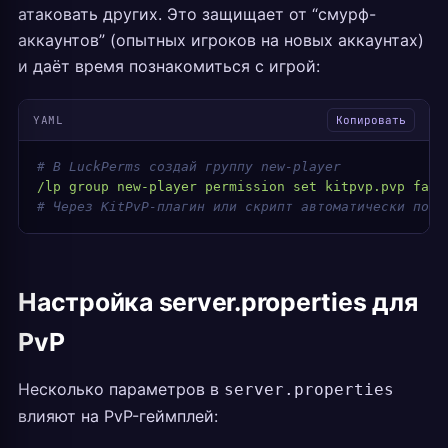
атаковать других. Это защищает от “смурф-
аккаунтов” (опытных игроков на новых аккаунтах)
и даёт время познакомиться с игрой:
YAML
Копировать
# В LuckPerms создай группу new-player
/lp group new-player permission set kitpvp.pvp fals
# Через KitPvP-плагин или скрипт автоматически повы
Настройка server.properties для
PvP
Несколько параметров в
server.properties
влияют на PvP-геймплей: