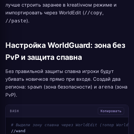
лучше строить заранее в kreativном режиме и
импортировать через WorldEdit (
,
//copy
).
//paste
Настройка WorldGuard: зона без
PvP и защита спавна
Без правильной защиты спавна игроки будут
убивать новичков прямо при входе. Создай два
региона:
(зона безопасности) и
(зона
spawn
arena
PvP).
BASH
Копировать
# Выдели зону спавна через WorldEdit (топор WorldEd
//wand