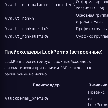
Отформатирова
%vault_eco_balance_formatted%
баланс (1K, 1M)
Основная групп
%vault_rank%
игрока в Vault
Префикс группы
%vault_rankprefix%
Суффикс группы
%vault_ranksuffix%
Плейсхолдеры LuckPerms (встроенные)
LuckPerms регистрирует свои плейсхолдеры
автоматически при наличии PAPI - отдельное
расширение не нужно:
Плейсхолдер
Значение
Префикс
%luckperms_prefix%
из
LuckPerms