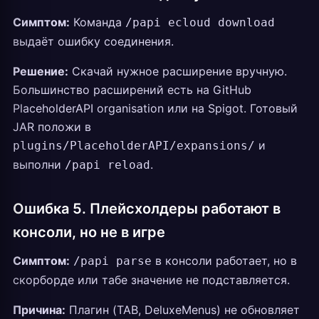
Симптом:
Команда
/papi ecloud download
выдаёт ошибку соединения.
Решение:
Скачай нужное расширение вручную.
Большинство расширений есть на GitHub
PlaceholderAPI organisation или на Spigot. Готовый
JAR положи в
и
plugins/PlaceholderAPI/expansions/
выполни
.
/papi reload
Ошибка 5. Плейсхолдеры работают в
консоли, но не в игре
Симптом:
в консоли работает, но в
/papi parse
скорборде или табе значение не подставляется.
Причина:
Плагин (TAB, DeluxeMenus) не обновляет