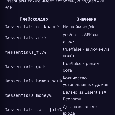
EssentialsX также имеет встроенную поддержку
PAPI:
Плейсхолдер
Значение
Никнейм из /nick
%essentials_nickname%
yes/no - в AFK ли
%essentials_afk%
игрок
true/false - включен ли
%essentials_fly%
полёт
true/false - режим
%essentials_god%
бога
Количество
%essentials_homes_set%
установленных домов
Баланс из EssentialsX
%essentials_money%
Economy
Дата последнего
%essentials_last_join%
входа