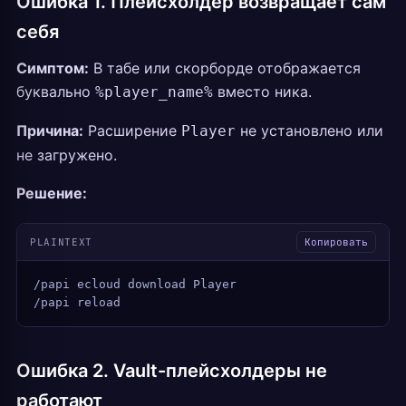
Ошибка 1. Плейсхолдер возвращает сам
себя
Симптом:
В табе или скорборде отображается
буквально
вместо ника.
%player_name%
Причина:
Расширение
не установлено или
Player
не загружено.
Решение:
PLAINTEXT
Копировать
/papi ecloud download Player
/papi reload
Ошибка 2. Vault-плейсхолдеры не
работают