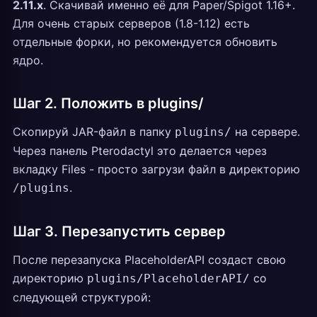
2.11.x
. Скачивай именно её для Paper/Spigot 1.16+.
Для очень старых серверов (1.8-1.12) есть
отдельные форки, но рекомендуется обновить
ядро.
Шаг 2. Положить в plugins/
Скопируй JAR-файл в папку
на сервере.
plugins/
Через панель Pterodactyl это делается через
вкладку Files - просто загрузи файл в директорию
.
/plugins
Шаг 3. Перезапустить сервер
После перезапуска PlaceholderAPI создаст свою
директорию
со
plugins/PlaceholderAPI/
следующей структурой: