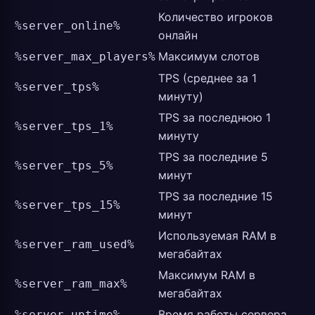
Количество игроков
%server_online%
онлайн
Максимум слотов
%server_max_players%
TPS (среднее за 1
%server_tps%
минуту)
TPS за последнюю 1
%server_tps_1%
минуту
TPS за последние 5
%server_tps_5%
минут
TPS за последние 15
%server_tps_15%
минут
Используемая RAM в
%server_ram_used%
мегабайтах
Максимум RAM в
%server_ram_max%
мегабайтах
Время работы сервера
%server_uptime%