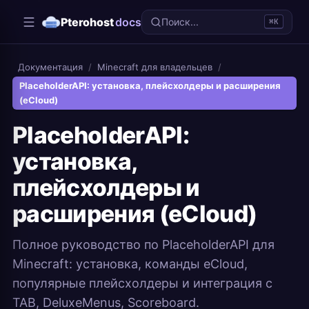
Pterohost
docs
Поиск...
⌘K
Документация
/
Minecraft для владельцев
/
PlaceholderAPI: установка, плейсхолдеры и расширения
(eCloud)
PlaceholderAPI:
установка,
плейсхолдеры и
расширения (eCloud)
Полное руководство по PlaceholderAPI для
Minecraft: установка, команды eCloud,
популярные плейсхолдеры и интеграция с
TAB, DeluxeMenus, Scoreboard.