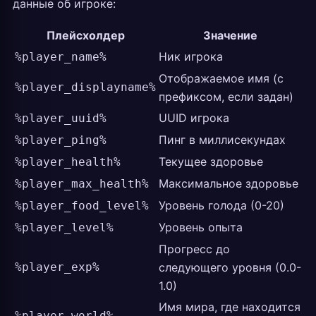
данные об игроке:
Плейсхолдер
Значение
Ник игрока
%player_name%
Отображаемое имя (с
%player_displayname%
префиксом, если задан)
UUID игрока
%player_uuid%
Пинг в миллисекундах
%player_ping%
Текущее здоровье
%player_health%
Максимальное здоровье
%player_max_health%
Уровень голода (0-20)
%player_food_level%
Уровень опыта
%player_level%
Прогресс до
%player_exp%
следующего уровня (0.0-
1.0)
Имя мира, где находится
%player_world%