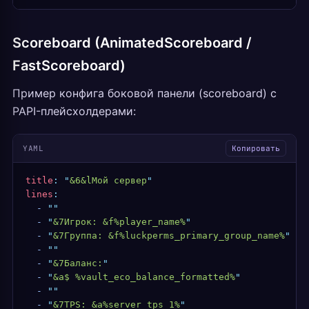
Scoreboard (AnimatedScoreboard /
FastScoreboard)
Пример конфига боковой панели (scoreboard) с
PAPI-плейсхолдерами:
YAML
Копировать
title
:
 "
&6&lМой сервер
"
lines
:
  -
 ""
  -
 "
&7Игрок: &f%player_name%
"
  -
 "
&7Группа: &f%luckperms_primary_group_name%
"
  -
 ""
  -
 "
&7Баланс:
"
  -
 "
&a$ %vault_eco_balance_formatted%
"
  -
 ""
  -
 "
&7TPS: &a%server_tps_1%
"