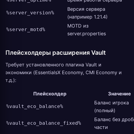
Версия сервера
%server_version%
(например 1.21.4)
MOTD из
%server_motd%
server.properties
Плейсхолдеры расширения Vault
Требует установленного плагина Vault и
экономики (EssentialsX Economy, CMI Economy и
т.д.):
Плейсхолдер
Значение
Баланс игрока
%vault_eco_balance%
(полный)
Баланс без дро
%vault_eco_balance_fixed%
части