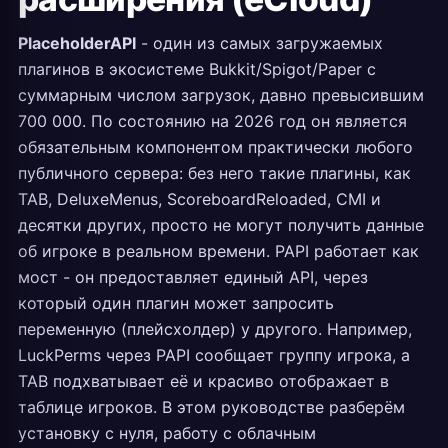
PlaceholderAPI
- один из самых загружаемых
плагинов в экосистеме Bukkit/Spigot/Paper с
суммарным числом загрузок, давно превысившим
700 000. По состоянию на 2026 год он является
обязательным компонентом практически любого
публичного сервера: без него такие плагины, как
TAB, DeluxeMenus, ScoreboardReloaded, CMI и
десятки других, просто не могут получить данные
об игроке в реальном времени. PAPI работает как
мост - он предоставляет единый API, через
который один плагин может запросить
переменную (плейсхолдер) у другого. Например,
LuckPerms через PAPI сообщает группу игрока, а
TAB подхватывает её и красиво отображает в
таблице игроков. В этом руководстве разберём
установку с нуля, работу с облачным