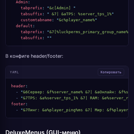
  Admin
:
    tabprefix
:
 "
&c[Admin] 
"
    tabsuffix
:
 "
 &7| &aTPS: %server_tps_1%
"
    customtabname
:
 "
&c%player_name%
"
  default
:
    tabprefix
:
 "
&7[%luckperms_primary_group_name%] 
    tabsuffix
:
 ""
В конфиге header/footer:
YAML
Копировать
header
:
  -
 "
&6Сервер: &f%server_name% &7| &aОнлайн: &f%ser
  -
 "
&7TPS: &a%server_tps_1% &7| RAM: &e%server_ram
footer
:
  -
 "
&7Пинг: &a%player_ping%ms &7| Мир: &f%player_w
DeluxeMenus (GUI-меню)