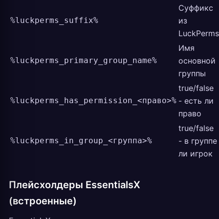
Суффикс
%luckperms_suffix%
из
LuckPerms
Имя
%luckperms_primary_group_name%
основной
группы
true/false
%luckperms_has_permission_<право>%
- есть ли
право
true/false
%luckperms_in_group_<группа>%
- в группе
ли игрок
Плейсхолдеры EssentialsX
(встроенные)