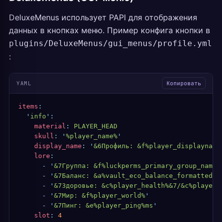
DeluxeMenus использует PAPI для отображения
данных в кнопках меню. Пример конфига кнопки в
plugins/DeluxeMenus/gui_menus/profile.yml
:
YAML
Копировать
items
:
  '
info
'
:
    material
:
 PLAYER_HEAD
    skull
:
 '
%player_name%
'
    display_name
:
 '
&6Профиль: &f%player_displayname
    lore
:
      -
 '
&7Группа: &f%luckperms_primary_group_name%
      -
 '
&7Баланс: &a%vault_eco_balance_formatted%
'
      -
 '
&7Здоровье: &c%player_health%&7/&c%player_
      -
 '
&7Мир: &f%player_world%
'
      -
 '
&7Пинг: &e%player_ping%ms
'
    slot
:
 4