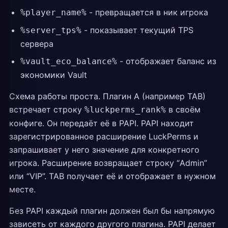
- превращается в ник игрока
%player_name%
- показывает текущий TPS
%server_tps%
сервера
- отображает баланс из
%vault_eco_balance%
экономики Vault
Схема работы проста. Плагин A (например TAB)
встречает строку
в своём
%luckperms_rank%
конфиге. Он передаёт её в PAPI. PAPI находит
зарегистрированное расширение LuckPerms и
запрашивает у него значение для конкретного
игрока. Расширение возвращает строку “Admin”
или “VIP”. TAB получает её и отображает в нужном
месте.
Без PAPI каждый плагин должен был бы напрямую
зависеть от каждого другого плагина. PAPI делает