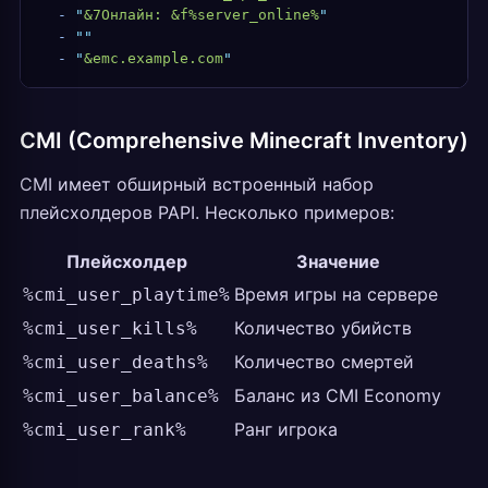
  -
 "
&7Онлайн: &f%server_online%
"
  -
 ""
  -
 "
&emc.example.com
"
CMI (Comprehensive Minecraft Inventory)
CMI имеет обширный встроенный набор
плейсхолдеров PAPI. Несколько примеров:
Плейсхолдер
Значение
Время игры на сервере
%cmi_user_playtime%
Количество убийств
%cmi_user_kills%
Количество смертей
%cmi_user_deaths%
Баланс из CMI Economy
%cmi_user_balance%
Ранг игрока
%cmi_user_rank%