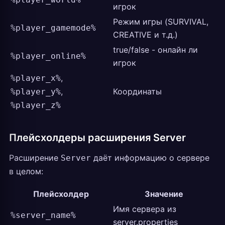
игрок
Режим игры (SURVIVAL,
%player_gamemode%
CREATIVE и т.д.)
true/false - онлайн ли
%player_online%
игрок
,
%player_x%
,
Координаты
%player_y%
%player_z%
Плейсхолдеры расширения Server
Расширение
даёт информацию о сервере
Server
в целом:
Плейсхолдер
Значение
Имя сервера из
%server_name%
server.properties