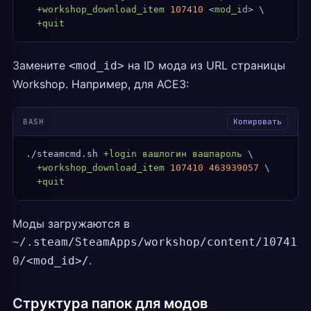
  +workshop_download_item
 107410
 <
mod_i
d
>
 \
  +quit
Замените
на ID мода из URL страницы
<mod_id>
Workshop. Например, для ACE3:
BASH
Копировать
./steamcmd.sh
 +login
 вашлогин
 вашпароль
 \
  +workshop_download_item
 107410
 463939057
 \
  +quit
Моды загружаются в
~/.steam/SteamApps/workshop/content/10741
.
0/<mod_id>/
Структура папок для модов