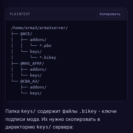
PLAINTEXT
Копировать
/home/arma3/arma3server/
├── @ACE/
│   ├── addons/
│   │   └── *.pbo
│   └── keys/
│       └── *.bikey
├── @RHS_AFRF/
│   ├── addons/
│   └── keys/
└── @CBA_A3/
    ├── addons/
    └── keys/
Папка
содержит файлы
- ключи
keys/
.bikey
подписи мода. Их нужно скопировать в
директорию
сервера:
keys/