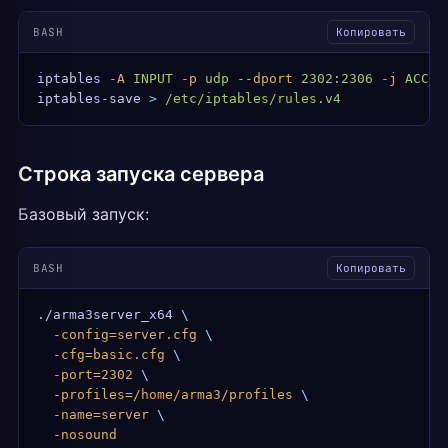
BASH
Копировать
iptables
 -A
 INPUT
 -p
 udp
 --dport
 2302:2306
 -j
 ACCEP
iptables-save
 >
 /etc/iptables/rules.v4
Строка запуска сервера
Базовый запуск:
BASH
Копировать
./arma3server_x64
 \
  -config=server.cfg
 \
  -cfg=basic.cfg
 \
  -port=2302
 \
  -profiles=/home/arma3/profiles
 \
  -name=server
 \
  -nosound