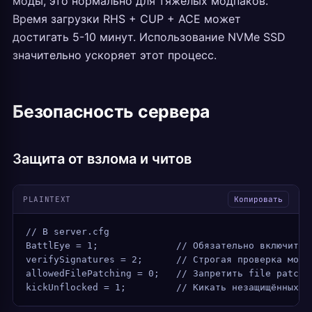
моды, это нормально для тяжёлых модпаков.
Время загрузки RHS + CUP + ACE может
достигать 5-10 минут. Использование NVMe SSD
значительно ускоряет этот процесс.
Безопасность сервера
Защита от взлома и читов
PLAINTEXT
Копировать
// В server.cfg
BattlEye = 1;              // Обязательно включить
verifySignatures = 2;      // Строгая проверка модо
allowedFilePatching = 0;   // Запретить file patchi
kickUnflocked = 1;         // Кикать незащищённых и