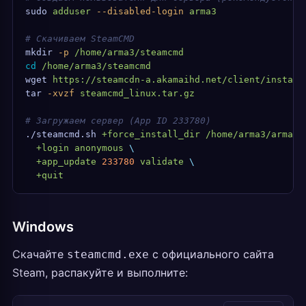
sudo
 adduser
 --disabled-login
 arma3
# Скачиваем SteamCMD
mkdir
 -p
 /home/arma3/steamcmd
cd
 /home/arma3/steamcmd
wget
 https://steamcdn-a.akamaihd.net/client/install
tar
 -xvzf
 steamcmd_linux.tar.gz
# Загружаем сервер (App ID 233780)
./steamcmd.sh
 +force_install_dir
 /home/arma3/arma3s
  +login
 anonymous
 \
  +app_update
 233780
 validate
 \
  +quit
Windows
Скачайте
с официального сайта
steamcmd.exe
Steam, распакуйте и выполните: