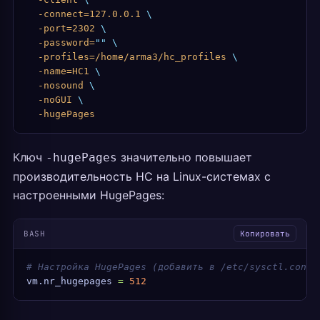
  -connect=127.0.0.1
 \
  -port=2302
 \
  -password=
""
 \
  -profiles=/home/arma3/hc_profiles
 \
  -name=HC1
 \
  -nosound
 \
  -noGUI
 \
  -hugePages
Ключ
значительно повышает
-hugePages
производительность HC на Linux-системах с
настроенными HugePages:
BASH
Копировать
# Настройка HugePages (добавить в /etc/sysctl.conf)
vm.nr_hugepages
 =
 512