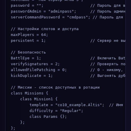
password = "";                    // Пароль для вхо
passwordAdmin = "adminpass";      // Пароль админис
serverCommandPassword = "cmdpass"; // Пароль для ко
// Настройки слотов и доступа
maxPlayers = 64;
persistent = 1;                   // Сервер не выкл
// Безопасность
BattlEye = 1;                     // Включить Battl
verifySignatures = 2;             // Проверять подп
allowedFilePatching = 0;          // 0 - никому, 1 
kickDuplicate = 1;                // Выгонять дубли
// Миссии - список доступных в ротации
class Missions {
    class Mission1 {
        template = "co10_example.Altis";  // Имя фа
        difficulty = "Regular";
        class Params {};
    };
};