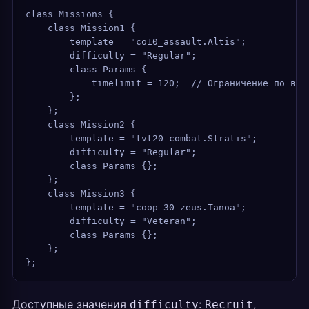
class Missions {
    class Mission1 {
        template = "co10_assault.Altis";
        difficulty = "Regular";
        class Params {
            timelimit = 120;  // Ограничение по вре
        };
    };
    class Mission2 {
        template = "tvt20_combat.Stratis";
        difficulty = "Regular";
        class Params {};
    };
    class Mission3 {
        template = "coop_30_zeus.Tanoa";
        difficulty = "Veteran";
        class Params {};
    };
};
Доступные значения
:
,
difficulty
Recruit