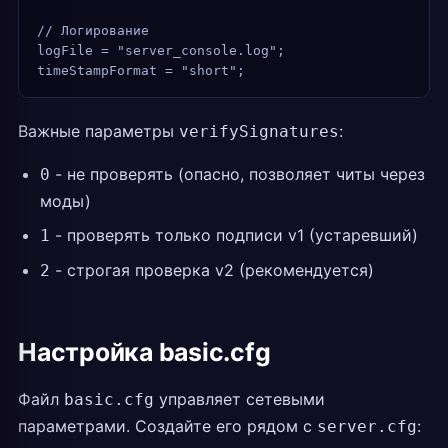
// Логирование
logFile = "server_console.log";
timeStampFormat = "short";
Важные параметры
:
verifySignatures
- не проверять (опасно, позволяет читы через
0
моды)
- проверять только подписи v1 (устаревший)
1
- строгая проверка v2 (рекомендуется)
2
Настройка basic.cfg
Файл
управляет сетевыми
basic.cfg
параметрами. Создайте его рядом с
:
server.cfg