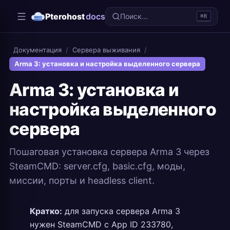
Pterohost
docs
Поиск...
⌘K
Документация
/
Сервера выживания
/
Arma 3: установка и настройка выделенного сервера
Arma 3: установка и
настройка выделенного
сервера
Пошаговая установка сервера Arma 3 через
SteamCMD: server.cfg, basic.cfg, моды,
миссии, порты и headless client.
Кратко:
для запуска сервера Arma 3
нужен SteamCMD с App ID 233780,