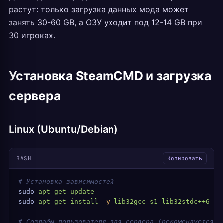
растут: только загрузка данных мода может
занять 30-60 GB, а ОЗУ уходит под 12-14 GB при
30 игроках.
Установка SteamCMD и загрузка
сервера
Linux (Ubuntu/Debian)
BASH
Копировать
# Установка зависимостей
sudo
 apt-get
 update
sudo
 apt-get
 install
 -y
 lib32gcc-s1
 lib32stdc++6
 wg
# Создаём пользователя для сервера (рекомендуется)