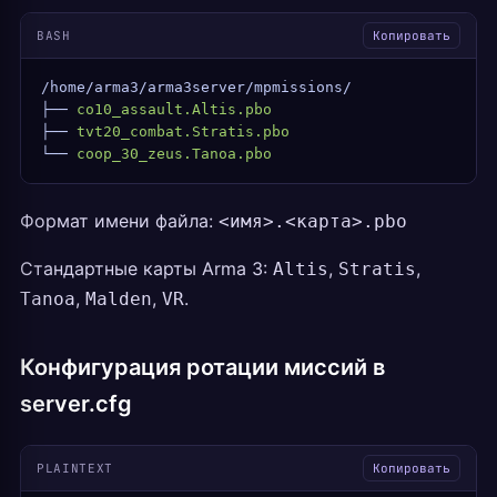
BASH
Копировать
/home/arma3/arma3server/mpmissions/
├──
 co10_assault.Altis.pbo
├──
 tvt20_combat.Stratis.pbo
└──
 coop_30_zeus.Tanoa.pbo
Формат имени файла:
<имя>.<карта>.pbo
Стандартные карты Arma 3:
,
,
Altis
Stratis
,
,
.
Tanoa
Malden
VR
Конфигурация ротации миссий в
server.cfg
PLAINTEXT
Копировать