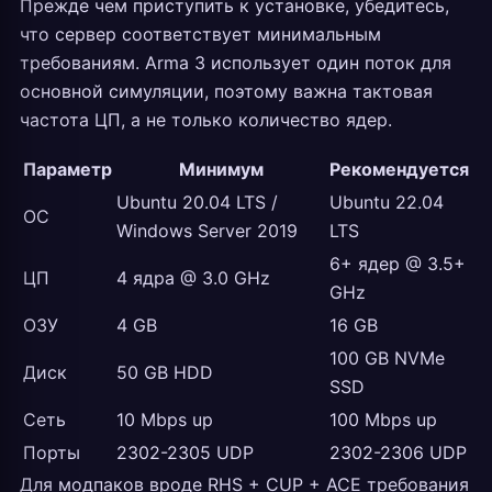
Прежде чем приступить к установке, убедитесь,
что сервер соответствует минимальным
требованиям. Arma 3 использует один поток для
основной симуляции, поэтому важна тактовая
частота ЦП, а не только количество ядер.
Параметр
Минимум
Рекомендуется
Ubuntu 20.04 LTS /
Ubuntu 22.04
ОС
Windows Server 2019
LTS
6+ ядер @ 3.5+
ЦП
4 ядра @ 3.0 GHz
GHz
ОЗУ
4 GB
16 GB
100 GB NVMe
Диск
50 GB HDD
SSD
Сеть
10 Mbps up
100 Mbps up
Порты
2302-2305 UDP
2302-2306 UDP
Для модпаков вроде RHS + CUP + ACE требования