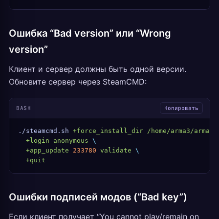
Ошибка “Bad version” или “Wrong
version”
Клиент и сервер должны быть одной версии.
Обновите сервер через SteamCMD:
BASH
Копировать
./steamcmd.sh
 +force_install_dir
 /home/arma3/arma3s
  +login
 anonymous
 \
  +app_update
 233780
 validate
 \
  +quit
Ошибки подписей модов (“Bad key”)
Если клиент получает “You cannot play/remain on