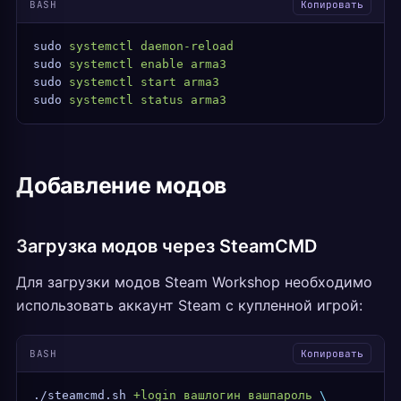
BASH
Копировать
sudo
 systemctl
 daemon-reload
sudo
 systemctl
 enable
 arma3
sudo
 systemctl
 start
 arma3
sudo
 systemctl
 status
 arma3
Добавление модов
Загрузка модов через SteamCMD
Для загрузки модов Steam Workshop необходимо
использовать аккаунт Steam с купленной игрой:
BASH
Копировать
./steamcmd.sh
 +login
 вашлогин
 вашпароль
 \