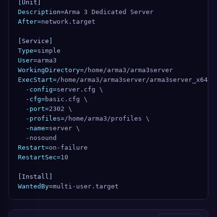
[
Unit
]
Description=
Arma 3 Dedicated Server
After=
network.target
[
Service
]
Type=
simple
User=
arma3
WorkingDirectory=
/home/arma3/arma3server
ExecStart=
/home/arma3/arma3server/arma3server_x64 \
  -
config=
server.cfg \
  -
cfg=
basic.cfg \
  -
port=
2302 \
  -
profiles=
/home/arma3/profiles \
  -
name=
server \
  -nosound
Restart=
on-failure
RestartSec=
10
[
Install
]
WantedBy=
multi-user.target