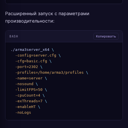
Расширенный запуск с параметрами
производительности:
BASH
Копировать
./arma3server_x64
 \
  -config=server.cfg
 \
  -cfg=basic.cfg
 \
  -port=2302
 \
  -profiles=/home/arma3/profiles
 \
  -name=server
 \
  -nosound
 \
  -limitFPS=50
 \
  -cpuCount=4
 \
  -exThreads=7
 \
  -enableHT
 \
  -noLogs