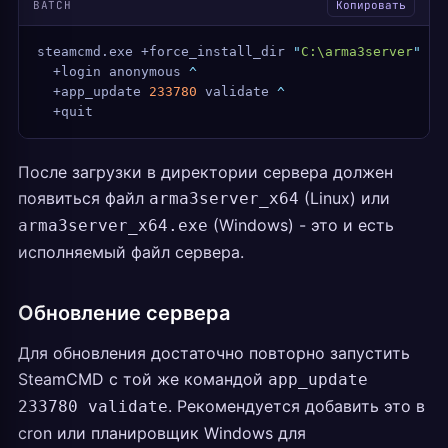
BATCH
Копировать
steamcmd.exe +force_install_dir 
"
C:\arma3server
"
 ^
  +login anonymous 
^
  +app_update 
233780
 validate 
^
  +quit
После загрузки в директории сервера должен
появиться файл
(Linux) или
arma3server_x64
(Windows) - это и есть
arma3server_x64.exe
исполняемый файл сервера.
Обновление сервера
Для обновления достаточно повторно запустить
SteamCMD с той же командой
app_update
. Рекомендуется добавить это в
233780 validate
cron или планировщик Windows для