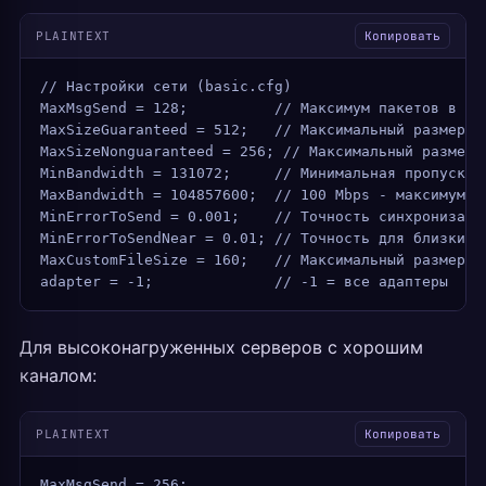
PLAINTEXT
Копировать
// Настройки сети (basic.cfg)
MaxMsgSend = 128;          // Максимум пакетов в оч
MaxSizeGuaranteed = 512;   // Максимальный размер г
MaxSizeNonguaranteed = 256; // Максимальный размер 
MinBandwidth = 131072;     // Минимальная пропускна
MaxBandwidth = 104857600;  // 100 Mbps - максимум д
MinErrorToSend = 0.001;    // Точность синхронизаци
MinErrorToSendNear = 0.01; // Точность для близких 
MaxCustomFileSize = 160;   // Максимальный размер п
adapter = -1;              // -1 = все адаптеры
Для высоконагруженных серверов с хорошим
каналом:
PLAINTEXT
Копировать
MaxMsgSend = 256;