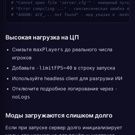
# "Cannot open file 'server.cfg'" - неверный путь к
# "Error compiling ..." - синтаксическая ошибка в .
# "ADDON: ACE_... not found" - мод указан в -mod= н
Высокая нагрузка на ЦП
Снизьте
до реального числа
maxPlayers
игроков
Добавьте
в строку запуска
-limitFPS=40
Используйте headless client для разгрузки ИИ
Отключите подробное логирование через
-
noLogs
Моды загружаются слишком долго
Если при запуске сервер долго инициализирует