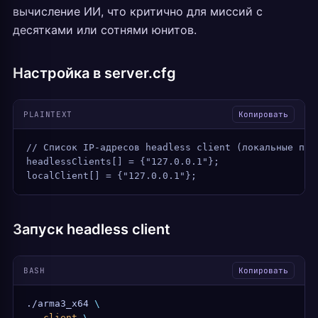
вычисление ИИ, что критично для миссий с
десятками или сотнями юнитов.
Настройка в server.cfg
PLAINTEXT
Копировать
// Список IP-адресов headless client (локальные под
headlessClients[] = {"127.0.0.1"};
localClient[] = {"127.0.0.1"};
Запуск headless client
BASH
Копировать
./arma3_x64
 \
  -client
 \