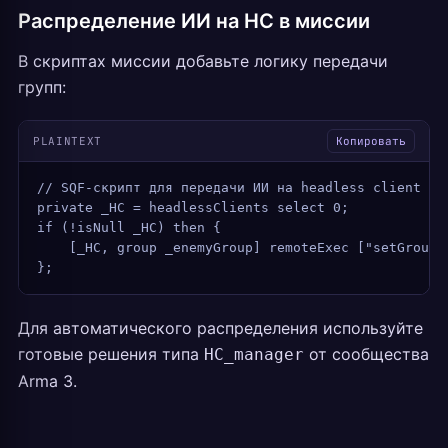
Распределение ИИ на HC в миссии
В скриптах миссии добавьте логику передачи
групп:
PLAINTEXT
Копировать
// SQF-скрипт для передачи ИИ на headless client
private _HC = headlessClients select 0;
if (!isNull _HC) then {
    [_HC, group _enemyGroup] remoteExec ["setGroupO
};
Для автоматического распределения используйте
готовые решения типа
от сообщества
HC_manager
Arma 3.