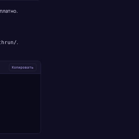
платно.
.
thrun/
Копировать