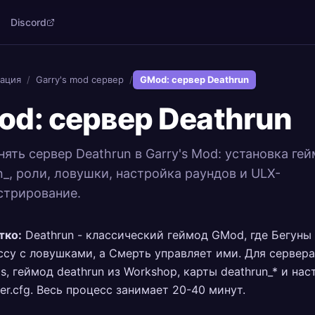
Discord
ация
/
Garry's mod сервер
/
GMod: сервер Deathrun
d: сервер Deathrun
нять сервер Deathrun в Garry's Mod: установка ге
n_, роли, ловушки, настройка раундов и ULX-
стрирование.
тко:
Deathrun - классический геймод GMod, где Бегуны
ссу с ловушками, а Смерть управляет ими. Для сервер
ds, геймод deathrun из Workshop, карты deathrun_* и на
ver.cfg. Весь процесс занимает 20-40 минут.