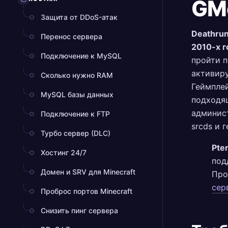
GMo
Защита от DDoS-атак
Deathrun
Перенос сервера
2010-х г
Подключение к MySQL
пройти п
активиру
Сколько нужно RAM
Геймплей
MySQL базы данных
подходящ
админист
Подключение к FTP
srcds и 
Турбо сервер (DLC)
Pte
Хостинг 24/7
под
Домен и SRV для Minecraft
Пр
сер
Проброс портов Minecraft
Снизить пинг сервера