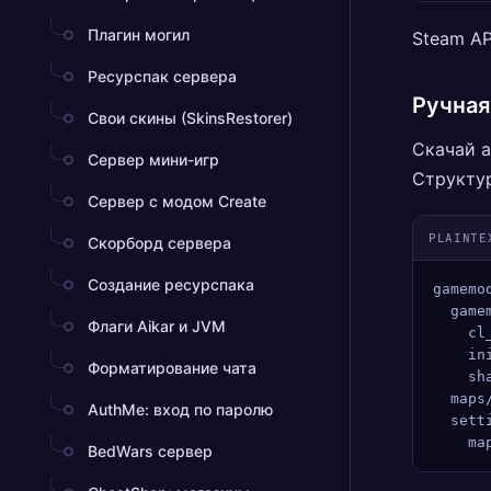
Плагин могил
Steam AP
Ресурспак сервера
Ручная
Свои скины (SkinsRestorer)
Скачай а
Сервер мини-игр
Структур
Сервер с модом Create
PLAINTE
Скорборд сервера
Создание ресурспака
gamemo
  game
Флаги Aikar и JVM
    cl
    in
Форматирование чата
    sh
  maps
AuthMe: вход по паролю
  sett
    ma
BedWars сервер