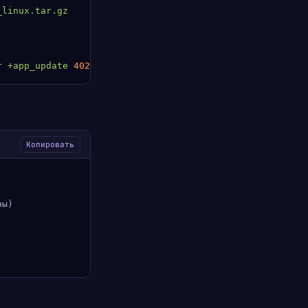
_linux.tar.gz
r
 +app_update
 4020
 validate
 +quit
Копировать
ны)