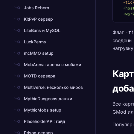
  -tic
Jobs Reborn
  +hos
  +wor
KitPvP сервер
LiteBans и MySQL
Флаг
-t
сведены 
LuckPerms
нагрузку
mcMMO setup
MobArena: арены с мобами
Карт
MOTD сервера
доба
Multiverse: несколько миров
MythicDungeons данжи
Все кар
MythicMobs setup
GMod или
PlaceholderAPI: гайд
Популяр
Prison-сервер