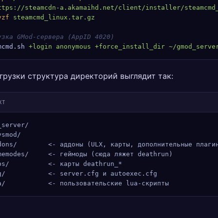
ttps://steamcdn-a.akamaihd.net/client/installer/steamcmd
vzf
 steamcmd_linux.tar.gz
узка GMod-сервера (AppID 4020)
mcmd.sh
 +login
 anonymous
 +force_install_dir
 ~/gmod_serve
грузки структура директорий выглядит так:
XT
_server/
ysmod/
dons/        <- аддоны (ULX, карты, дополнительные плаги
memodes/     <- геймоды (сюда ляжет deathrun)
ps/          <- карты deathrun_*
g/           <- server.cfg и autoexec.cfg
a/           <- пользовательские lua-скрипты