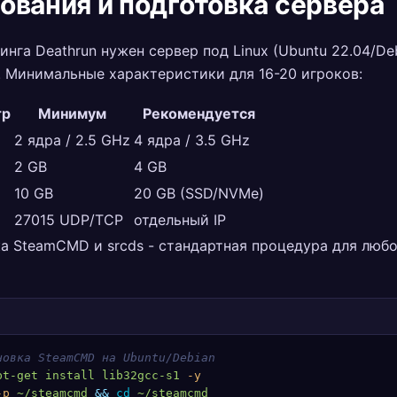
ования и подготовка сервера
инга Deathrun нужен сервер под Linux (Ubuntu 22.04/Deb
 Минимальные характеристики для 16-20 игроков:
тр
Минимум
Рекомендуется
2 ядра / 2.5 GHz
4 ядра / 3.5 GHz
2 GB
4 GB
10 GB
20 GB (SSD/NVMe)
27015 UDP/TCP
отдельный IP
а SteamCMD и srcds - стандартная процедура для люб
новка SteamCMD на Ubuntu/Debian
pt-get
 install
 lib32gcc-s1
 -y
-p
 ~/steamcmd
 &&
 cd
 ~/steamcmd