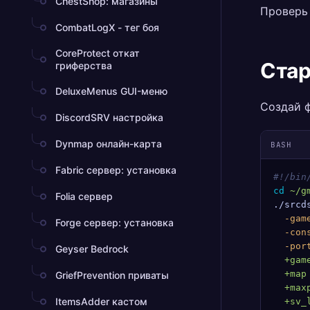
ChestShop: магазины
Проверь
CombatLogX - тег боя
CoreProtect откат
Стар
гриферства
DeluxeMenus GUI-меню
Создай 
DiscordSRV настройка
Dynmap онлайн-карта
BASH
Fabric сервер: установка
#!/bin
cd
 ~/g
Folia сервер
./srcd
  -gam
Forge сервер: установка
  -con
  -por
Geyser Bedrock
  +gam
  +map
GriefPrevention приваты
  +max
ItemsAdder кастом
  +sv_