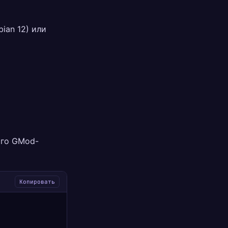
ian 12) или
ого GMod-
Копировать