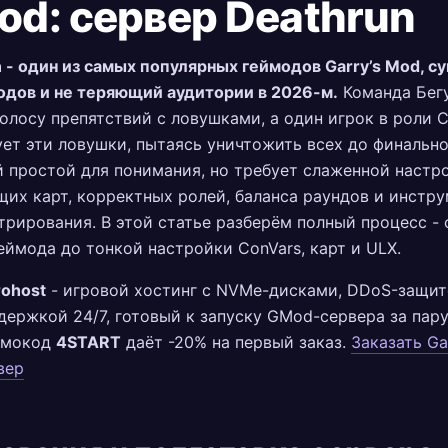
d: сервер Deathrun
 - один из самых популярных геймодов Garry’s Mod, 
одов и не теряющий аудитории в 2026-м.
Команда Бег
олосу препятствий с ловушками, а один игрок в роли 
ет эти ловушки, пытаясь уничтожить всех до финально
 простой для понимания, но требует слаженной настр
их карт, корректных ролей, баланса раундов и инстр
рирования. В этой статье разберём полный процесс - 
геймода до тонкой настройки ConVars, карт и ULX.
rohost
- игровой хостинг с NVMe-дисками, DDoS-защит
держкой 24/7, готовый к запуску GMod-сервера за пару
омокод
4START
даёт -20% на первый заказ.
Заказать Ga
вер