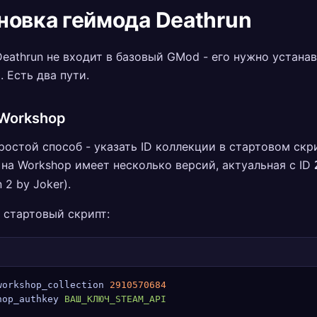
новка геймода Deathrun
eathrun не входит в базовый GMod - его нужно устана
. Есть два пути.
Workshop
остой способ - указать ID коллекции в стартовом скр
 на Workshop имеет несколько версий, актуальная с ID
 2 by Joker).
 стартовый скрипт:
workshop_collection
 2910570684
hop_authkey
 ВАШ_КЛЮЧ_STEAM_API