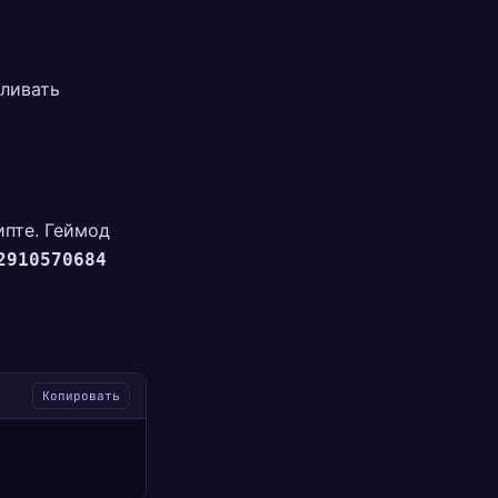
вливать
ипте. Геймод
2910570684
Копировать