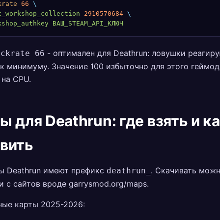
krate
 66
 \
t_workshop_collection
 2910570684
 \
kshop_authkey
 ВАШ_STEAM_API_КЛЮЧ
- оптимален для Deathrun: ловушки реагиру
ickrate 66
к минимуму. Значение 100 избыточно для этого геймод
 на CPU.
ы для Deathrun: где взять и к
вить
ты Deathrun имеют префикс
. Скачивать мож
deathrun_
 с сайтов вроде garrysmod.org/maps.
ные карты 2025-2026: