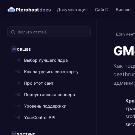
Pterohost
docs
Документация
Сайт
Биллинг
Документ
GMo
ОБЩЕЕ
Выбор лучшего ядра
Как под
Как загрузить свою карту
deathru
админи
Про этот сайт
Переустановка сервера
Кра
Уровень поддержки
тра
src
YourControl API
ser
ХОСТИНГ