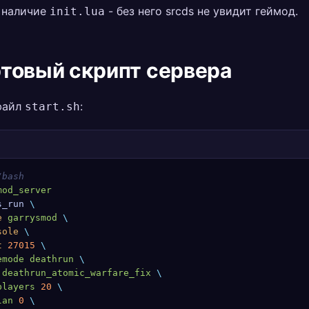
 наличие
- без него srcds не увидит геймод.
init.lua
товый скрипт сервера
файл
:
start.sh
/bash
mod_server
s_run
 \
e
 garrysmod
 \
sole
 \
t
 27015
 \
emode
 deathrun
 \
 deathrun_atomic_warfare_fix
 \
players
 20
 \
lan
 0
 \