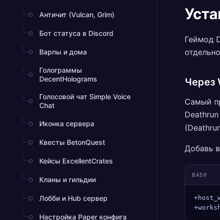
Уста
Античит (Vulcan, Grim)
Бот статуса в Discord
Геймод D
отдельно
Варпы и дома
Голограммы
DecentHolograms
Через 
Голосовой чат Simple Voice
Самый пр
Chat
Deathrun
Иконка сервера
(Deathrun
Квесты BetonQuest
Добавь в
Кейсы ExcellentCrates
BASH
Кланы и гильдии
Лобби и Hub сервер
+host_
+works
Настройка Paper конфига