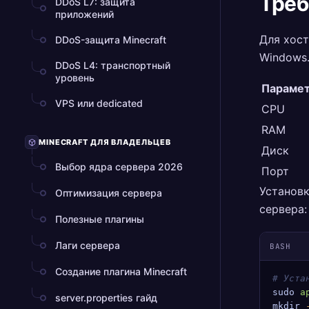
Треб
DDoS L7: защита
приложений
Для хост
DDoS-защита Minecraft
Windows.
DDoS L4: транспортный
уровень
Параме
VPS или dedicated
CPU
RAM
MINECRAFT ДЛЯ ВЛАДЕЛЬЦЕВ
Диск
Выбор ядра сервера 2026
Порт
Установк
Оптимизация сервера
сервера:
Полезные плагины
Лаги сервера
BASH
Создание плагина Minecraft
# Уста
sudo
 a
server.properties гайд
mkdir
 