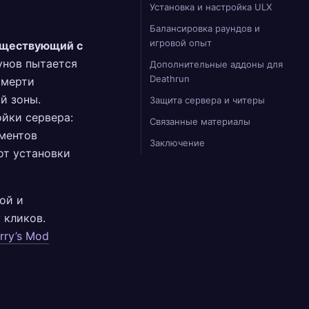
Установка и настройка ULX
Балансировка раундов и
игровой опыт
существующий с
унов пытается
Дополнительные аддоны для
Deathrun
Смерти
й зоны.
Защита сервера и читеры
ойки сервера:
Связанные материалы
ументов
Заключение
от установки
ой и
 кликов.
rry’s Mod