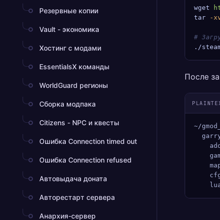
wget
 h
Резервные копии
tar
 -x
Vault - экономика
# Загр
./stea
Хостинг с модами
EssentialsX команды
После за
WorldGuard регионы
Сборка модпака
PLAINTE
Citizens - NPC и квесты
~/gmod
  garr
Ошибка Connection timed out
    ad
    ga
Ошибка Connection refused
    ma
    cf
Автовыдача доната
    lu
Авторестарт сервера
Анархия-сервер