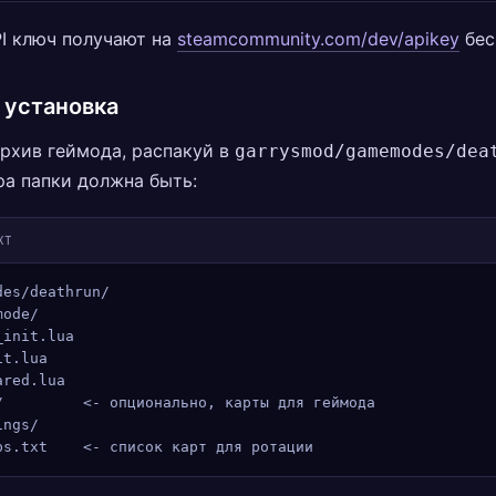
I ключ получают на
steamcommunity.com/dev/apikey
бес
 установка
рхив геймода, распакуй в
garrysmod/gamemodes/dea
а папки должна быть:
XT
des/deathrun/
mode/
_init.lua
it.lua
ared.lua
/         <- опционально, карты для геймода
ings/
ps.txt    <- список карт для ротации