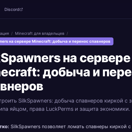
Discord
ация
/
Minecraft для владельцев
/
ners на сервере Minecraft: добыча и перенос спавнеров
kSpawners на сервере
ecraft: добыча и пер
авнеров
троить SilkSpawners: добыча спавнеров киркой с 
ипа яйцом, права LuckPerms и защита экономики.
тко:
SilkSpawners позволяет ломать спавнеры киркой с 