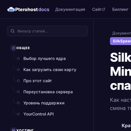
Pterohost
docs
Документация
Сайт
Биллинг
Документ
SilkSpaw
ОБЩЕЕ
Sil
Выбор лучшего ядра
Min
Как загрузить свою карту
сп
Про этот сайт
Переустановка сервера
Как нас
Уровень поддержки
смена т
YourControl API
Кра
ХОСТИНГ