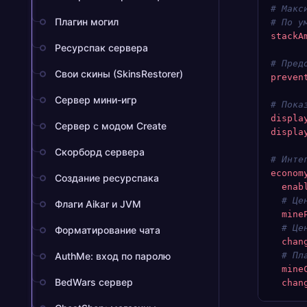
# Макс
Плагин могил
# По у
stackA
Ресурспак сервера
# Пред
Свои скины (SkinsRestorer)
preven
Сервер мини-игр
# Пока
displa
Сервер с модом Create
displa
Скорборд сервера
# Инте
econom
Создание ресурспака
  enab
  # Це
Флаги Aikar и JVM
  mine
  # Це
Форматирование чата
  chan
AuthMe: вход по паролю
  # Пл
  mine
BedWars сервер
  chan