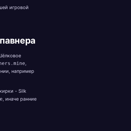
шей игровой
спавнера
Шёлковое
,
ners.mine
ании, например
ирки - Silk
, иначе ранние
e