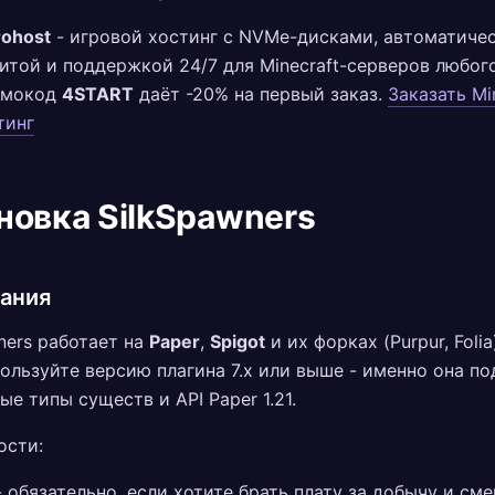
rohost
- игровой хостинг с NVMe-дисками, автоматиче
итой и поддержкой 24/7 для Minecraft-серверов любог
омокод
4START
даёт -20% на первый заказ.
Заказать Mi
тинг
новка SilkSpawners
ания
ners работает на
Paper
,
Spigot
и их форках (Purpur, Folia
спользуйте версию плагина 7.x или выше - именно она 
ые типы существ и API Paper 1.21.
ости:
 обязательно, если хотите брать плату за добычу и сме