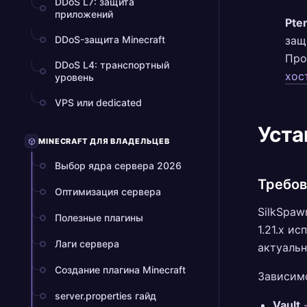
DDoS L7: защита
приложений
Pte
DDoS-защита Minecraft
защ
Пр
DDoS L4: транспортный
хос
уровень
VPS или dedicated
Уста
MINECRAFT ДЛЯ ВЛАДЕЛЬЦЕВ
Выбор ядра сервера 2026
Требов
Оптимизация сервера
SilkSpaw
Полезные плагины
1.21.x и
Лаги сервера
актуальн
Создание плагина Minecraft
Зависим
server.properties гайд
Vault
-