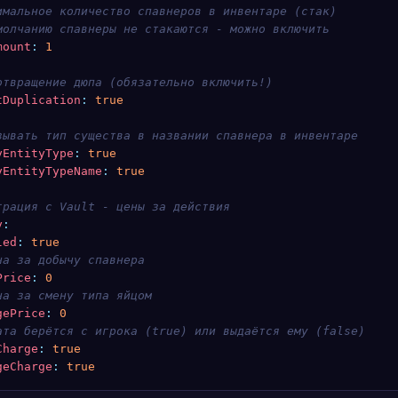
имальное количество спавнеров в инвентаре (стак)
молчанию спавнеры не стакаются - можно включить
mount
:
 1
отвращение дюпа (обязательно включить!)
tDuplication
:
 true
зывать тип существа в названии спавнера в инвентаре
yEntityType
:
 true
yEntityTypeName
:
 true
грация с Vault - цены за действия
y
:
led
:
 true
на за добычу спавнера
Price
:
 0
на за смену типа яйцом
gePrice
:
 0
ата берётся с игрока (true) или выдаётся ему (false)
Charge
:
 true
geCharge
:
 true