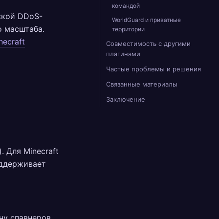
командой
ской DDoS-
WorldGuard и приватные
о масштаба.
территории
necraft
Совместимость с другими
плагинами
Частые проблемы и решения
Связанные материалы
Заключение
). Для Minecraft
поддерживает
ну спавнеров.