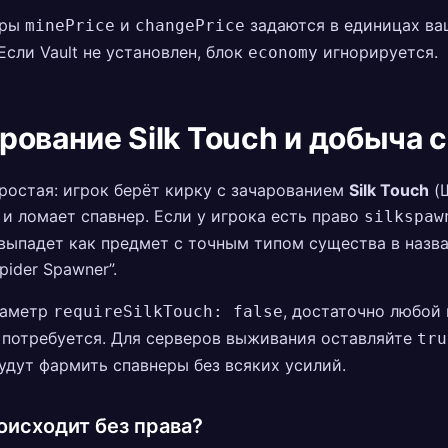
тры
и
задаются в единицах ва
minePrice
changePrice
Если Vault не установлен, блок
игнорируется.
economy
рование Silk Touch и добыча 
ростая: игрок берёт кирку с зачарованием
Silk Touch
(
 и ломает спавнер. Если у игрока есть право
silkspaw
выпадет как предмет с точным типом существа в назв
pider Spawner”.
раметр
, достаточно любой к
requireSilkTouch: false
 потребуется. Для серверов выживания оставляйте
tru
удут фармить спавнеры без всяких усилий.
оисходит без права?