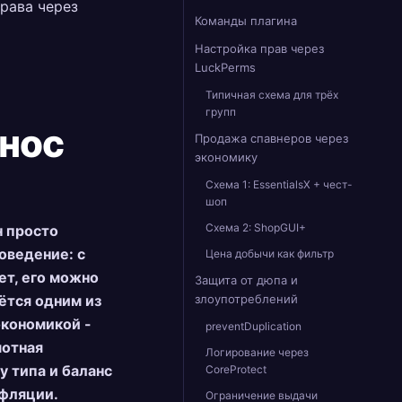
права через
Команды плагина
т
Настройка прав через
LuckPerms
Типичная схема для трёх
групп
енос
Продажа спавнеров через
экономику
Схема 1: EssentialsX + чест-
шоп
Схема 2: ShopGUI+
н просто
оведение: с
Цена добычи как фильтр
ет, его можно
Защита от дюпа и
аётся одним из
злоупотреблений
экономикой -
preventDuplication
мотная
Логирование через
у типа и баланс
CoreProtect
нфляции.
Ограничение выдачи