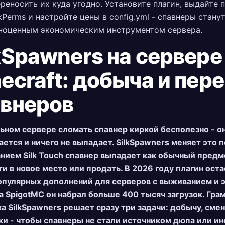
ереносить их куда угодно. Установите плагин, выдайте 
kPerms и настройте цены в config.yml - спавнеры стану
ноценным экономическим инструментом сервера.
kSpawners на сервере
ecraft: добыча и пер
авнеров
ьном сервере сломать спавнер киркой бесполезно - о
ется и ничего не выпадает. SilkSpawners меняет это п
нием Silk Touch спавнер выпадает как обычный предм
и в новое место или продать. В 2026 году плагин ост
опулярных дополнений для серверов с выживанием и 
а SpigotMC он набрал больше 400 тысяч загрузок. Гра
а SilkSpawners решает сразу три задачи: добычу, смен
и - чтобы спавнеры не стали источником дюпа или и