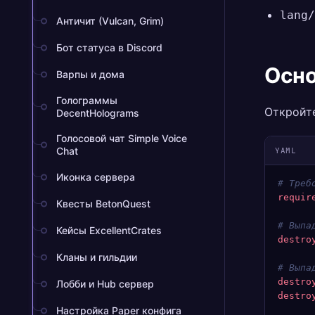
lang/
Античит (Vulcan, Grim)
Бот статуса в Discord
Осно
Варпы и дома
Голограммы
Откройт
DecentHolograms
Голосовой чат Simple Voice
Chat
YAML
Иконка сервера
# Треб
requir
Квесты BetonQuest
# Выпа
Кейсы ExcellentCrates
destro
Кланы и гильдии
# Выпа
destro
Лобби и Hub сервер
destro
Настройка Paper конфига