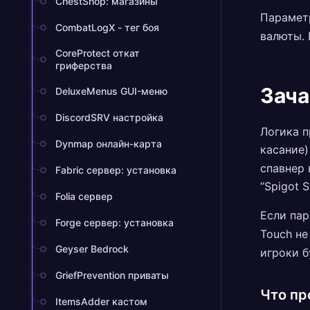
ChestShop: магазины
Параме
CombatLogX - тег боя
валюты. 
CoreProtect откат
гриферства
Зача
DeluxeMenus GUI-меню
DiscordSRV настройка
Логика п
Dynmap онлайн-карта
касание)
спавнер 
Fabric сервер: установка
“Spigot S
Folia сервер
Если па
Forge сервер: установка
Touch не
Geyser Bedrock
игроки б
GriefPrevention приваты
Что пр
ItemsAdder кастом