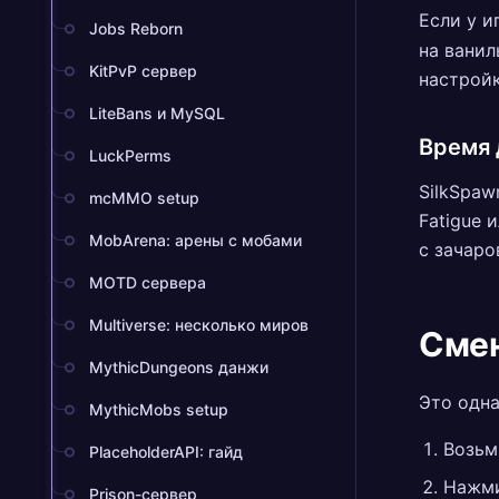
Если у и
Jobs Reborn
на ванил
KitPvP сервер
настройк
LiteBans и MySQL
Время
LuckPerms
SilkSpaw
mcMMO setup
Fatigue 
MobArena: арены с мобами
с зачаро
MOTD сервера
Multiverse: несколько миров
Смен
MythicDungeons данжи
Это одна
MythicMobs setup
Возьм
PlaceholderAPI: гайд
Нажм
Prison-сервер