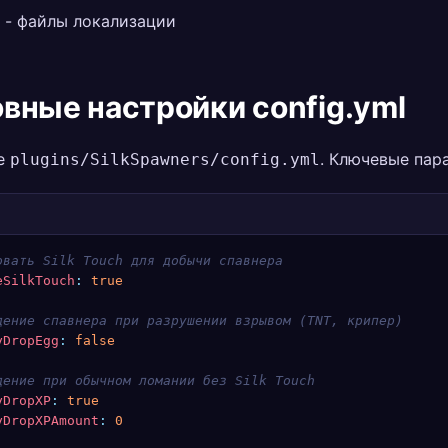
- файлы локализации
вные настройки config.yml
е
. Ключевые пар
plugins/SilkSpawners/config.yml
овать Silk Touch для добычи спавнера
eSilkTouch
:
 true
дение спавнера при разрушении взрывом (TNT, крипер)
yDropEgg
:
 false
дение при обычном ломании без Silk Touch
yDropXP
:
 true
yDropXPAmount
:
 0