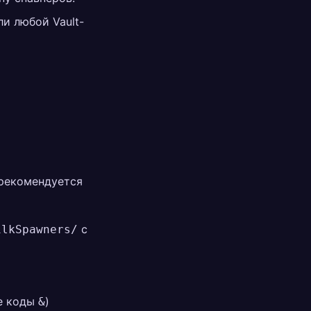
ли любой Vault-
рекомендуется
с
ilkSpawners/
е коды
)
&