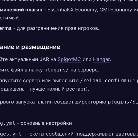
мический плагин
- EssentialsX Economy, CMI Economy и
стимый.
erms
- для разграничения прав игроков.
ание и размещение
йте актуальный JAR на
SpigotMC
или
Hangar
.
ите файл в папку
на сервере.
plugins/
апустите сервер или выполните
(не 
/reload confirm
родакшена - лучше полный рестарт).
рвого запуска плагин создаст директорию
plugins/S
:
- основные настройки
g.yml
- тексты сообщений (поддерживают цветовы
ges.yml