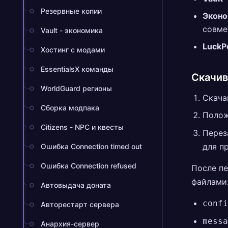
Резервные копии
Эконо
совме
Vault - экономика
LuckP
Хостинг с модами
EssentialsX команды
Скачив
WorldGuard регионы
Скача
Сборка модпака
Полож
Citizens - NPC и квесты
Перез
для п
Ошибка Connection timed out
Ошибка Connection refused
После пе
файлами
Автовыдача доната
confi
Авторестарт сервера
messa
Анархия-сервер