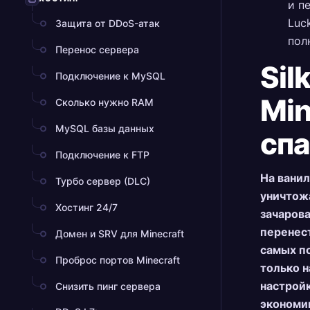
и п
Luc
Защита от DDoS-атак
пол
Перенос сервера
Sil
Подключение к MySQL
Min
Сколько нужно RAM
MySQL базы данных
сп
Подключение к FTP
На ванил
Турбо сервер (DLC)
уничтожа
Хостинг 24/7
зачарова
перенест
Домен и SRV для Minecraft
самых п
Проброс портов Minecraft
только н
настройк
Снизить пинг сервера
экономик