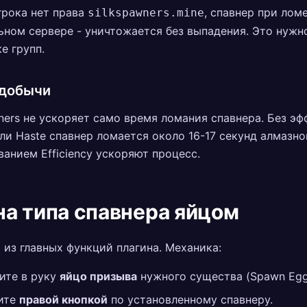
грока нет права
, спавнер при лом
silkspawners.mine
ьном сервере - уничтожается без выпадения. Это нужн
е групп.
 добычи
ners не ускоряет само время ломания спавнера. Без эф
или Haste спавнер ломается около 16-17 секунд алмазн
ванием Efficiency ускоряют процесс.
а типа спавнера яйцом
 из главных функций плагина. Механика:
ите в руку
яйцо призыва
нужного существа (Spawn Egg
ите
правой кнопкой
по установленному спавнеру.