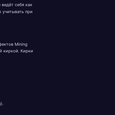
е ведёт себя как
о учитывать при
фектов Mining
ой киркой. Кирки
).