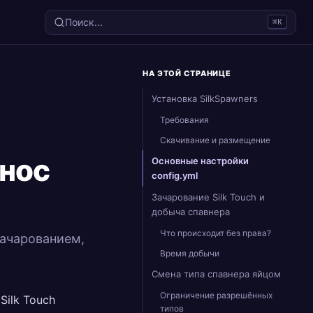
Поиск...
⌘K
НА ЭТОЙ СТРАНИЦЕ
Установка SilkSpawners
Требования
Скачивание и размещение
енос
Основные настройки
config.yml
Зачарование Silk Touch и
добыча спавнера
Что происходит без права?
зачарованием,
Время добычи
Смена типа спавнера яйцом
Ограничение разрешённых
Silk Touch
типов