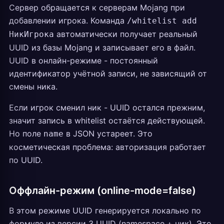
Сервер обращается к серверам Mojang при
добавлении игрока. Команда
/whitelist add
автоматически получает реальный
НикИгрока
UUID из базы Mojang и записывает его в файл.
UUID в онлайн-режиме - постоянный
идентификатор учётной записи, не зависящий от
смены ника.
Если игрок сменил ник - UUID остался прежним,
значит запись в whitelist остаётся действующей.
Но поле
в JSON устареет. Это
name
косметическая проблема: авторизация работает
по UUID.
Оффлайн-режим (online-mode=false)
В этом режиме UUID генерируется локально по
формуле из версии 3 UUID (namespace + ник). Это