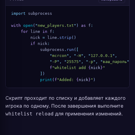
import
 subprocess
with
 open
(
"
new_players.txt
"
)
 as
 f
:
    for
 line 
in
 f
:
        nick 
=
 line
.
strip
()
        if
 nick
:
            subprocess
.
run
(
[
                "
mcrcon
"
,
 "
-H
"
,
 "
127.0.0.1
"
,
                "
-P
"
,
 "
25575
"
,
 "
-p
"
,
 "
ваш_пароль
"
,
                f
"whitelist add 
{
nick
}
"
            ]
)
            print
(
f
"Added: 
{
nick
}
"
)
Скрипт проходит по списку и добавляет каждого
игрока по одному. После завершения выполните
для применения изменений.
whitelist reload