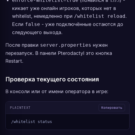
(появился в 1.17.1) -
enforce-whitelist=true
кикает уже онлайн игроков, которых нет в
whitelist, немедленно при
.
/whitelist reload
Если
- уже подключённые остаются до
false
следующего выхода.
После правки
нужен
server.properties
перезапуск. В панели Pterodactyl это кнопка
Restart.
Проверка текущего состояния
В консоли или от имени оператора в игре:
PLAINTEXT
Копировать
/whitelist status