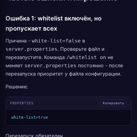
Ошибка 1: whitelist включён, но
пропускает всех
Причина -
в
white-list=false
. Проверьте файл и
server.properties
перезапустите. Команда
не
/whitelist on
меняет
постоянно - после
server.properties
перезапуска приоритет у файла конфигурации.
Решение:
PROPERTIES
Копировать
white-list=
true
Перезапуск обязателен.