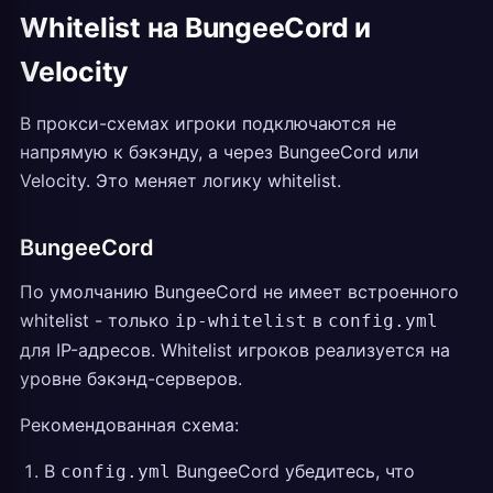
Whitelist на BungeeCord и
Velocity
В прокси-схемах игроки подключаются не
напрямую к бэкэнду, а через BungeeCord или
Velocity. Это меняет логику whitelist.
BungeeCord
По умолчанию BungeeCord не имеет встроенного
whitelist - только
в
ip-whitelist
config.yml
для IP-адресов. Whitelist игроков реализуется на
уровне бэкэнд-серверов.
Рекомендованная схема:
В
BungeeCord убедитесь, что
config.yml