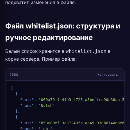
подхватит изменения в файле.
Файл whitelist.json: структура и
ручное редактирование
Белый список хранится в
в
whitelist.json
корне сервера. Пример файла:
JSON
Копировать
[
  {
    "
uuid
"
:
 "
069a79f4-44e9-4726-a5be-fca90e38aaf5
"
,
    "
name
"
:
 "
Notch
"
  }
,
  {
    "
uuid
"
:
 "
853c80ef-3c37-49fd-aa49-938b674adae6
"
,
    "
name
"
:
 "
jeb_
"