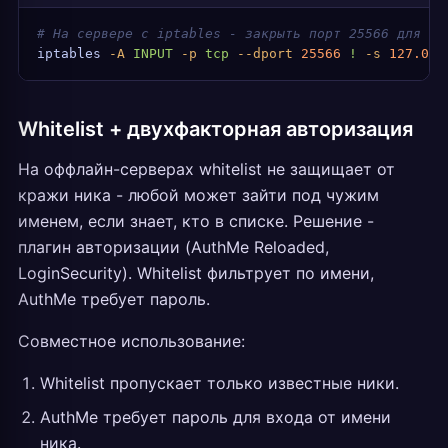
# На сервере с iptables - закрыть порт 25566 для вс
iptables
 -A
 INPUT
 -p
 tcp
 --dport
 25566
 !
 -s
 127.0.0
Whitelist + двухфакторная авторизация
На оффлайн-серверах whitelist не защищает от
кражи ника - любой может зайти под чужим
именем, если знает, кто в списке. Решение -
плагин авторизации (AuthMe Reloaded,
LoginSecurity). Whitelist фильтрует по имени,
AuthMe требует пароль.
Совместное использование:
Whitelist пропускает только известные ники.
AuthMe требует пароль для входа от имени
ника.