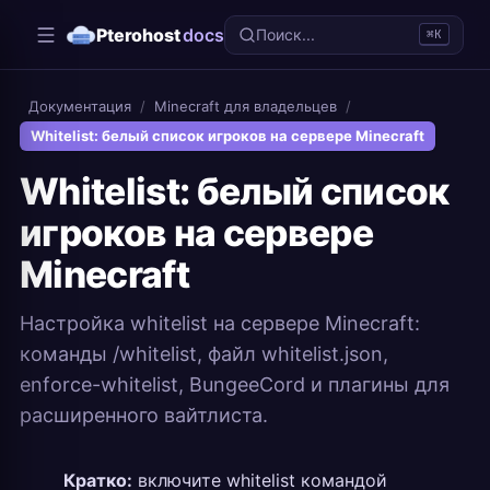
Pterohost
docs
Поиск...
⌘K
Документация
/
Minecraft для владельцев
/
Whitelist: белый список игроков на сервере Minecraft
Whitelist: белый список
игроков на сервере
Minecraft
Настройка whitelist на сервере Minecraft:
команды /whitelist, файл whitelist.json,
enforce-whitelist, BungeeCord и плагины для
расширенного вайтлиста.
Кратко:
включите whitelist командой