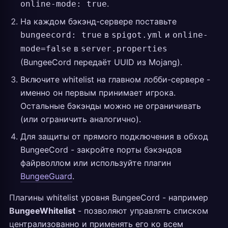
.
online-mode: true
На каждом бэкэнд-сервере поставьте
в
и
bungeecord: true
spigot.yml
online-
в
mode=false
server.properties
(BungeeCord передаёт UUID из Mojang).
Включите whitelist на главном лобби-сервере -
именно он первым принимает игрока.
Остальные бэкэнды можно не ограничивать
(или ограничить аналогично).
Для защиты от прямого подключения в обход
BungeeCord - закройте порты бэкэндов
файрволлом или используйте плагин
BungeeGuard
.
Плагины whitelist уровня BungeeCord - например
BungeeWhitelist
- позволяют управлять списком
централизованно и применять его ко всем