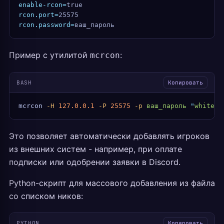
enable-rcon=
true
rcon.port=
25575
rcon.password=
ваш_пароль
Пример с утилитой
:
mcrcon
BASH
Копировать
mcrcon
 -H
 127.0.0.1
 -P
 25575
 -p
 ваш_пароль
 "
whiteli
Это позволяет автоматически добавлять игроков
из внешних систем - например, при оплате
подписки или одобрении заявки в Discord.
Python-скрипт для массового добавления из файла
со списком ников:
PYTHON
Копировать