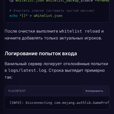
cp
 whitelist.json
 whitelist_backup_
$(
date
 +%Y%m%d
)
.
# Очистить список (оставить пустой массив)
echo
 "
[]
"
 >
 whitelist.json
После очистки выполните
и
whitelist reload
начните добавлять только актуальных игроков.
Логирование попыток входа
Ванильный сервер логирует отклонённые попытки
в
. Строка выглядит примерно
logs/latest.log
так:
PLAINTEXT
Копировать
[INFO]: Disconnecting com.mojang.authlib.GameProfil