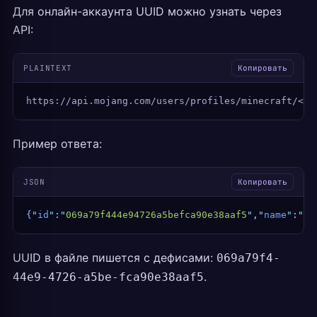
Для онлайн-аккаунта UUID можно узнать через
API:
PLAINTEXT
Копировать
https://api.mojang.com/users/profiles/minecraft/<Ни
Пример ответа:
JSON
Копировать
{
"
id
"
:
"
069a79f444e94726a5befca90e38aaf5
"
,
"
name
"
:
"
No
UUID в файле пишется с дефисами:
069a79f4-
.
44e9-4726-a5be-fca90e38aaf5