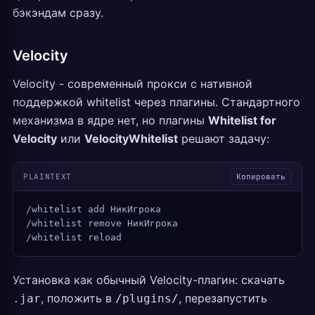
бэкэндам сразу.
Velocity
Velocity - современный прокси с нативной
поддержкой whitelist через плагины. Стандартного
механизма в ядре нет, но плагины
Whitelist for
Velocity
или
VelocityWhitelist
решают задачу:
PLAINTEXT
Копировать
/whitelist add НикИгрока
/whitelist remove НикИгрока
/whitelist reload
Установка как обычный Velocity-плагин: скачать
, положить в
, перезапустить
.jar
/plugins/