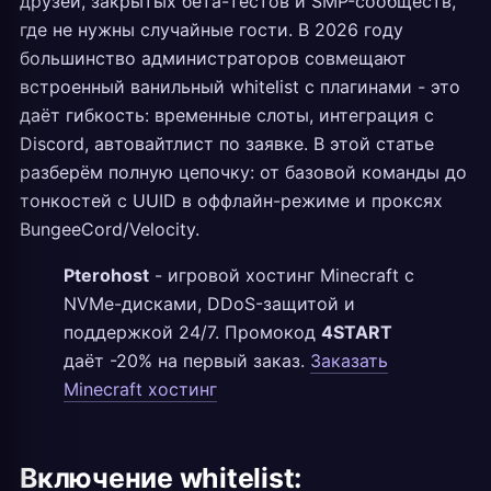
друзей, закрытых бета-тестов и SMP-сообществ,
где не нужны случайные гости. В 2026 году
большинство администраторов совмещают
встроенный ванильный whitelist с плагинами - это
даёт гибкость: временные слоты, интеграция с
Discord, автовайтлист по заявке. В этой статье
разберём полную цепочку: от базовой команды до
тонкостей с UUID в оффлайн-режиме и проксях
BungeeCord/Velocity.
Pterohost
- игровой хостинг Minecraft с
NVMe-дисками, DDoS-защитой и
поддержкой 24/7. Промокод
4START
даёт -20% на первый заказ.
Заказать
Minecraft хостинг
Включение whitelist: