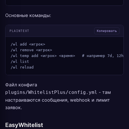
Основные команды:
PLAINTEXT
Копировать
/wl add <игрок>
/wl remove <игрок>
/wl temp add <игрок> <время>   # например 7d, 12h
/wl list
/wl reload
Файл конфига
- там
plugins/WhitelistPlus/config.yml
настраиваются сообщения, webhook и лимит
заявок.
EasyWhitelist