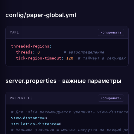
config/paper-global.yml
YAML
Копировать
threaded-regions
:
  threads
:
 0
          # автоопределение
  tick-region-timeout
:
 120
  # таймаут в секундах
server.properties - важные параметры
PROPERTIES
Копировать
# Для Folia рекомендуется увеличить view-distance с
view-distance=
8
simulation-distance=
6
# Меньшие значения = меньше нагрузка на каждый реги