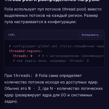
Folia использует пул потоков (thread pool) вместо
выделенных потоков на каждый регион. Размер
пула настраивается в конфигурации:
YAML
Копировать
# config/paper-global.yml (Folia-специфичные параме
threaded-regions
:
  threads
:
 0
   # 0 = автоопределение (рекомендуется
  # или задать явно, например: threads: 8
При
Folia сама определяет
threads: 0
количество потоков исходя из доступных ядер.
Обычно это
, где N - количество логических
N - 2
ядер (резервирует ядра для I/O и системных
задач).