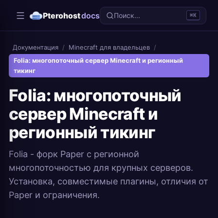
Pterohost
docs
Поиск...
⌘K
Документация
/
Minecraft для владельцев
/
Folia: многопоточный сервер Minecraft и регионный
тикинг
Folia: многопоточный
сервер Minecraft и
регионный тикинг
Folia - форк Paper с регионной
многопоточностью для крупных серверов.
Установка, совместимые плагины, отличия от
Paper и ограничения.