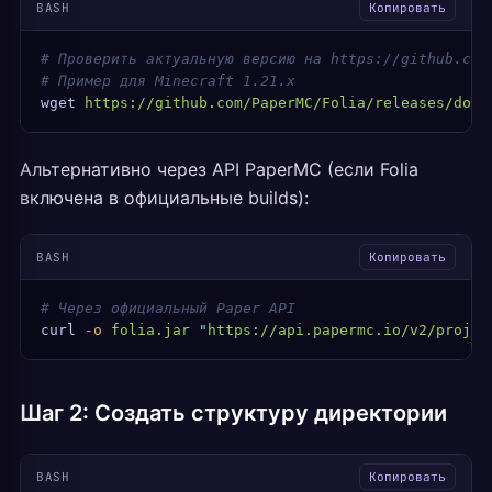
BASH
Копировать
# Проверить актуальную версию на https://github.com
# Пример для Minecraft 1.21.x
wget
 https://github.com/PaperMC/Folia/releases/down
Альтернативно через API PaperMC (если Folia
включена в официальные builds):
BASH
Копировать
# Через официальный Paper API
curl
 -o
 folia.jar
 "
https://api.papermc.io/v2/projec
Шаг 2: Создать структуру директории
BASH
Копировать