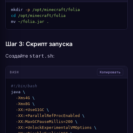
mkdir
 -p
 /opt/minecraft/folia
cd
 /opt/minecraft/folia
mv
 ~/folia.jar
 .
Шаг 3: Скрипт запуска
Создайте
:
start.sh
BASH
Копировать
#!/bin/bash
java
 \
  -Xms4G
 \
  -Xmx8G
 \
  -XX:+UseG1GC
 \
  -XX:+ParallelRefProcEnabled
 \
  -XX:MaxGCPauseMillis=200
 \
  -XX:+UnlockExperimentalVMOptions
 \