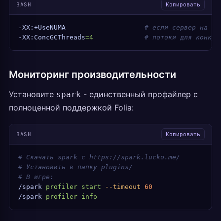
BASH
Копировать
-XX:+UseNUMA
                    # если сервер на NU
-XX:ConcGCThreads
=4
             # потоки для конкур
Мониторинг производительности
Установите
- единственный профайлер с
spark
полноценной поддержкой Folia:
BASH
Копировать
# Скачать spark с https://spark.lucko.me/
# Установить в папку plugins/
# В игре:
/spark
 profiler
 start
 --timeout
 60
/spark
 profiler
 info