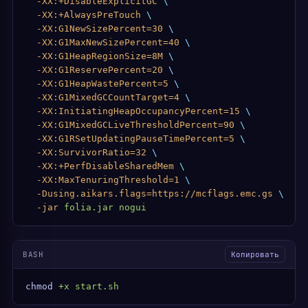
  -XX:+DisableExplicitGC
 \
  -XX:+AlwaysPreTouch
 \
  -XX:G1NewSizePercent=30
 \
  -XX:G1MaxNewSizePercent=40
 \
  -XX:G1HeapRegionSize=8M
 \
  -XX:G1ReservePercent=20
 \
  -XX:G1HeapWastePercent=5
 \
  -XX:G1MixedGCCountTarget=4
 \
  -XX:InitiatingHeapOccupancyPercent=15
 \
  -XX:G1MixedGCLiveThresholdPercent=90
 \
  -XX:G1RSetUpdatingPauseTimePercent=5
 \
  -XX:SurvivorRatio=32
 \
  -XX:+PerfDisableSharedMem
 \
  -XX:MaxTenuringThreshold=1
 \
  -Dusing.aikars.flags=https://mcflags.emc.gs
 \
  -jar
 folia.jar
 nogui
BASH
Копировать
chmod
 +x
 start.sh