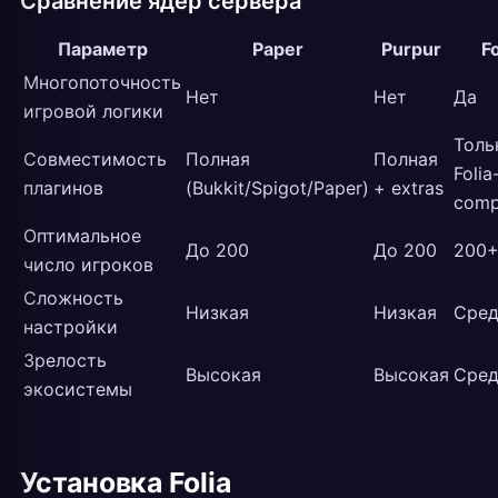
Сравнение ядер сервера
Параметр
Paper
Purpur
Fo
Многопоточность
Нет
Нет
Да
игровой логики
Толь
Совместимость
Полная
Полная
Folia
плагинов
(Bukkit/Spigot/Paper)
+ extras
comp
Оптимальное
До 200
До 200
200
число игроков
Сложность
Низкая
Низкая
Сред
настройки
Зрелость
Высокая
Высокая
Сред
экосистемы
Установка Folia