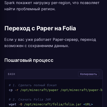
Spark покажет нагрузку per-region, что позволяет
найти проблемный регион.
Переход с Paper на Folia
Если у вас уже работает Paper-сервер, переход
возможен с сохранением данных.
Пошаговый процесс
BASH
Копировать
# 1. Сделать полный бэкап
cp
 -r
 /opt/minecraft/paper
 /opt/minecraft/paper-bac
# 2. Скачать Folia JAR
wget
 -O
 /opt/minecraft/folia/folia.jar
 <
UR
L
>