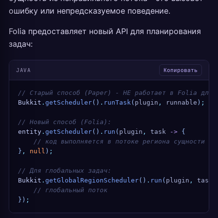
ошибку или непредсказуемое поведение.
Folia предоставляет новый API для планирования
задач:
JAVA
Копировать
// Старый способ (Paper) - НЕ работает в Folia для 
Bukkit
.
getScheduler
()
.
runTask
(
plugin
,
 runnable
)
;
// Новый способ (Folia):
entity
.
getScheduler
()
.
run
(
plugin
,
 task 
->
 {
    // код выполняется в потоке региона сущности
}
,
 null
)
;
// Для глобальных задач:
Bukkit
.
getGlobalRegionScheduler
()
.
run
(
plugin
,
 task 
    // глобальный поток
})
;