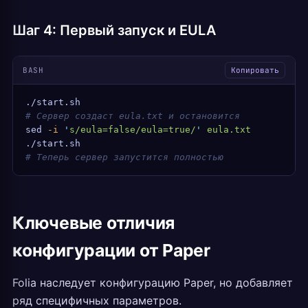
Шаг 4: Первый запуск и EULA
BASH
Копировать
./start.sh
# Сервер создаст eula.txt и остановится
sed
 -i
 '
s/eula=false/eula=true/
'
 eula.txt
./start.sh
# Теперь сервер запустится полностью
Ключевые отличия
конфигурации от Paper
Folia наследует конфигурацию Paper, но добавляет
ряд специфичных параметров.