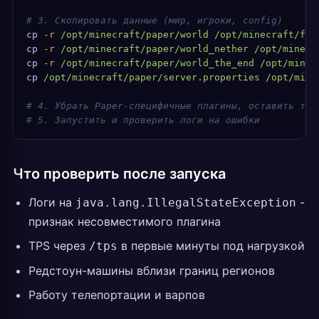
# 3. Скопировать данные (мир, игроки, config)
cp
 -r
 /opt/minecraft/paper/world
 /opt/minecraft/fol
cp
 -r
 /opt/minecraft/paper/world_nether
 /opt/minecr
cp
 -r
 /opt/minecraft/paper/world_the_end
 /opt/minec
cp
 /opt/minecraft/paper/server.properties
 /opt/mine
# 4. Убрать Paper-специфичные плагины, оставить тол
# 5. Запустить и проверить логи на ошибки
Что проверить после запуска
Логи на
-
java.lang.IllegalStateException
признак несовместимого плагина
TPS через
в первые минуты под нагрузкой
/tps
Редстоун-машины вблизи границ регионов
Работу телепортации и варпов