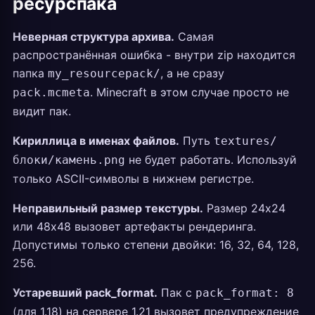
ресурспака
Неверная структура архива.
Самая
распространённая ошибка - внутри zip находится
папка
, а не сразу
my_resourcepack/
. Minecraft в этом случае просто не
pack.mcmeta
видит пак.
Кириллица в именах файлов.
Путь
textures/
не будет работать. Используй
блоки/камень.png
только ASCII-символы в нижнем регистре.
Неправильный размер текстуры.
Размер 24x24
или 48x48 вызовет артефакты рендеринга.
Допустимы только степени двойки: 16, 32, 64, 128,
256.
Устаревший pack_format.
Пак с
pack_format: 8
(для 1.18) на сервере 1.21 вызовет предупреждение