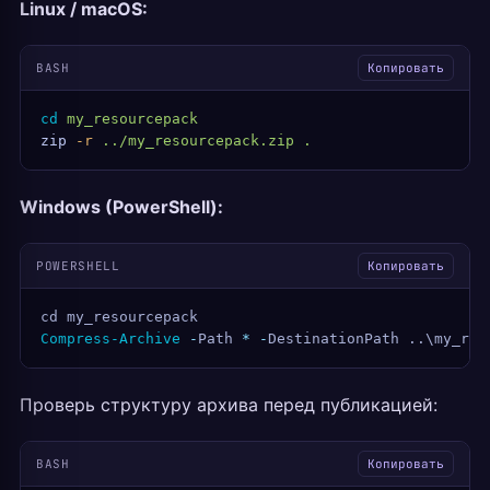
Linux / macOS:
BASH
Копировать
cd
 my_resourcepack
zip
 -r
 ../my_resourcepack.zip
 .
Windows (PowerShell):
POWERSHELL
Копировать
cd my_resourcepack
Compress-Archive
 -
Path 
*
 -
DestinationPath ..\my_res
Проверь структуру архива перед публикацией:
BASH
Копировать