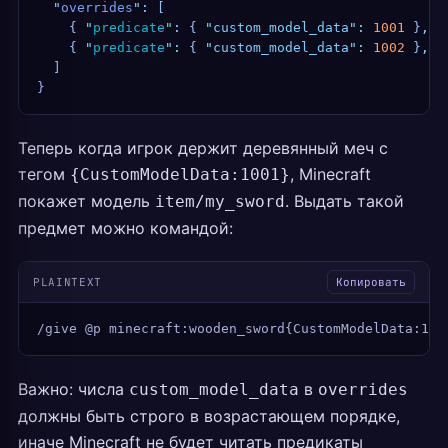
  "
overrides
"
:
 [
    {
 "
predicate
"
:
 {
 "
custom_model_data
"
:
 1001
 }
,
 "
    {
 "
predicate
"
:
 {
 "
custom_model_data
"
:
 1002
 }
,
 "
  ]
}
Теперь когда игрок держит деревянный меч с
тегом
, Minecraft
{CustomModelData:1001}
покажет модель
. Выдать такой
item/my_sword
предмет можно командой:
PLAINTEXT
Копировать
/give @p minecraft:wooden_sword{CustomModelData:100
Важно: числа
в
custom_model_data
overrides
должны быть строго в возрастающем порядке,
иначе Minecraft не будет читать предикаты