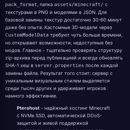
, папка
с
pack_format
assets/minecraft/
текстурами в PNG и моделями в JSON. Для
базовой замены текстур достаточно 30-60 минут
даже без опыта. Кастомные 3D-модели через
требуют чуть больше времени,
CustomModelData
но открывают возможности, недоступные без
модов. Главное - тщательно проверять структуру
zip-архива перед публикацией и всегда обновлять
SHA-1 хеш в
после каждой
server.properties
замены файла. Результат того стоит: сервер с
уникальным визуальным стилем выделяется
среди тысяч других и удерживает игроков
намного эффективнее.
Pterohost
- надёжный хостинг Minecraft
с NVMe SSD, автоматической DDoS-
защитой и живой поддержкой