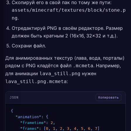
Скопируй его в свой пак по тому же пути:
assets/minecraft/textures/block/stone.p
.
ng
Отредактируй PNG в своём редакторе. Размер
должен быть кратным 2 (16x16, 32x32 и т.д.).
Сохрани файл.
Для анимированных текстур (лава, вода, порталы)
рядом с PNG кладётся файл
. Например,
.mcmeta
для анимации
нужен
lava_still.png
:
lava_still.png.mcmeta
JSON
Копировать
{
  "
animation
"
:
 {
    "
frametime
"
:
 2
,
    "
frames
"
:
 [
0
,
 1
,
 2
,
 3
,
 4
,
 5
,
 6
,
 7
]