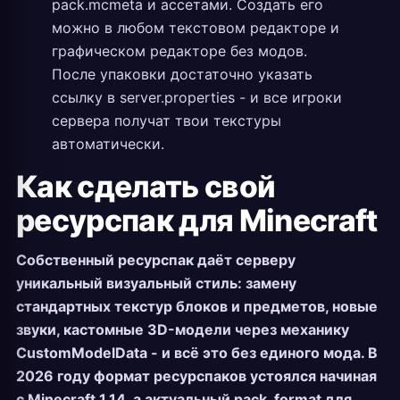
pack.mcmeta и ассетами. Создать его
можно в любом текстовом редакторе и
графическом редакторе без модов.
После упаковки достаточно указать
ссылку в server.properties - и все игроки
сервера получат твои текстуры
автоматически.
Как сделать свой
ресурспак для Minecraft
Собственный ресурспак даёт серверу
уникальный визуальный стиль: замену
стандартных текстур блоков и предметов, новые
звуки, кастомные 3D-модели через механику
CustomModelData - и всё это без единого мода. В
2026 году формат ресурспаков устоялся начиная
с Minecraft 1.14, а актуальный pack_format для