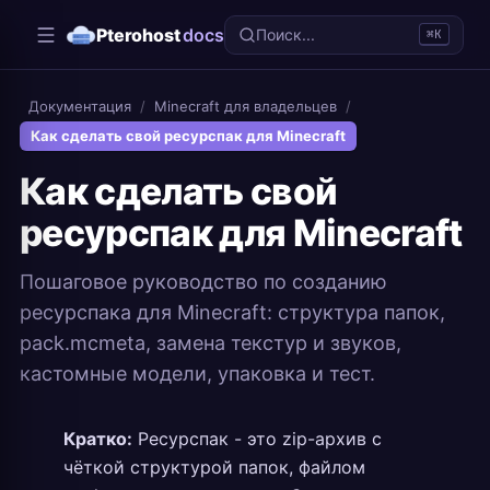
Pterohost
docs
Поиск...
⌘K
Документация
/
Minecraft для владельцев
/
Как сделать свой ресурспак для Minecraft
Как сделать свой
ресурспак для Minecraft
Пошаговое руководство по созданию
ресурспака для Minecraft: структура папок,
pack.mcmeta, замена текстур и звуков,
кастомные модели, упаковка и тест.
Кратко:
Ресурспак - это zip-архив с
чёткой структурой папок, файлом