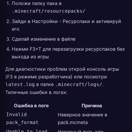
Положи папку пака в
.minecraft/resourcepacks/
Зайди в Настройки - Ресурспаки и активируй
его
Сделай изменение в файле
Нажми F3+T для перезагрузки ресурспаков без
выхода из игры
Для диагностики проблем открой консоль игры
(F3 в режиме разработчика) или посмотри
в папке
.
latest.log
.minecraft/logs/
Типичные ошибки в логах:
Ошибка в логе
Причина
Invalid
Неверное значение в
pack.mcmeta
pack_format
Unable to load
Неверный путь или