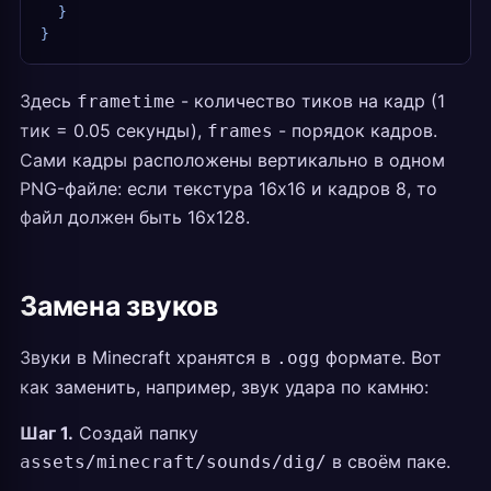
  }
}
Здесь
- количество тиков на кадр (1
frametime
тик = 0.05 секунды),
- порядок кадров.
frames
Сами кадры расположены вертикально в одном
PNG-файле: если текстура 16x16 и кадров 8, то
файл должен быть 16x128.
Замена звуков
Звуки в Minecraft хранятся в
формате. Вот
.ogg
как заменить, например, звук удара по камню:
Шаг 1.
Создай папку
в своём паке.
assets/minecraft/sounds/dig/