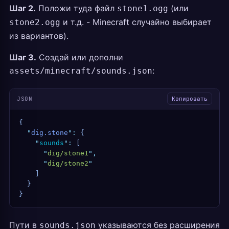
Шаг 2.
Положи туда файл
(или
stone1.ogg
и т.д. - Minecraft случайно выбирает
stone2.ogg
из вариантов).
Шаг 3.
Создай или дополни
:
assets/minecraft/sounds.json
JSON
Копировать
{
  "
dig.stone
"
:
 {
    "
sounds
"
:
 [
      "
dig/stone1
"
,
      "
dig/stone2
"
    ]
  }
}
Пути в
указываются без расширения
sounds.json