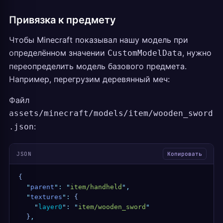
Привязка к предмету
Чтобы Minecraft показывал нашу модель при
определённом значении
, нужно
CustomModelData
переопределить модель базового предмета.
Например, перегрузим деревянный меч:
Файл
assets/minecraft/models/item/wooden_sword
:
.json
JSON
Копировать
{
  "
parent
"
:
 "
item/handheld
"
,
  "
textures
"
:
 {
    "
layer0
"
:
 "
item/wooden_sword
"
  }
,