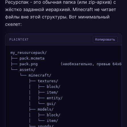
Ресурспак - это обычная папка (или zip-архив) с
жёстко заданной иерархией. Minecraft не читает
файлы вне этой структуры. Вот минимальный
скелет:
PLAINTEXT
Копировать
my_resourcepack/
├── pack.mcmeta
├── pack.png          (необязательно, превью 64x64 
└── assets/
    └── minecraft/
        ├── textures/
        │   ├── block/
        │   ├── item/
        │   ├── entity/
        │   └── gui/
        ├── models/
        │   ├── block/
        │   └── item/
        ├── sounds/