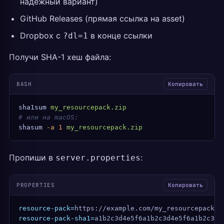
надёжный вариант)
GitHub Releases (прямая ссылка на asset)
Dropbox с
в конце ссылки
?dl=1
Получи SHA-1 хеш файла:
BASH
Копировать
sha1sum
 my_resourcepack.zip
# или на macOS:
shasum
 -a
 1
 my_resourcepack.zip
Пропиши в
:
server.properties
PROPERTIES
Копировать
resource-pack=
https://example.com/my_resourcepack.z
resource-pack-sha1=
a1b2c3d4e5f6a1b2c3d4e5f6a1b2c3d4