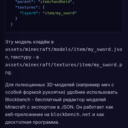
  "
parent
"
:
 "
item/handheld
"
,
  "
textures
"
:
 {
    "
layer0
"
:
 "
item/my_sword
"
  }
}
Эту модель кладём в
assets/minecraft/models/item/my_sword.jso
, текстуру - в
n
assets/minecraft/textures/item/my_sword.p
.
ng
Для полноценных 3D-моделей (например меч с
особой формой рукоятки) удобнее использовать
Blockbench - бесплатный редактор моделей
Minecraft с экспортом в JSON. Он работает как
веб-приложение на
и как
blockbench.net
десктопная программа.