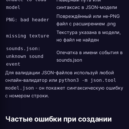
синтаксис в JSON-модели
model
Повреждённый или не-PNG
PNG: bad header
файл с расширением .png
Текстура указана в модели,
missing texture
но файл не найден
sounds.json:
Опечатка в имени события в
unknown sound
sounds.json
event
Для валидации JSON-файлов используй любой
онлайн-валидатор или
python3 -m json.tool
- он покажет синтаксическую ошибку
model.json
с номером строки.
Частые ошибки при создании