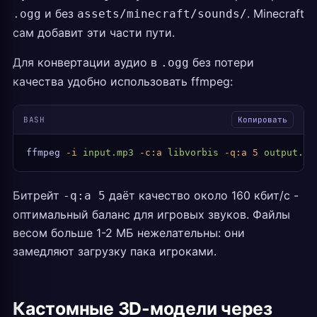
и без
. Minecraft
.ogg
assets/minecraft/sounds/
сам добавит эти части пути.
Для конвертации аудио в
без потери
.ogg
качества удобно использовать ffmpeg:
BASH
Копировать
ffmpeg
 -i
 input.mp3
 -c:a
 libvorbis
 -q:a
 5
 output.og
Битрейт
даёт качество около 160 кбит/с -
-q:a 5
оптимальный баланс для игровых звуков. Файлы
весом больше 1-2 МБ нежелательны: они
замедляют загрузку пака игроками.
Кастомные 3D-модели через