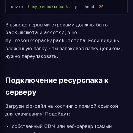
unzip
 -l
 my_resourcepack.zip
 |
 head
 -20
В выводе первыми строками должны быть
и
, а не
pack.mcmeta
assets/
. Если видишь
my_resourcepack/pack.mcmeta
вложенную папку - ты запаковал папку целиком,
нужно переупаковать.
Подключение ресурспака к
серверу
Загрузи zip-файл на хостинг с прямой ссылкой
для скачивания. Подойдут:
собственный CDN или веб-сервер (самый