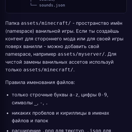
        └── sounds.json
Папка
- пространство имён
assets/minecraft/
(namespace) ванильной игры. Если ты создаёшь
контент для стороннего мода или для своей игры
поверх ванилли - можно добавить свой
namespace, например
. Для
assets/myserver/
чистой замены ванильных ассетов используй
только
.
assets/minecraft/
Правила именования файлов:
только строчные буквы
, цифры
,
a-z
0-9
символы
,
,
_
-
.
никаких пробелов и кириллицы в именах
файлов и папок
расширение
для текстур,
для
.png
.json