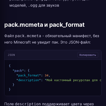
моделей,
для звуков
.ogg
pack.mcmeta и pack_format
Файл
- обязательный манифест, без
pack.mcmeta
него Minecraft не увидит пак. Это JSON-файл:
JSON
Копировать
{
  "
pack
"
:
 {
    "
pack_format
"
:
 34
,
    "
description
"
:
 "
Мой кастомный ресурспак для сер
  }
}
Поле
поддерживает цвета через
description