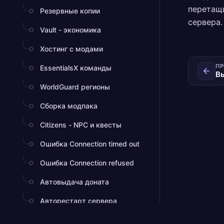
перетащи
Резервные копии
сервера.
Vault - экономика
Хостинг с модами
ПР
EssentialsX команды
В
WorldGuard регионы
Сборка модпака
Citizens - NPC и квесты
Ошибка Connection timed out
Ошибка Connection refused
Автовыдача доната
Авторестарт сервера
Анархия-сервер