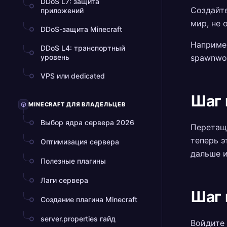
DDoS L7: защита
Создайте
приложений
мир, не 
DDoS-защита Minecraft
Например
DDoS L4: транспортный
уровень
spawnwo
VPS или dedicated
Шаг 
MINECRAFT ДЛЯ ВЛАДЕЛЬЦЕВ
Выбор ядра сервера 2026
Перетащи
теперь э
Оптимизация сервера
дальше и
Полезные плагины
Лаги сервера
Шаг 
Создание плагина Minecraft
server.properties гайд
Войдите 