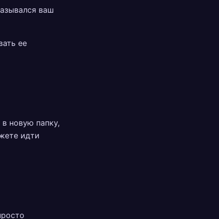
назывался ваш
вать ее
в новую папку,
ожете идти
просто