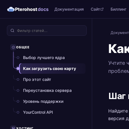
Pterohost
docs
Документация
Сайт
Биллинг
Документ
Как
ОБЩЕЕ
Выбор лучшего ядра
Учтите 
Как загрузить свою карту
пробле
Про этот сайт
Переустановка сервера
Шаг
Уровень поддержки
Найдите 
YourControl API
версия д
ХОСТИНГ