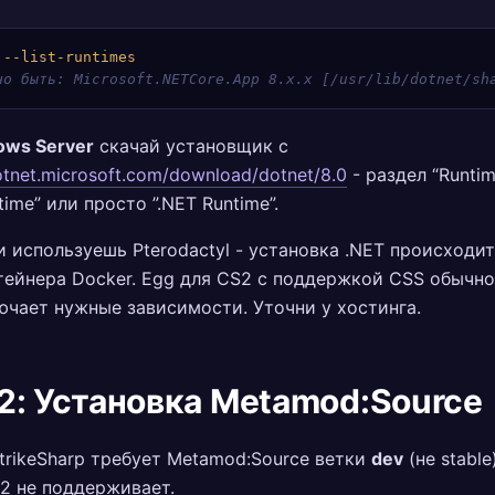
 --list-runtimes
но быть: Microsoft.NETCore.App 8.x.x [/usr/lib/dotnet/sh
ows Server
скачай установщик с
dotnet.microsoft.com/download/dotnet/8.0
- раздел “Runtim
time” или просто ”.NET Runtime”.
и используешь Pterodactyl - установка .NET происходи
тейнера Docker. Egg для CS2 с поддержкой CSS обычн
ючает нужные зависимости. Уточни у хостинга.
2: Установка Metamod:Source
trikeSharp требует Metamod:Source ветки
dev
(не stable
2 не поддерживает.