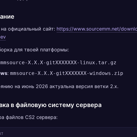
ание
 на официальный сайт:
https://www.sourcemm.net/downl
dev
орка для твоей платформы:
:
mmsource-X.X.X-gitXXXXXXX-linux.tar.gz
ows
:
mmsource-X.X.X-gitXXXXXXX-windows.zip
янию на июнь 2026 актуальна версия ветки 2.x.
вка в файловую систему сервера
а файлов CS2 сервера:
XT