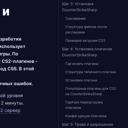
Шаг 3: Установка
 и
CounterStrikeSharp
Скачивание
Структура файлов после
распаковки
азработки
Проверка загрузки CSS
 использует
Шаг 4: Установка плагинов
игры. По
CounterStrikeSharp
 CS2-плагинов -
Где искать плагины
од CSS. В этой
Структура типичного плагина
Установка плагина
ичных ошибок.
Популярные плагины для CS2
на CounterStrikeSharp
ой уровня
 2 минуты.
Горячая перезагрузка
плагинов
S2 сервер
Конфигурация плагинов
Шаг 5: Права и разрешения