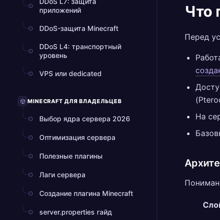
DDoS L7: защита
Что 
приложений
DDoS-защита Minecraft
Перед ус
DDoS L4: транспортный
уровень
Работ
созда
VPS или dedicated
Досту
(Ptero
MINECRAFT ДЛЯ ВЛАДЕЛЬЦЕВ
На се
Выбор ядра сервера 2026
Базов
Оптимизация сервера
Полезные плагины
Архите
Лаги сервера
Понимани
Создание плагина Minecraft
Сло
server.properties гайд