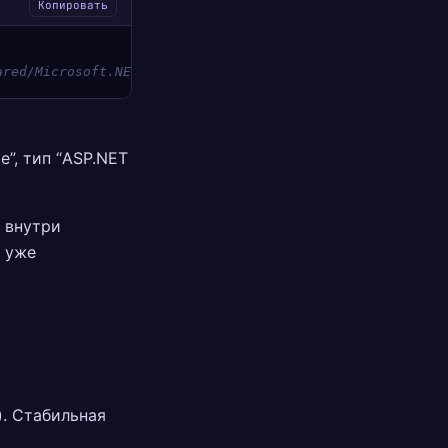
Копировать
ared/Microsoft.NETCore.App]
e”, тип “ASP.NET
т внутри
о уже
). Стабильная