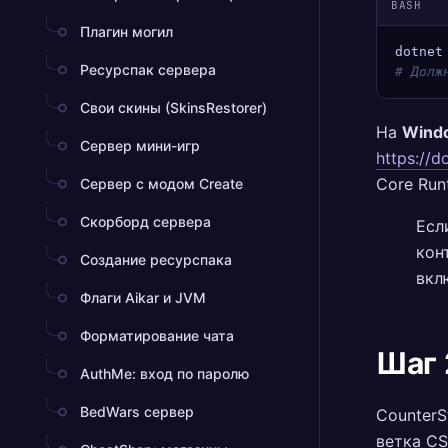
BASH
Плагин могил
dotnet
Ресурспак сервера
# Долж
Свои скины (SkinsRestorer)
На
Wind
Сервер мини-игр
https://
Core Run
Сервер с модом Create
Скорборд сервера
Есл
кон
Создание ресурспака
вкл
Флаги Aikar и JVM
Форматирование чата
Шаг 
AuthMe: вход по паролю
BedWars сервер
CounterS
ветка CS