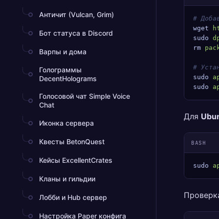
Античит (Vulcan, Grim)
# Доба
wget
 h
Бот статуса в Discord
sudo
 d
rm
 pac
Варпы и дома
# Уста
Голограммы
sudo
 a
DecentHolograms
sudo
 a
Голосовой чат Simple Voice
Chat
Для
Ubun
Иконка сервера
Квесты BetonQuest
BASH
Кейсы ExcellentCrates
sudo
 a
Кланы и гильдии
Проверк
Лобби и Hub сервер
Настройка Paper конфига