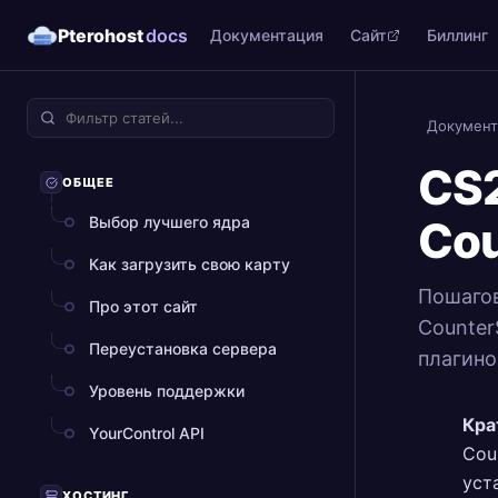
Pterohost
docs
Документация
Сайт
Биллинг
Документ
CS2
ОБЩЕЕ
Выбор лучшего ядра
Cou
Как загрузить свою карту
Пошагов
Про этот сайт
Counter
Переустановка сервера
плагино
Уровень поддержки
Кра
YourControl API
Cou
уст
ХОСТИНГ