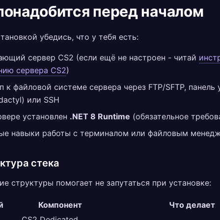
понадобится перед началом
тановкой убедись, что у тебя есть:
ающий сервер CS2 (если ещё не настроен - читай
инст
нию сервера CS2
)
п к файловой системе сервера через FTP/SFTP, панель 
dactyl) или SSH
рвере установлен
.NET 8 Runtime
(обязательное требов
ые навыки работы с терминалом или файловым менед
ктура стека
е структуры помогает не запутаться при установке:
й
Компонент
Что делает
CS2 Dedicated