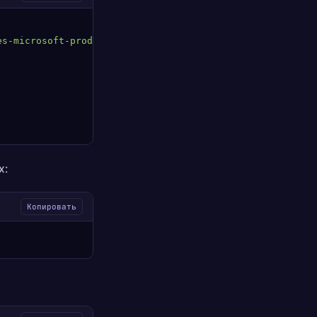
es-microsoft-prod.deb
 -O
 packages-microsoft-prod.deb
х:
Копировать