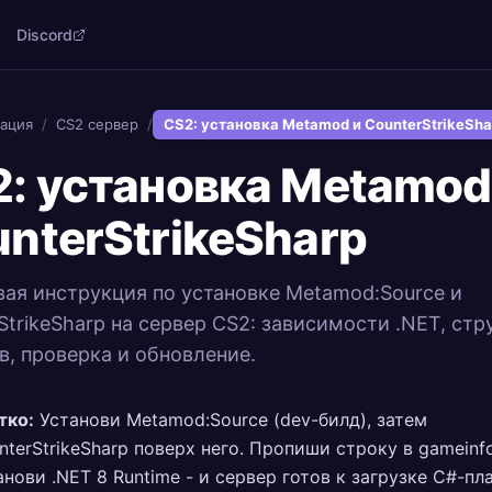
Discord
ация
/
CS2 сервер
/
CS2: установка Metamod и CounterStrikeSha
: установка Metamod
nterStrikeSharp
ая инструкция по установке Metamod:Source и
StrikeSharp на сервер CS2: зависимости .NET, стр
в, проверка и обновление.
тко:
Установи Metamod:Source (dev-билд), затем
nterStrikeSharp поверх него. Пропиши строку в gameinfo
анови .NET 8 Runtime - и сервер готов к загрузке C#-пл