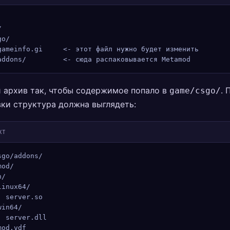
/
go/
gameinfo.gi     <- этот файл нужно будет изменить
addons/         <- сюда распаковывается Metamod
 архив так, чтобы содержимое попало в
. 
game/csgo/
ки структура должна выглядеть:
XT
sgo/addons/
mod/
n/
linux64/
  server.so
win64/
  server.dll
mod.vdf