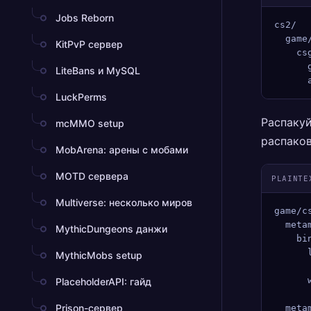
Jobs Reborn
cs2/
  game
KitPvP сервер
    cs
      
LiteBans и MySQL
      
LuckPerms
Распакуй
mcMMO setup
распаков
MobArena: арены с мобами
MOTD сервера
PLAINTE
Multiverse: несколько миров
game/c
  meta
MythicDungeons данжи
    bi
      
MythicMobs setup
      
      
PlaceholderAPI: гайд
      
Prison-сервер
  meta