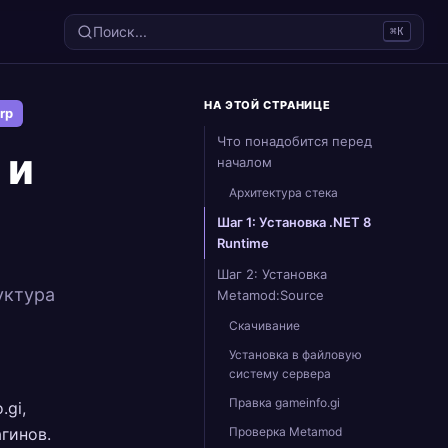
Поиск...
⌘K
НА ЭТОЙ СТРАНИЦЕ
rp
Что понадобится перед
 и
началом
Архитектура стека
Шаг 1: Установка .NET 8
Runtime
Шаг 2: Установка
уктура
Metamod:Source
Скачивание
Установка в файловую
систему сервера
Правка gameinfo.gi
.gi,
агинов.
Проверка Metamod