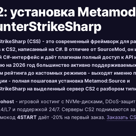
: установка Metamod
nterStrikeSharp
trikeSharp (CSS) - это современный фреймворк для р
 к CS2, написанный на C#. В отличие от SourceMod, он
 C#-интерфейс и даёт плагинам полный доступ к API 
ию на 2026 год большинство активно поддерживаемых
м рейтинга до кастомных режимов - выходят именно п
ии - полная пошаговая установка Metamod:Source и
trikeSharp на выделенный сервер CS2 с разбором тип
rohost
- игровой хостинг с NVMe-дисками, DDoS-защит
L4/L7 и поддержкой 24/7. Серверы CS2 поднимаются за
омокод
4START
даёт -20% на первый заказ.
Заказать C