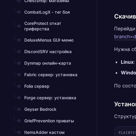
ChestShop: магазины
CombatLogX - тег боя
Скачив
CoreProtect откат
Перейди
гриферства
branch=
DeluxeMenus GUI-меню
Нужна сб
DiscordSRV настройка
Linux
Dynmap онлайн-карта
Wind
Fabric сервер: установка
По состо
Folia сервер
Forge сервер: установка
Устано
Geyser Bedrock
Структур
GriefPrevention приваты
ItemsAdder кастом
PLAINTE