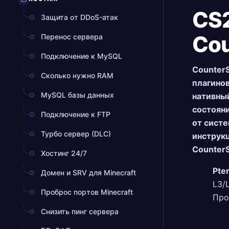
CS2
Защита от DDoS-атак
Cou
Перенос сервера
Подключение к MySQL
CounterS
Сколько нужно RAM
плагинов
MySQL базы данных
нативный
состоян
Подключение к FTP
от систе
Турбо сервер (DLC)
инструкц
CounterS
Хостинг 24/7
Pte
Домен и SRV для Minecraft
L3/
Проброс портов Minecraft
Пр
Снизить пинг сервера