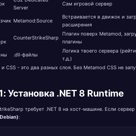
ок
Сам игровой сервер
Server
Встраивается в движок и заг
узчик
Metamod:Source
расширения
Плагин поверх Metamod, загр
CounterStrikeSharp
орк
плагины
Логика твоего сервера (рейти
ины
.dll-файлы
т.д.)
и CSS - это два разных слоя. Без Metamod CSS не запу
1: Установка .NET 8 Runtime
trikeSharp требует .NET 8 на хост-машине. Если сервер
Debian)
: