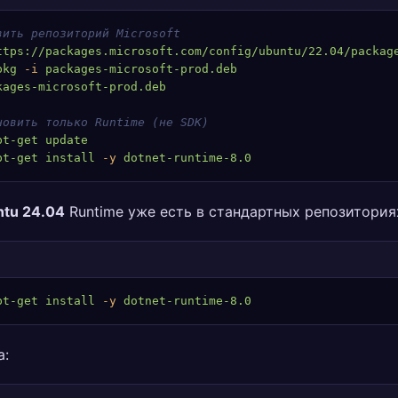
вить репозиторий Microsoft
ttps://packages.microsoft.com/config/ubuntu/22.04/packag
pkg
 -i
 packages-microsoft-prod.deb
kages-microsoft-prod.deb
новить только Runtime (не SDK)
pt-get
 update
pt-get
 install
 -y
 dotnet-runtime-8.0
tu 24.04
Runtime уже есть в стандартных репозитория
pt-get
 install
 -y
 dotnet-runtime-8.0
а: