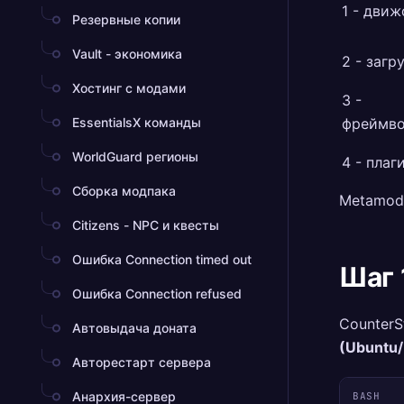
1 - движ
Резервные копии
Vault - экономика
2 - загр
Хостинг с модами
3 -
EssentialsX команды
фреймв
WorldGuard регионы
4 - плаг
Сборка модпака
Metamod 
Citizens - NPC и квесты
Ошибка Connection timed out
Шаг 
Ошибка Connection refused
CounterS
Автовыдача доната
(Ubuntu/
Авторестарт сервера
Анархия-сервер
BASH